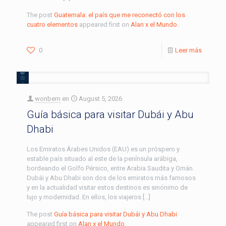
The post
Guatemala: el país que me reconectó con los
cuatro elementos
appeared first on
Alan x el Mundo
.
0
Leer más
wonbern
en
August 5, 2026
Guía básica para visitar Dubái y Abu
Dhabi
Los Emiratos Árabes Unidos (EAU) es un próspero y
estable país situado al este de la península arábiga,
bordeando el Golfo Pérsico, entre Arabia Saudita y Omán.
Dubái y Abu Dhabi son dos de los emiratos más famosos
y en la actualidad visitar estos destinos es sinónimo de
lujo y modernidad. En ellos, los viajeros […]
The post
Guía básica para visitar Dubái y Abu Dhabi
appeared first on
Alan x el Mundo
.