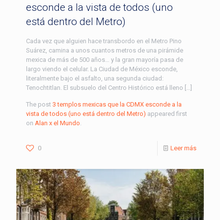
esconde a la vista de todos (uno
está dentro del Metro)
Cada vez que alguien hace transbordo en el Metro Pino
Suárez, camina a unos cuantos metros de una pirámide
mexica de más de 500 años… y la gran mayoría pasa de
largo viendo el celular. La Ciudad de México esconde,
literalmente bajo el asfalto, una segunda ciudad:
Tenochtitlan. El subsuelo del Centro Histórico está lleno […]
The post
3 templos mexicas que la CDMX esconde a la
vista de todos (uno está dentro del Metro)
appeared first
on
Alan x el Mundo
.
0
Leer más