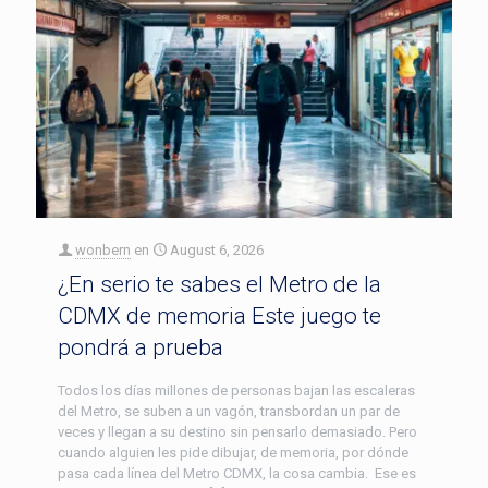
wonbern
en
August 6, 2026
¿En serio te sabes el Metro de la
CDMX de memoria Este juego te
pondrá a prueba
Todos los días millones de personas bajan las escaleras
del Metro, se suben a un vagón, transbordan un par de
veces y llegan a su destino sin pensarlo demasiado. Pero
cuando alguien les pide dibujar, de memoria, por dónde
pasa cada línea del Metro CDMX, la cosa cambia. Ese es