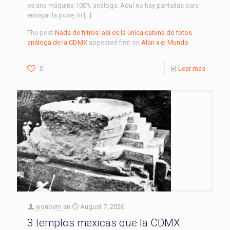
es una máquina 100% análoga. Aquí no hay pantallas para
ensayar la pose, ni […]
The post
Nada de filtros: así es la única cabina de fotos
análoga de la CDMX
appeared first on
Alan x el Mundo
.
0
Leer más
wonbern
en
August 7, 2026
3 templos mexicas que la CDMX