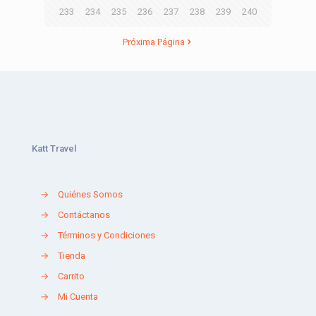
233
234
235
236
237
238
239
240
Próxima Página
Katt Travel
→
Quiénes Somos
→
Contáctanos
→
Términos y Condiciones
→
Tienda
→
Carrito
→
Mi Cuenta