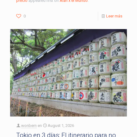
precio
appeared first on
Alan x el Mundo
.
0
Leer más
wonbern
en
August 1, 2026
Tokio en 3 días: El itinerario para no