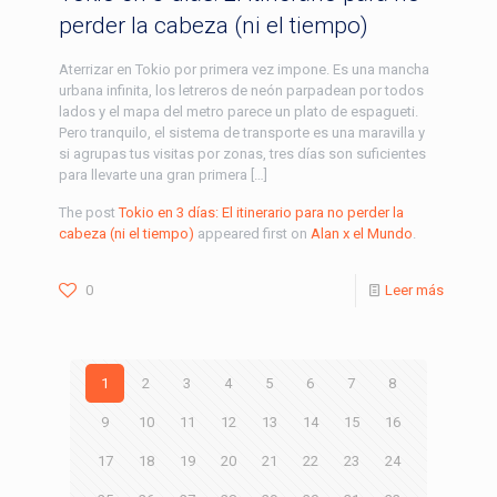
perder la cabeza (ni el tiempo)
Aterrizar en Tokio por primera vez impone. Es una mancha
urbana infinita, los letreros de neón parpadean por todos
lados y el mapa del metro parece un plato de espagueti.
Pero tranquilo, el sistema de transporte es una maravilla y
si agrupas tus visitas por zonas, tres días son suficientes
para llevarte una gran primera […]
The post
Tokio en 3 días: El itinerario para no perder la
cabeza (ni el tiempo)
appeared first on
Alan x el Mundo
.
0
Leer más
1
2
3
4
5
6
7
8
9
10
11
12
13
14
15
16
17
18
19
20
21
22
23
24