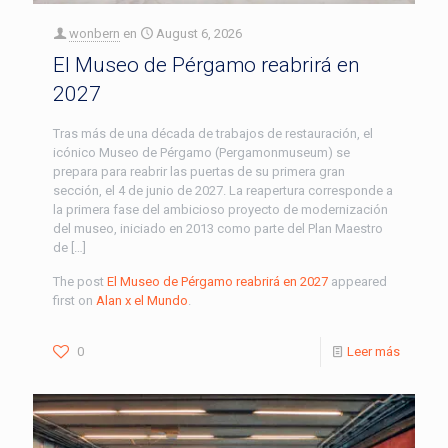
wonbern
en
August 6, 2026
El Museo de Pérgamo reabrirá en
2027
Tras más de una década de trabajos de restauración, el
icónico Museo de Pérgamo (Pergamonmuseum) se
prepara para reabrir las puertas de su primera gran
sección, el 4 de junio de 2027. La reapertura corresponde a
la primera fase del ambicioso proyecto de modernización
del museo, iniciado en 2013 como parte del Plan Maestro
de […]
The post
El Museo de Pérgamo reabrirá en 2027
appeared
first on
Alan x el Mundo
.
0
Leer más