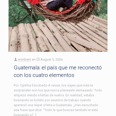
wonbern
en
August 5, 2026
Guatemala: el país que me reconectó
con los cuatro elementos
Por: Cynthia Escobedo A veces, los viajes que más te
sorprenden son los que nunca planeaste demasiado. Todo
empezó viendo ofertas de vuelos. En realidad, estaba
buscando un boleto por asuntos de trabajo cuando
apareció una súper oferta a Guatemala. ¿Has escuchado
esa frase que dice: “Todo lo que buscas también te está
buscando a […]