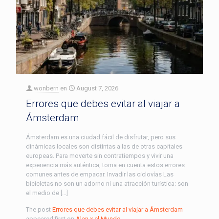
wonbern
en
August 7, 2026
Errores que debes evitar al viajar a
Ámsterdam
Ámsterdam es una ciudad fácil de disfrutar, pero sus
dinámicas locales son distintas a las de otras capitales
europeas. Para moverte sin contratiempos y vivir una
experiencia más auténtica, toma en cuenta estos errores
comunes antes de empacar. Invadir las ciclovías Las
bicicletas no son un adorno ni una atracción turística: son
el medio de […]
The post
Errores que debes evitar al viajar a Ámsterdam
appeared first on
Alan x el Mundo
.