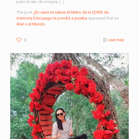
justo el reto de croquis, […]
The post
¿En serio te sabes el Metro de la CDMX de
memoria Este juego te pondrá a prueba
appeared first on
Alan x el Mundo
.
0
Leer más