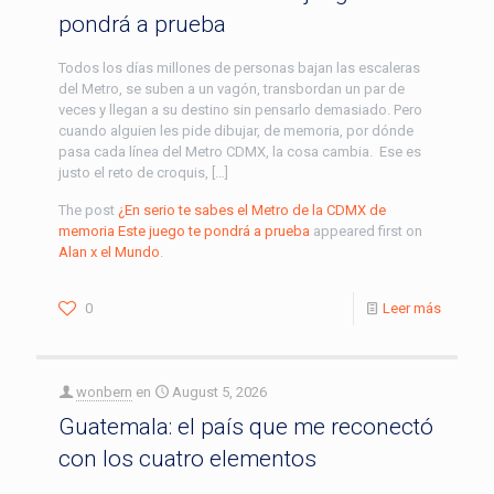
pondrá a prueba
Todos los días millones de personas bajan las escaleras
del Metro, se suben a un vagón, transbordan un par de
veces y llegan a su destino sin pensarlo demasiado. Pero
cuando alguien les pide dibujar, de memoria, por dónde
pasa cada línea del Metro CDMX, la cosa cambia. Ese es
justo el reto de croquis, […]
The post
¿En serio te sabes el Metro de la CDMX de
memoria Este juego te pondrá a prueba
appeared first on
Alan x el Mundo
.
0
Leer más
wonbern
en
August 5, 2026
Guatemala: el país que me reconectó
con los cuatro elementos