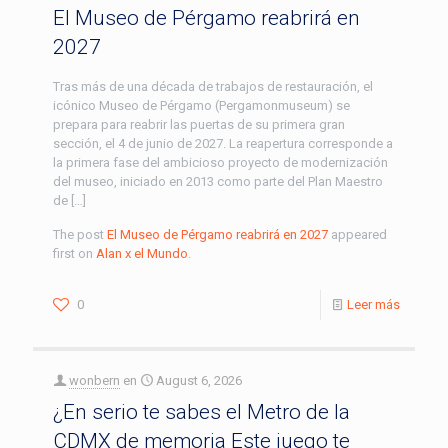
El Museo de Pérgamo reabrirá en
2027
Tras más de una década de trabajos de restauración, el
icónico Museo de Pérgamo (Pergamonmuseum) se
prepara para reabrir las puertas de su primera gran
sección, el 4 de junio de 2027. La reapertura corresponde a
la primera fase del ambicioso proyecto de modernización
del museo, iniciado en 2013 como parte del Plan Maestro
de […]
The post
El Museo de Pérgamo reabrirá en 2027
appeared
first on
Alan x el Mundo
.
0
Leer más
wonbern
en
August 6, 2026
¿En serio te sabes el Metro de la
CDMX de memoria Este juego te