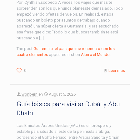
Por: Cynthia Escobedo A veces, los viajes que más te
sorprenden son los que nunca planeaste demasiado. Todo
empezó viendo ofertas de vuelos. En realidad, estaba
buscando un boleto por asuntos de trabajo cuando
apareció una súper oferta a Guatemala. ¿Has escuchado
esa frase que dice: “Todo lo que buscas también te está
buscando a […]
The post
Guatemala: el país que me reconectó con los
cuatro elementos
appeared first on
Alan x el Mundo
.
0
Leer más
wonbern
en
August 5, 2026
Guía básica para visitar Dubái y Abu
Dhabi
Los Emiratos Árabes Unidos (EAU) es un próspero y
estable país situado al este de la península arábiga,
bordeando el Golfo Pérsico, entre Arabia Saudita y Omán.