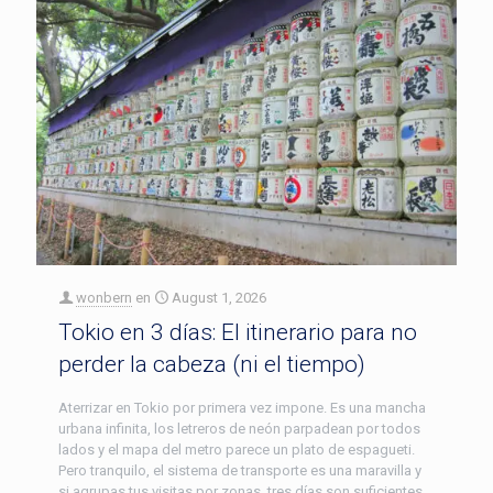
wonbern
en
August 1, 2026
Tokio en 3 días: El itinerario para no
perder la cabeza (ni el tiempo)
Aterrizar en Tokio por primera vez impone. Es una mancha
urbana infinita, los letreros de neón parpadean por todos
lados y el mapa del metro parece un plato de espagueti.
Pero tranquilo, el sistema de transporte es una maravilla y
si agrupas tus visitas por zonas, tres días son suficientes