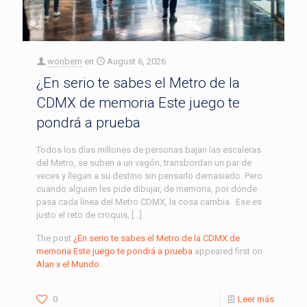
wonbern
en
August 6, 2026
¿En serio te sabes el Metro de la
CDMX de memoria Este juego te
pondrá a prueba
Todos los días millones de personas bajan las escaleras
del Metro, se suben a un vagón, transbordan un par de
veces y llegan a su destino sin pensarlo demasiado. Pero
cuando alguien les pide dibujar, de memoria, por dónde
pasa cada línea del Metro CDMX, la cosa cambia. Ese es
justo el reto de croquis, […]
The post
¿En serio te sabes el Metro de la CDMX de
memoria Este juego te pondrá a prueba
appeared first on
Alan x el Mundo
.
0
Leer más