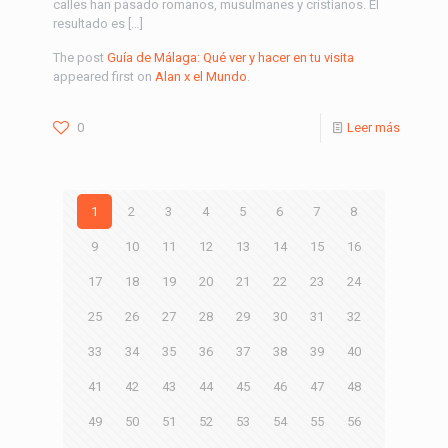
calles han pasado romanos, musulmanes y cristianos. El
resultado es […]
The post
Guía de Málaga: Qué ver y hacer en tu visita
appeared first on
Alan x el Mundo
.
0
Leer más
1
2
3
4
5
6
7
8
9
10
11
12
13
14
15
16
17
18
19
20
21
22
23
24
25
26
27
28
29
30
31
32
33
34
35
36
37
38
39
40
41
42
43
44
45
46
47
48
49
50
51
52
53
54
55
56