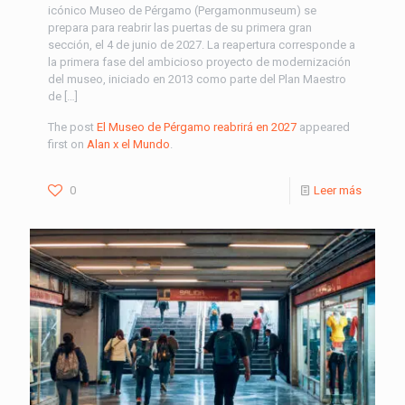
icónico Museo de Pérgamo (Pergamonmuseum) se
prepara para reabrir las puertas de su primera gran
sección, el 4 de junio de 2027. La reapertura corresponde a
la primera fase del ambicioso proyecto de modernización
del museo, iniciado en 2013 como parte del Plan Maestro
de […]
The post
El Museo de Pérgamo reabrirá en 2027
appeared
first on
Alan x el Mundo
.
0
Leer más