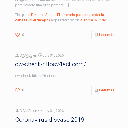
para llevarte una gran primera […]
The post
Tokio en 3 días: El itinerario para no perder la
cabeza (ni el tiempo)
appeared first on
Alan x el Mundo
.
0
Leer más
DANIEL
en
July 31, 2026
cw-check-https://test.com/
cw-check https://test.com
0
Leer más
DANIEL
en
July 31, 2026
Coronavirus disease 2019