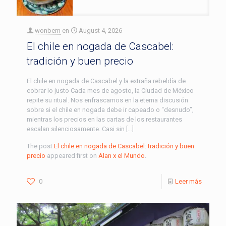
wonbern
en
August 4, 2026
El chile en nogada de Cascabel:
tradición y buen precio
El chile en nogada de Cascabel y la extraña rebeldía de
cobrar lo justo Cada mes de agosto, la Ciudad de México
repite su ritual. Nos enfrascamos en la eterna discusión
sobre si el chile en nogada debe ir capeado o “desnudo”,
mientras los precios en las cartas de los restaurantes
escalan silenciosamente. Casi sin […]
The post
El chile en nogada de Cascabel: tradición y buen
precio
appeared first on
Alan x el Mundo
.
0
Leer más