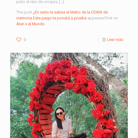
justo el reto de croquis, […]
The post
¿En serio te sabes el Metro de la CDMX de
memoria Este juego te pondrá a prueba
appeared first on
Alan x el Mundo
.
0
Leer más