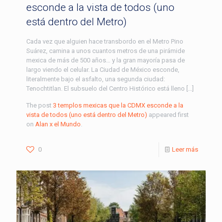
esconde a la vista de todos (uno
está dentro del Metro)
Cada vez que alguien hace transbordo en el Metro Pino
Suárez, camina a unos cuantos metros de una pirámide
mexica de más de 500 años… y la gran mayoría pasa de
largo viendo el celular. La Ciudad de México esconde,
literalmente bajo el asfalto, una segunda ciudad:
Tenochtitlan. El subsuelo del Centro Histórico está lleno […]
The post
3 templos mexicas que la CDMX esconde a la
vista de todos (uno está dentro del Metro)
appeared first
on
Alan x el Mundo
.
0
Leer más