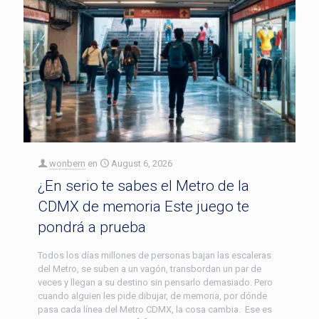
wonbern
en
August 6, 2026
¿En serio te sabes el Metro de la
CDMX de memoria Este juego te
pondrá a prueba
Todos los días millones de personas bajan las escaleras
del Metro, se suben a un vagón, transbordan un par de
veces y llegan a su destino sin pensarlo demasiado. Pero
cuando alguien les pide dibujar, de memoria, por dónde
pasa cada línea del Metro CDMX, la cosa cambia. Ese es