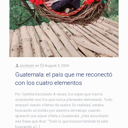
wonbern
en
August 5, 2026
Guatemala: el país que me reconectó
con los cuatro elementos
Por: Cynthia Escobedo A veces, los viajes que más te
sorprenden son los que nunca planeaste demasiado. Todo
empezó viendo ofertas de vuelos. En realidad, estaba
buscando un boleto por asuntos de trabajo cuando
apareció una súper oferta a Guatemala. ¿Has escuchado
esa frase que dice: “Todo lo que buscas también te está
buscando a […]