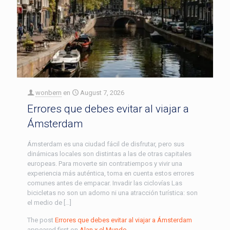
wonbern
en
August 7, 2026
Errores que debes evitar al viajar a
Ámsterdam
Ámsterdam es una ciudad fácil de disfrutar, pero sus
dinámicas locales son distintas a las de otras capitales
europeas. Para moverte sin contratiempos y vivir una
experiencia más auténtica, toma en cuenta estos errores
comunes antes de empacar. Invadir las ciclovías Las
bicicletas no son un adorno ni una atracción turística: son
el medio de […]
The post
Errores que debes evitar al viajar a Ámsterdam
appeared first on
Alan x el Mundo
.