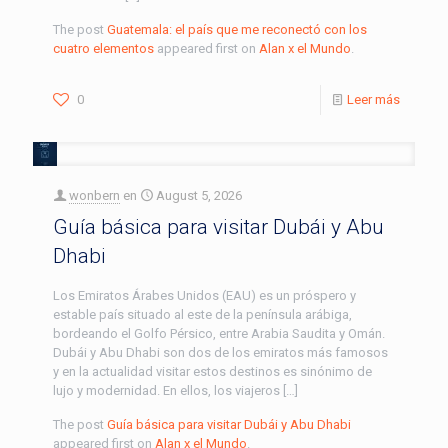
The post
Guatemala: el país que me reconectó con los
cuatro elementos
appeared first on
Alan x el Mundo
.
0
Leer más
wonbern
en
August 5, 2026
Guía básica para visitar Dubái y Abu
Dhabi
Los Emiratos Árabes Unidos (EAU) es un próspero y
estable país situado al este de la península arábiga,
bordeando el Golfo Pérsico, entre Arabia Saudita y Omán.
Dubái y Abu Dhabi son dos de los emiratos más famosos
y en la actualidad visitar estos destinos es sinónimo de
lujo y modernidad. En ellos, los viajeros […]
The post
Guía básica para visitar Dubái y Abu Dhabi
appeared first on
Alan x el Mundo
.