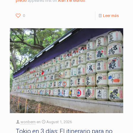
precio
appeared first on
Alan x el Mundo
.
0
Leer más
wonbern
en
August 1, 2026
Tokio en 3 días: El itinerario para no