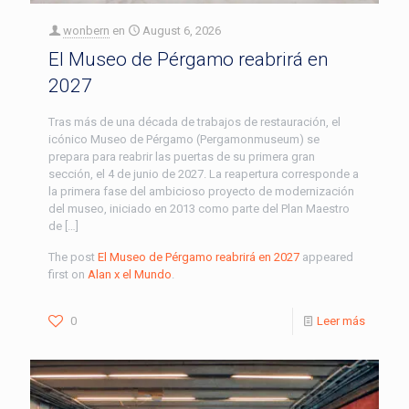
wonbern
en
August 6, 2026
El Museo de Pérgamo reabrirá en
2027
Tras más de una década de trabajos de restauración, el
icónico Museo de Pérgamo (Pergamonmuseum) se
prepara para reabrir las puertas de su primera gran
sección, el 4 de junio de 2027. La reapertura corresponde a
la primera fase del ambicioso proyecto de modernización
del museo, iniciado en 2013 como parte del Plan Maestro
de […]
The post
El Museo de Pérgamo reabrirá en 2027
appeared
first on
Alan x el Mundo
.
0
Leer más