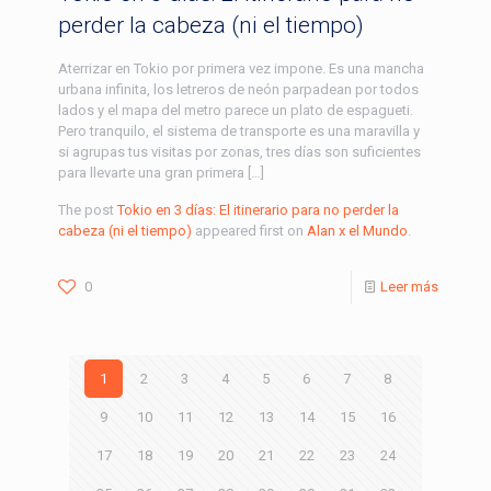
perder la cabeza (ni el tiempo)
Aterrizar en Tokio por primera vez impone. Es una mancha
urbana infinita, los letreros de neón parpadean por todos
lados y el mapa del metro parece un plato de espagueti.
Pero tranquilo, el sistema de transporte es una maravilla y
si agrupas tus visitas por zonas, tres días son suficientes
para llevarte una gran primera […]
The post
Tokio en 3 días: El itinerario para no perder la
cabeza (ni el tiempo)
appeared first on
Alan x el Mundo
.
0
Leer más
1
2
3
4
5
6
7
8
9
10
11
12
13
14
15
16
17
18
19
20
21
22
23
24