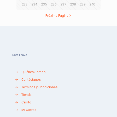
233
234
235
236
237
238
239
240
Próxima Página
Katt Travel
→
Quiénes Somos
→
Contáctanos
→
Términos y Condiciones
→
Tienda
→
Carrito
→
Mi Cuenta