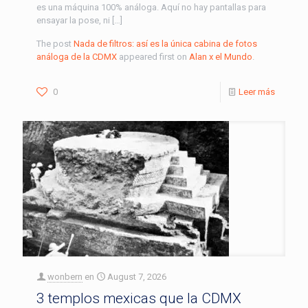
es una máquina 100% análoga. Aquí no hay pantallas para
ensayar la pose, ni […]
The post
Nada de filtros: así es la única cabina de fotos
análoga de la CDMX
appeared first on
Alan x el Mundo
.
0
Leer más
wonbern
en
August 7, 2026
3 templos mexicas que la CDMX