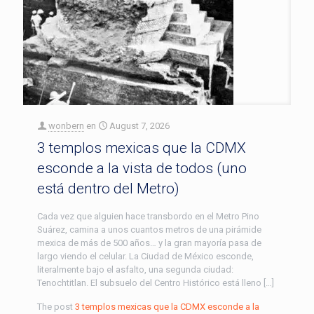
wonbern
en
August 7, 2026
3 templos mexicas que la CDMX
esconde a la vista de todos (uno
está dentro del Metro)
Cada vez que alguien hace transbordo en el Metro Pino
Suárez, camina a unos cuantos metros de una pirámide
mexica de más de 500 años… y la gran mayoría pasa de
largo viendo el celular. La Ciudad de México esconde,
literalmente bajo el asfalto, una segunda ciudad:
Tenochtitlan. El subsuelo del Centro Histórico está lleno […]
The post
3 templos mexicas que la CDMX esconde a la