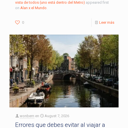
vista de todos (uno está dentro del Metro)
appeared first
on
Alan x el Mundo
.
0
Leer más
wonbern
en
August 7, 2026
Errores que debes evitar al viajar a