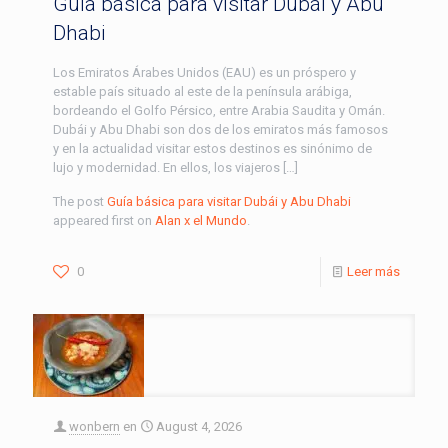
Guía básica para visitar Dubái y Abu
Dhabi
Los Emiratos Árabes Unidos (EAU) es un próspero y
estable país situado al este de la península arábiga,
bordeando el Golfo Pérsico, entre Arabia Saudita y Omán.
Dubái y Abu Dhabi son dos de los emiratos más famosos
y en la actualidad visitar estos destinos es sinónimo de
lujo y modernidad. En ellos, los viajeros […]
The post
Guía básica para visitar Dubái y Abu Dhabi
appeared first on
Alan x el Mundo
.
0
Leer más
wonbern
en
August 4, 2026