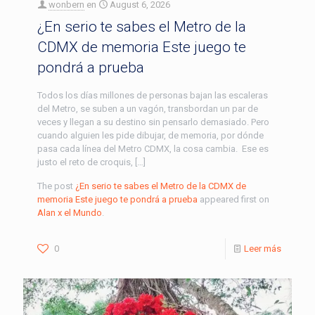
wonbern
en
August 6, 2026
¿En serio te sabes el Metro de la
CDMX de memoria Este juego te
pondrá a prueba
Todos los días millones de personas bajan las escaleras
del Metro, se suben a un vagón, transbordan un par de
veces y llegan a su destino sin pensarlo demasiado. Pero
cuando alguien les pide dibujar, de memoria, por dónde
pasa cada línea del Metro CDMX, la cosa cambia. Ese es
justo el reto de croquis, […]
The post
¿En serio te sabes el Metro de la CDMX de
memoria Este juego te pondrá a prueba
appeared first on
Alan x el Mundo
.
0
Leer más