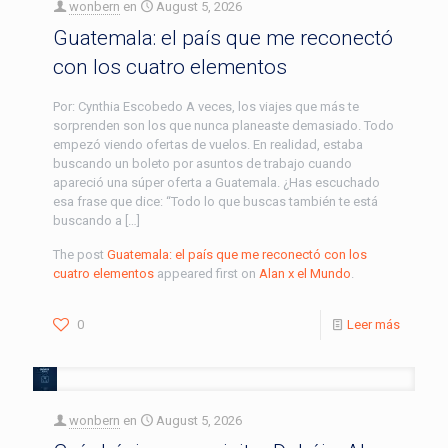
wonbern
en
August 5, 2026
Guatemala: el país que me reconectó
con los cuatro elementos
Por: Cynthia Escobedo A veces, los viajes que más te
sorprenden son los que nunca planeaste demasiado. Todo
empezó viendo ofertas de vuelos. En realidad, estaba
buscando un boleto por asuntos de trabajo cuando
apareció una súper oferta a Guatemala. ¿Has escuchado
esa frase que dice: “Todo lo que buscas también te está
buscando a […]
The post
Guatemala: el país que me reconectó con los
cuatro elementos
appeared first on
Alan x el Mundo
.
0
Leer más
wonbern
en
August 5, 2026