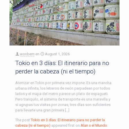
wonbern
en
August 1, 2026
Tokio en 3 días: El itinerario para no
perder la cabeza (ni el tiempo)
Aterrizar en Tokio por primera vez impone. Es una mancha
urbana infinita, los letreros de neón parpadean por todos
lados y el mapa del metro parece un plato de espagueti.
Pero tranquilo, el sistema de transporte es una maravilla y
si agrupas tus visitas por zonas, tres días son suficientes
para llevarte una gran primera […]
The post
Tokio en 3 días: El itinerario para no perder la
cabeza (ni el tiempo)
appeared first on
Alan x el Mundo
.