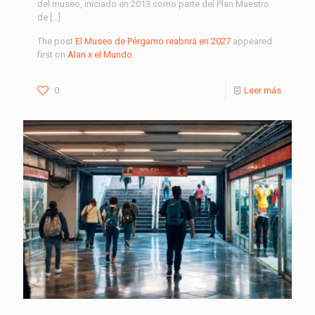
del museo, iniciado en 2013 como parte del Plan Maestro
de […]
The post
El Museo de Pérgamo reabrirá en 2027
appeared
first on
Alan x el Mundo
.
0
Leer más