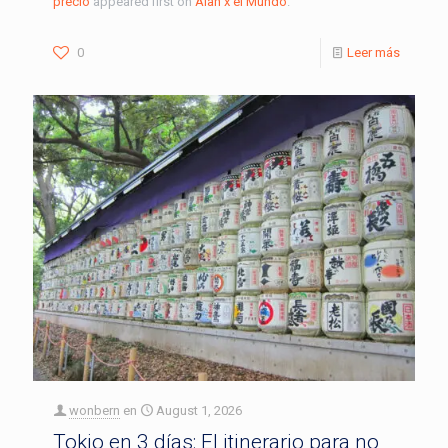
precio
appeared first on
Alan x el Mundo
.
0
Leer más
wonbern
en
August 1, 2026
Tokio en 3 días: El itinerario para no