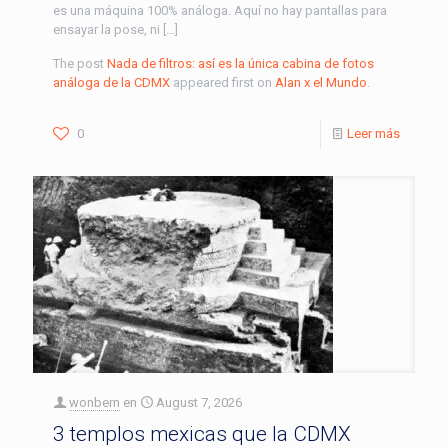
es una máquina 100% análoga. Aquí no hay pantallas para
ensayar la pose, ni […]
The post
Nada de filtros: así es la única cabina de fotos
análoga de la CDMX
appeared first on
Alan x el Mundo
.
0
Leer más
wonbern
en
August 7, 2026
3 templos mexicas que la CDMX