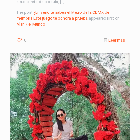
justo el reto de croquis, […]
The post
¿En serio te sabes el Metro de la CDMX de
memoria Este juego te pondrá a prueba
appeared first on
Alan x el Mundo
.
0
Leer más