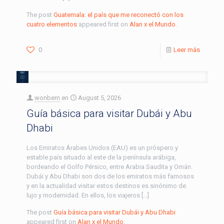
The post
Guatemala: el país que me reconectó con los
cuatro elementos
appeared first on
Alan x el Mundo
.
0
Leer más
wonbern
en
August 5, 2026
Guía básica para visitar Dubái y Abu
Dhabi
Los Emiratos Árabes Unidos (EAU) es un próspero y
estable país situado al este de la península arábiga,
bordeando el Golfo Pérsico, entre Arabia Saudita y Omán.
Dubái y Abu Dhabi son dos de los emiratos más famosos
y en la actualidad visitar estos destinos es sinónimo de
lujo y modernidad. En ellos, los viajeros […]
The post
Guía básica para visitar Dubái y Abu Dhabi
appeared first on
Alan x el Mundo
.