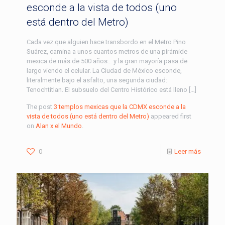
esconde a la vista de todos (uno
está dentro del Metro)
Cada vez que alguien hace transbordo en el Metro Pino
Suárez, camina a unos cuantos metros de una pirámide
mexica de más de 500 años… y la gran mayoría pasa de
largo viendo el celular. La Ciudad de México esconde,
literalmente bajo el asfalto, una segunda ciudad:
Tenochtitlan. El subsuelo del Centro Histórico está lleno […]
The post
3 templos mexicas que la CDMX esconde a la
vista de todos (uno está dentro del Metro)
appeared first
on
Alan x el Mundo
.
0
Leer más