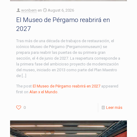
wonbern
en
August 6, 2026
El Museo de Pérgamo reabrirá en
2027
Tras más de una década de trabajos de restauración, el
icónico Museo de Pérgamo (Pergamonmuseum) se
prepara para reabrir las puertas de su primera gran
sección, el 4 de junio de 2027. La reapertura corresponde a
la primera fase del ambicioso proyecto de modernización
del museo, iniciado en 2013 como parte del Plan Maestro
de […]
The post
El Museo de Pérgamo reabrirá en 2027
appeared
first on
Alan x el Mundo
.
0
Leer más