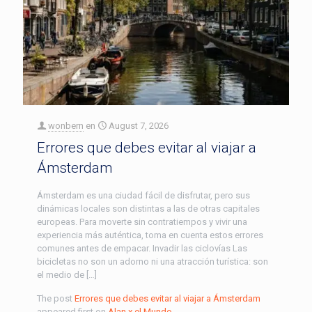
wonbern
en
August 7, 2026
Errores que debes evitar al viajar a
Ámsterdam
Ámsterdam es una ciudad fácil de disfrutar, pero sus
dinámicas locales son distintas a las de otras capitales
europeas. Para moverte sin contratiempos y vivir una
experiencia más auténtica, toma en cuenta estos errores
comunes antes de empacar. Invadir las ciclovías Las
bicicletas no son un adorno ni una atracción turística: son
el medio de […]
The post
Errores que debes evitar al viajar a Ámsterdam
appeared first on
Alan x el Mundo
.