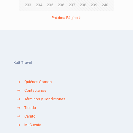
233
234
235
236
237
238
239
240
Próxima Página
Katt Travel
→
Quiénes Somos
→
Contáctanos
→
Términos y Condiciones
→
Tienda
→
Carrito
→
Mi Cuenta