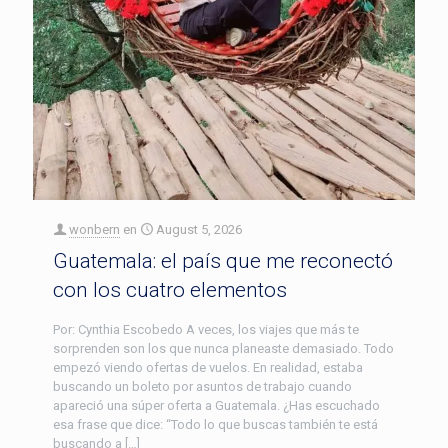
wonbern
en
August 5, 2026
Guatemala: el país que me reconectó
con los cuatro elementos
Por: Cynthia Escobedo A veces, los viajes que más te
sorprenden son los que nunca planeaste demasiado. Todo
empezó viendo ofertas de vuelos. En realidad, estaba
buscando un boleto por asuntos de trabajo cuando
apareció una súper oferta a Guatemala. ¿Has escuchado
esa frase que dice: “Todo lo que buscas también te está
buscando a […]