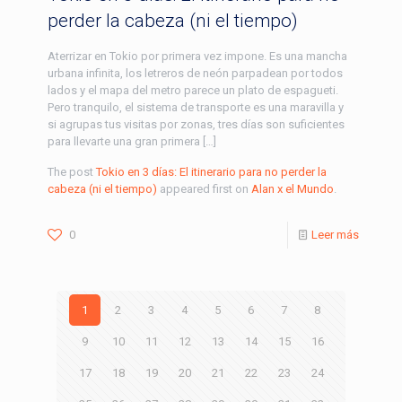
perder la cabeza (ni el tiempo)
Aterrizar en Tokio por primera vez impone. Es una mancha
urbana infinita, los letreros de neón parpadean por todos
lados y el mapa del metro parece un plato de espagueti.
Pero tranquilo, el sistema de transporte es una maravilla y
si agrupas tus visitas por zonas, tres días son suficientes
para llevarte una gran primera […]
The post
Tokio en 3 días: El itinerario para no perder la
cabeza (ni el tiempo)
appeared first on
Alan x el Mundo
.
0
Leer más
1
2
3
4
5
6
7
8
9
10
11
12
13
14
15
16
17
18
19
20
21
22
23
24