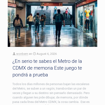
wonbern
en
August 6, 2026
¿En serio te sabes el Metro de la
CDMX de memoria Este juego te
pondrá a prueba
Todos los días millones de personas bajan las escaleras
del Metro, se suben a un vagón, transbordan un par de
veces y llegan a su destino sin pensarlo demasiado. Pero
cuando alguien les pide dibujar, de memoria, por dónde
pasa cada línea del Metro CDMX, la cosa cambia. Ese es