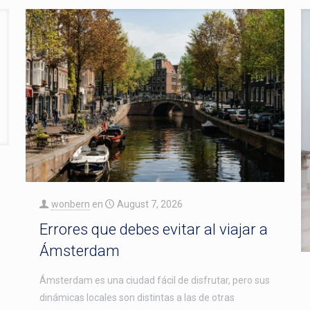
wonbern
en
August 7, 2026
Errores que debes evitar al viajar a
Ámsterdam
Ámsterdam es una ciudad fácil de disfrutar, pero sus
dinámicas locales son distintas a las de otras