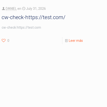
DANIEL
en
July 31, 2026
cw-check-https://test.com/
cw-check https://test.com
0
Leer más