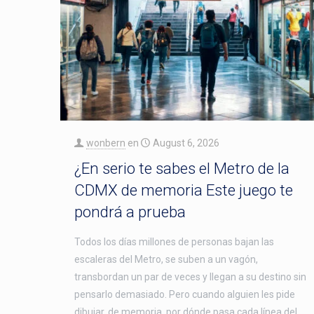
wonbern
en
August 6, 2026
¿En serio te sabes el Metro de la
CDMX de memoria Este juego te
pondrá a prueba
Todos los días millones de personas bajan las
escaleras del Metro, se suben a un vagón,
transbordan un par de veces y llegan a su destino sin
pensarlo demasiado. Pero cuando alguien les pide
dibujar, de memoria, por dónde pasa cada línea del