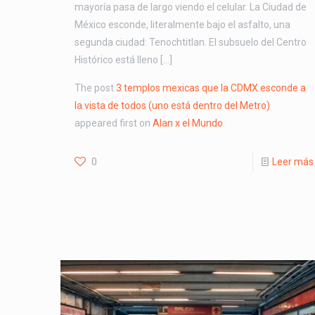
mayoría pasa de largo viendo el celular. La Ciudad de
México esconde, literalmente bajo el asfalto, una
segunda ciudad: Tenochtitlan. El subsuelo del Centro
Histórico está lleno […]
The post
3 templos mexicas que la CDMX esconde a
la vista de todos (uno está dentro del Metro)
appeared first on
Alan x el Mundo
.
0
Leer más