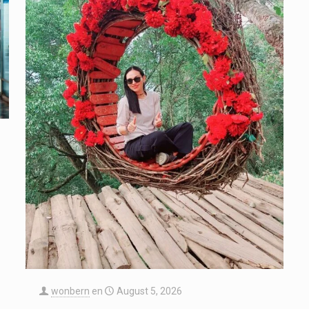
wonbern
en
August 5, 2026