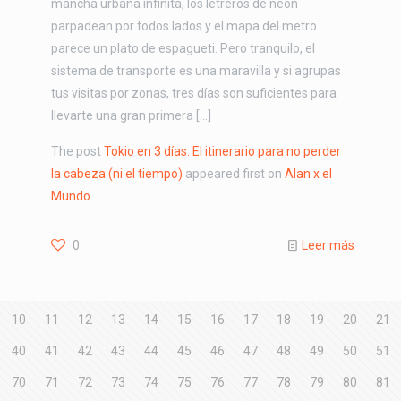
mancha urbana infinita, los letreros de neón
parpadean por todos lados y el mapa del metro
parece un plato de espagueti. Pero tranquilo, el
sistema de transporte es una maravilla y si agrupas
tus visitas por zonas, tres días son suficientes para
llevarte una gran primera […]
The post
Tokio en 3 días: El itinerario para no perder
la cabeza (ni el tiempo)
appeared first on
Alan x el
Mundo
.
0
Leer más
10
11
12
13
14
15
16
17
18
19
20
21
40
41
42
43
44
45
46
47
48
49
50
51
70
71
72
73
74
75
76
77
78
79
80
81