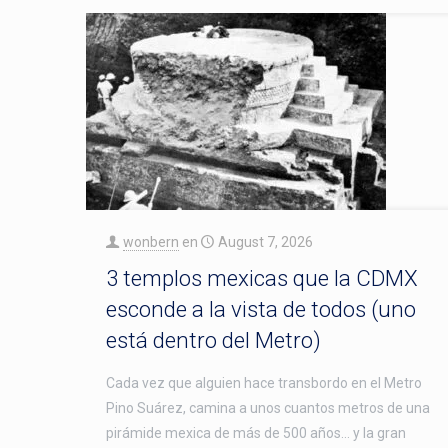
wonbern
en
August 7, 2026
3 templos mexicas que la CDMX
esconde a la vista de todos (uno
está dentro del Metro)
Cada vez que alguien hace transbordo en el Metro
Pino Suárez, camina a unos cuantos metros de una
pirámide mexica de más de 500 años… y la gran