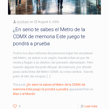
wonbern
en
August 6, 2026
¿En serio te sabes el Metro de la
CDMX de memoria Este juego te
pondrá a prueba
Todos los días millones de personas bajan las escaleras
del Metro, se suben a un vagón, transbordan un par de
veces y llegan a su destino sin pensarlo demasiado. Pero
cuando alguien les pide dibujar, de memoria, por dónde
pasa cada línea del Metro CDMX, la cosa cambia. Ese es
justo el reto de croquis, […]
The post
¿En serio te sabes el Metro de la CDMX de
memoria Este juego te pondrá a prueba
appeared first on
Alan x el Mundo
.
0
Leer más