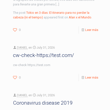
para llevarte una gran primera […]
The post
Tokio en 3 días: El itinerario para no perder la
cabeza (ni el tiempo)
appeared first on
Alan x el Mundo
.
0
Leer más
DANIEL
en
July 31, 2026
cw-check-https://test.com/
cw-check https://test.com
0
Leer más
DANIEL
en
July 31, 2026
Coronavirus disease 2019