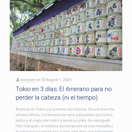
wonbern
en
August 1, 2026
Tokio en 3 días: El itinerario para no
perder la cabeza (ni el tiempo)
Aterrizar en Tokio por primera vez impone. Es una mancha
urbana infinita, los letreros de neón parpadean por todos
lados y el mapa del metro parece un plato de espagueti.
Pero tranquilo, el sistema de transporte es una maravilla y
si agrupas tus visitas por zonas, tres días son suficientes