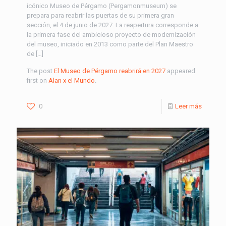
icónico Museo de Pérgamo (Pergamonmuseum) se
prepara para reabrir las puertas de su primera gran
sección, el 4 de junio de 2027. La reapertura corresponde a
la primera fase del ambicioso proyecto de modernización
del museo, iniciado en 2013 como parte del Plan Maestro
de […]
The post
El Museo de Pérgamo reabrirá en 2027
appeared
first on
Alan x el Mundo
.
0
Leer más