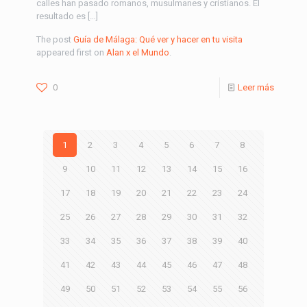
calles han pasado romanos, musulmanes y cristianos. El
resultado es […]
The post
Guía de Málaga: Qué ver y hacer en tu visita
appeared first on
Alan x el Mundo
.
0
Leer más
1
2
3
4
5
6
7
8
9
10
11
12
13
14
15
16
17
18
19
20
21
22
23
24
25
26
27
28
29
30
31
32
33
34
35
36
37
38
39
40
41
42
43
44
45
46
47
48
49
50
51
52
53
54
55
56