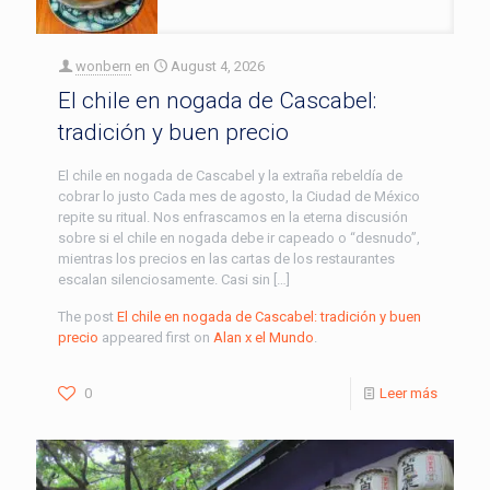
wonbern
en
August 4, 2026
El chile en nogada de Cascabel:
tradición y buen precio
El chile en nogada de Cascabel y la extraña rebeldía de
cobrar lo justo Cada mes de agosto, la Ciudad de México
repite su ritual. Nos enfrascamos en la eterna discusión
sobre si el chile en nogada debe ir capeado o “desnudo”,
mientras los precios en las cartas de los restaurantes
escalan silenciosamente. Casi sin […]
The post
El chile en nogada de Cascabel: tradición y buen
precio
appeared first on
Alan x el Mundo
.
0
Leer más