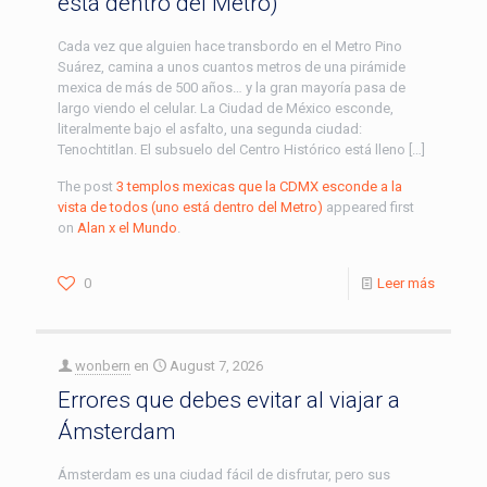
está dentro del Metro)
Cada vez que alguien hace transbordo en el Metro Pino
Suárez, camina a unos cuantos metros de una pirámide
mexica de más de 500 años… y la gran mayoría pasa de
largo viendo el celular. La Ciudad de México esconde,
literalmente bajo el asfalto, una segunda ciudad:
Tenochtitlan. El subsuelo del Centro Histórico está lleno […]
The post
3 templos mexicas que la CDMX esconde a la
vista de todos (uno está dentro del Metro)
appeared first
on
Alan x el Mundo
.
0
Leer más
wonbern
en
August 7, 2026
Errores que debes evitar al viajar a
Ámsterdam
Ámsterdam es una ciudad fácil de disfrutar, pero sus