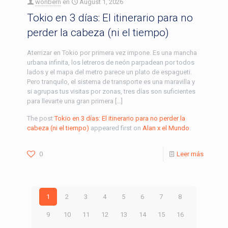
wonbern
en
August 1, 2026
Tokio en 3 días: El itinerario para no
perder la cabeza (ni el tiempo)
Aterrizar en Tokio por primera vez impone. Es una mancha
urbana infinita, los letreros de neón parpadean por todos
lados y el mapa del metro parece un plato de espagueti.
Pero tranquilo, el sistema de transporte es una maravilla y
si agrupas tus visitas por zonas, tres días son suficientes
para llevarte una gran primera […]
The post
Tokio en 3 días: El itinerario para no perder la
cabeza (ni el tiempo)
appeared first on
Alan x el Mundo
.
0
Leer más
1
2
3
4
5
6
7
8
9
10
11
12
13
14
15
16