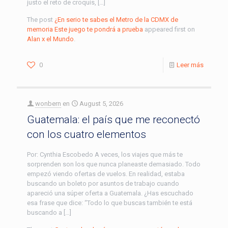
justo el reto de croquis, […]
The post
¿En serio te sabes el Metro de la CDMX de
memoria Este juego te pondrá a prueba
appeared first on
Alan x el Mundo
.
0
Leer más
wonbern
en
August 5, 2026
Guatemala: el país que me reconectó
con los cuatro elementos
Por: Cynthia Escobedo A veces, los viajes que más te
sorprenden son los que nunca planeaste demasiado. Todo
empezó viendo ofertas de vuelos. En realidad, estaba
buscando un boleto por asuntos de trabajo cuando
apareció una súper oferta a Guatemala. ¿Has escuchado
esa frase que dice: “Todo lo que buscas también te está
buscando a […]