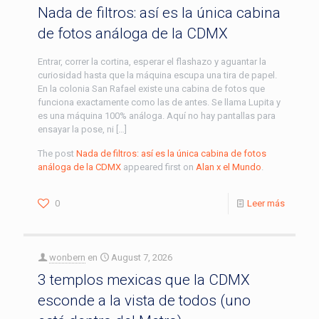
Nada de filtros: así es la única cabina
de fotos análoga de la CDMX
Entrar, correr la cortina, esperar el flashazo y aguantar la
curiosidad hasta que la máquina escupa una tira de papel.
En la colonia San Rafael existe una cabina de fotos que
funciona exactamente como las de antes. Se llama Lupita y
es una máquina 100% análoga. Aquí no hay pantallas para
ensayar la pose, ni […]
The post
Nada de filtros: así es la única cabina de fotos
análoga de la CDMX
appeared first on
Alan x el Mundo
.
0
Leer más
wonbern
en
August 7, 2026
3 templos mexicas que la CDMX
esconde a la vista de todos (uno