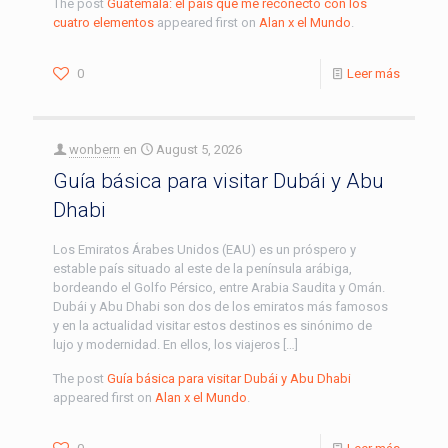
The post
Guatemala: el país que me reconectó con los
cuatro elementos
appeared first on
Alan x el Mundo
.
0
Leer más
wonbern
en
August 5, 2026
Guía básica para visitar Dubái y Abu
Dhabi
Los Emiratos Árabes Unidos (EAU) es un próspero y
estable país situado al este de la península arábiga,
bordeando el Golfo Pérsico, entre Arabia Saudita y Omán.
Dubái y Abu Dhabi son dos de los emiratos más famosos
y en la actualidad visitar estos destinos es sinónimo de
lujo y modernidad. En ellos, los viajeros […]
The post
Guía básica para visitar Dubái y Abu Dhabi
appeared first on
Alan x el Mundo
.