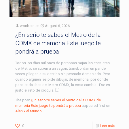
wonbern
en
August 6, 2026
¿En serio te sabes el Metro de la
CDMX de memoria Este juego te
pondrá a prueba
Todos los días millones de personas bajan las escaleras
del Metro, se suben a un vagón, transbordan un par de
veces y llegan a su destino sin pensarlo demasiado. Pero
cuando alguien les pide dibujar, de memoria, por dónde
pasa cada línea del Metro CDMX, la cosa cambia. Ese es
justo el reto de croquis, […]
The post
¿En serio te sabes el Metro de la CDMX de
memoria Este juego te pondrá a prueba
appeared first on
Alan x el Mundo
.
0
Leer más