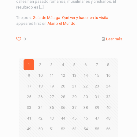
calles han pasado romanos, musulmanes y cristianos. El
resultado es […]
The post
Guía de Málaga: Qué ver y hacer en tu visita
appeared first on
Alan x el Mundo
.
0
Leer más
1
2
3
4
5
6
7
8
9
10
11
12
13
14
15
16
17
18
19
20
21
22
23
24
25
26
27
28
29
30
31
32
33
34
35
36
37
38
39
40
41
42
43
44
45
46
47
48
49
50
51
52
53
54
55
56