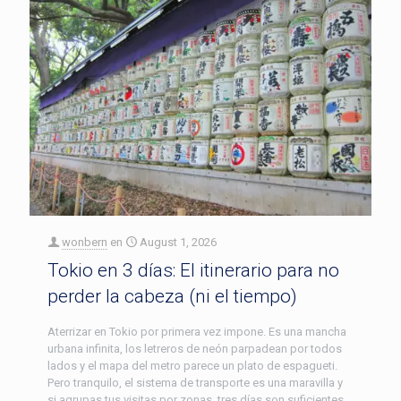
wonbern
en
August 1, 2026
Tokio en 3 días: El itinerario para no
perder la cabeza (ni el tiempo)
Aterrizar en Tokio por primera vez impone. Es una mancha
urbana infinita, los letreros de neón parpadean por todos
lados y el mapa del metro parece un plato de espagueti.
Pero tranquilo, el sistema de transporte es una maravilla y
si agrupas tus visitas por zonas, tres días son suficientes