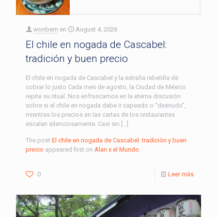
wonbern
en
August 4, 2026
El chile en nogada de Cascabel:
tradición y buen precio
El chile en nogada de Cascabel y la extraña rebeldía de
cobrar lo justo Cada mes de agosto, la Ciudad de México
repite su ritual. Nos enfrascamos en la eterna discusión
sobre si el chile en nogada debe ir capeado o “desnudo”,
mientras los precios en las cartas de los restaurantes
escalan silenciosamente. Casi sin […]
The post
El chile en nogada de Cascabel: tradición y buen
precio
appeared first on
Alan x el Mundo
.
0
Leer más