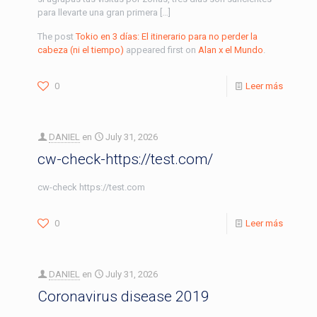
para llevarte una gran primera […]
The post
Tokio en 3 días: El itinerario para no perder la
cabeza (ni el tiempo)
appeared first on
Alan x el Mundo
.
0
Leer más
DANIEL
en
July 31, 2026
cw-check-https://test.com/
cw-check https://test.com
0
Leer más
DANIEL
en
July 31, 2026
Coronavirus disease 2019