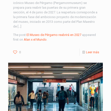
icónico Museo de Pérgamo (Pergamonmuseum) se
prepara para reabrir las puertas de su primera gran
sección, el 4 de junio de 2027. La reapertura corresponde a
la primera fase del ambicioso proyecto de modernización
del museo, iniciado en 2013 como parte del Plan Maestro
de […]
The post
El Museo de Pérgamo reabrirá en 2027
appeared
first on
Alan x el Mundo
.
0
Leer más