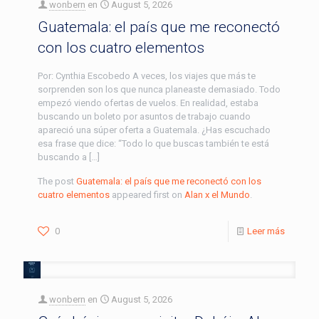
wonbern
en
August 5, 2026
Guatemala: el país que me reconectó
con los cuatro elementos
Por: Cynthia Escobedo A veces, los viajes que más te
sorprenden son los que nunca planeaste demasiado. Todo
empezó viendo ofertas de vuelos. En realidad, estaba
buscando un boleto por asuntos de trabajo cuando
apareció una súper oferta a Guatemala. ¿Has escuchado
esa frase que dice: “Todo lo que buscas también te está
buscando a […]
The post
Guatemala: el país que me reconectó con los
cuatro elementos
appeared first on
Alan x el Mundo
.
0
Leer más
wonbern
en
August 5, 2026