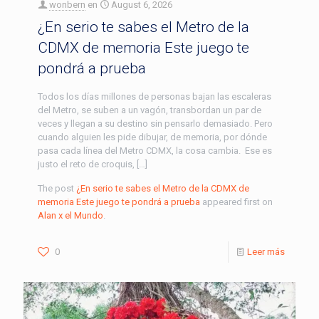
wonbern
en
August 6, 2026
¿En serio te sabes el Metro de la
CDMX de memoria Este juego te
pondrá a prueba
Todos los días millones de personas bajan las escaleras
del Metro, se suben a un vagón, transbordan un par de
veces y llegan a su destino sin pensarlo demasiado. Pero
cuando alguien les pide dibujar, de memoria, por dónde
pasa cada línea del Metro CDMX, la cosa cambia. Ese es
justo el reto de croquis, […]
The post
¿En serio te sabes el Metro de la CDMX de
memoria Este juego te pondrá a prueba
appeared first on
Alan x el Mundo
.
0
Leer más