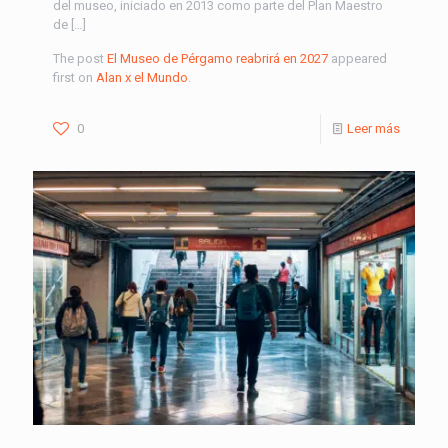
del museo, iniciado en 2013 como parte del Plan Maestro
de […]
The post
El Museo de Pérgamo reabrirá en 2027
appeared
first on
Alan x el Mundo
.
0
Leer más