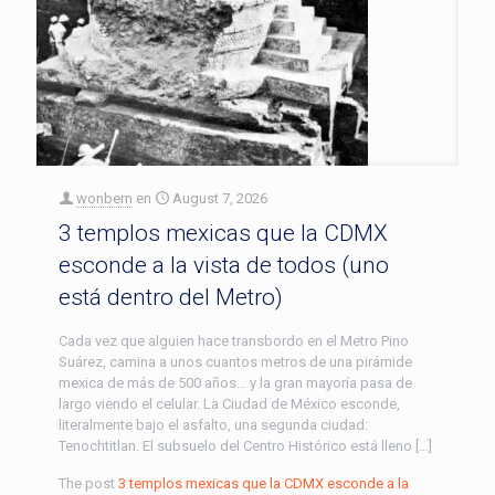
wonbern
en
August 7, 2026
3 templos mexicas que la CDMX
esconde a la vista de todos (uno
está dentro del Metro)
Cada vez que alguien hace transbordo en el Metro Pino
Suárez, camina a unos cuantos metros de una pirámide
mexica de más de 500 años… y la gran mayoría pasa de
largo viendo el celular. La Ciudad de México esconde,
literalmente bajo el asfalto, una segunda ciudad:
Tenochtitlan. El subsuelo del Centro Histórico está lleno […]
The post
3 templos mexicas que la CDMX esconde a la