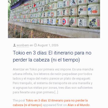
wonbern
en
August 1, 2026
Tokio en 3 días: El itinerario para no
perder la cabeza (ni el tiempo)
Aterrizar en Tokio por primera vez impone. Es una mancha
urbana infinita, los letreros de neón parpadean por todos
lados y el mapa del metro parece un plato de espagueti.
Pero tranquilo, el sistema de transporte es una maravilla y
si agrupas tus visitas por zonas, tres días son suficientes
para llevarte una gran primera […]
The post
Tokio en 3 días: El itinerario para no perder la
cabeza (ni el tiempo)
appeared first on
Alan x el Mundo
.