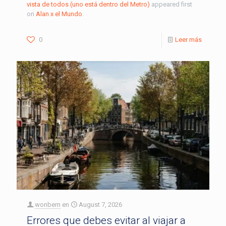
vista de todos (uno está dentro del Metro)
appeared first
on
Alan x el Mundo
.
0
Leer más
wonbern
en
August 7, 2026
Errores que debes evitar al viajar a