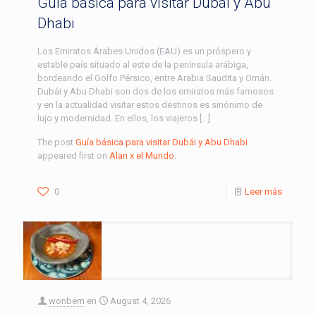
Guía básica para visitar Dubái y Abu
Dhabi
Los Emiratos Árabes Unidos (EAU) es un próspero y
estable país situado al este de la península arábiga,
bordeando el Golfo Pérsico, entre Arabia Saudita y Omán.
Dubái y Abu Dhabi son dos de los emiratos más famosos
y en la actualidad visitar estos destinos es sinónimo de
lujo y modernidad. En ellos, los viajeros […]
The post
Guía básica para visitar Dubái y Abu Dhabi
appeared first on
Alan x el Mundo
.
0
Leer más
wonbern
en
August 4, 2026