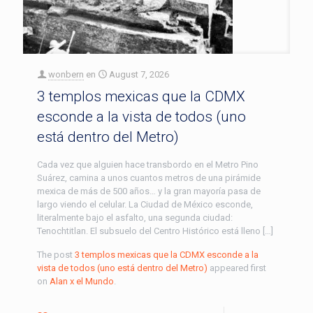
wonbern
en
August 7, 2026
3 templos mexicas que la CDMX
esconde a la vista de todos (uno
está dentro del Metro)
Cada vez que alguien hace transbordo en el Metro Pino
Suárez, camina a unos cuantos metros de una pirámide
mexica de más de 500 años… y la gran mayoría pasa de
largo viendo el celular. La Ciudad de México esconde,
literalmente bajo el asfalto, una segunda ciudad:
Tenochtitlan. El subsuelo del Centro Histórico está lleno […]
The post
3 templos mexicas que la CDMX esconde a la
vista de todos (uno está dentro del Metro)
appeared first
on
Alan x el Mundo
.