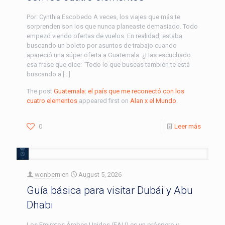
Por: Cynthia Escobedo A veces, los viajes que más te
sorprenden son los que nunca planeaste demasiado. Todo
empezó viendo ofertas de vuelos. En realidad, estaba
buscando un boleto por asuntos de trabajo cuando
apareció una súper oferta a Guatemala. ¿Has escuchado
esa frase que dice: “Todo lo que buscas también te está
buscando a […]
The post
Guatemala: el país que me reconectó con los
cuatro elementos
appeared first on
Alan x el Mundo
.
0
Leer más
wonbern
en
August 5, 2026
Guía básica para visitar Dubái y Abu
Dhabi
Los Emiratos Árabes Unidos (EAU) es un próspero y