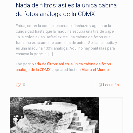
Nada de filtros: así es la única cabina
de fotos análoga de la CDMX
Entrar, correr la cortina, esperar el flashazo y aguantar la
curiosidad hasta que la máquina escupa una tira de papel.
En la colonia San Rafael existe una cabina de fotos que
funciona exactamente como las de antes. Se llama Lupita y
es una máquina 100% análoga. Aquí no hay pantallas para
ensayar la pose, ni […]
The post
Nada de filtros: así es la única cabina de fotos
análoga de la CDMX
appeared first on
Alan x el Mundo
.
0
Leer más