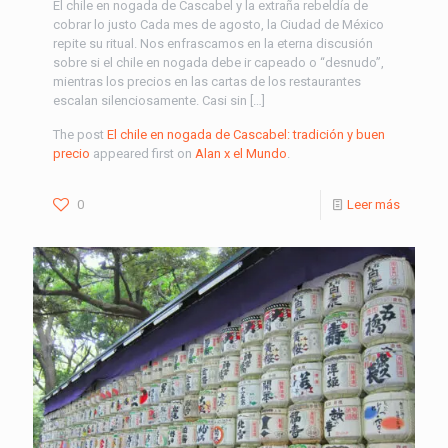
El chile en nogada de Cascabel y la extraña rebeldía de
cobrar lo justo Cada mes de agosto, la Ciudad de México
repite su ritual. Nos enfrascamos en la eterna discusión
sobre si el chile en nogada debe ir capeado o “desnudo”,
mientras los precios en las cartas de los restaurantes
escalan silenciosamente. Casi sin […]
The post
El chile en nogada de Cascabel: tradición y buen
precio
appeared first on
Alan x el Mundo
.
0
Leer más