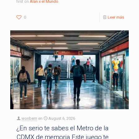
first on
Alan x el Mundo
.
0
Leer más
wonbern
en
August 6, 2026
¿En serio te sabes el Metro de la
CDMX de memoria Este juego te