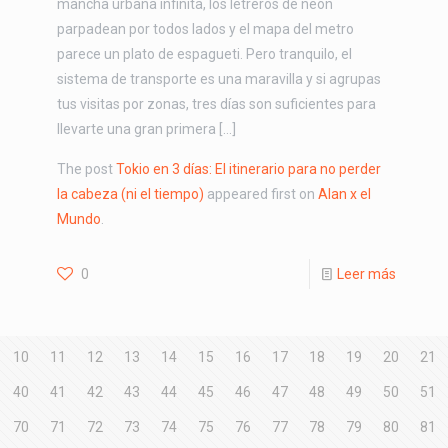
mancha urbana infinita, los letreros de neón
parpadean por todos lados y el mapa del metro
parece un plato de espagueti. Pero tranquilo, el
sistema de transporte es una maravilla y si agrupas
tus visitas por zonas, tres días son suficientes para
llevarte una gran primera […]
The post
Tokio en 3 días: El itinerario para no perder
la cabeza (ni el tiempo)
appeared first on
Alan x el
Mundo
.
0
Leer más
10
11
12
13
14
15
16
17
18
19
20
21
40
41
42
43
44
45
46
47
48
49
50
51
70
71
72
73
74
75
76
77
78
79
80
81