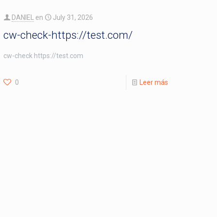
DANIEL
en
July 31, 2026
cw-check-https://test.com/
cw-check https://test.com
0
Leer más