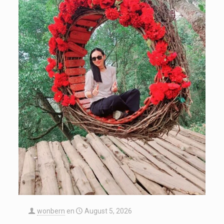
wonbern
en
August 5, 2026