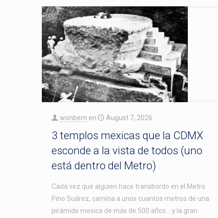
wonbern
en
August 7, 2026
3 templos mexicas que la CDMX
esconde a la vista de todos (uno
está dentro del Metro)
Cada vez que alguien hace transbordo en el Metro
Pino Suárez, camina a unos cuantos metros de una
pirámide mexica de más de 500 años… y la gran