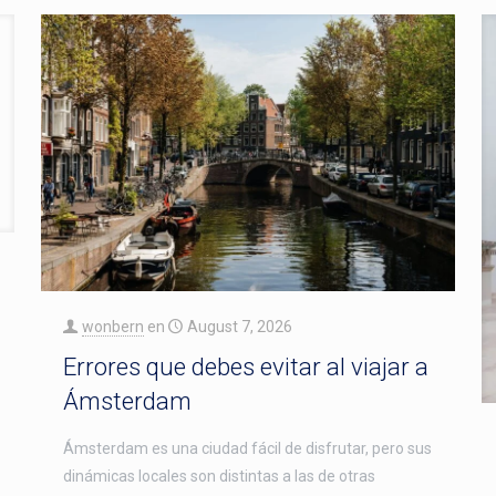
wonbern
en
August 7, 2026
Errores que debes evitar al viajar a
Ámsterdam
Ámsterdam es una ciudad fácil de disfrutar, pero sus
dinámicas locales son distintas a las de otras