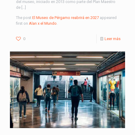
del museo, iniciado en 2013 como parte del Plan Maestro
de […]
The post
El Museo de Pérgamo reabrirá en 2027
appeared
first on
Alan x el Mundo
.
0
Leer más