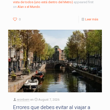
vista de todos (uno está dentro del Metro)
appeared first
on
Alan x el Mundo
.
0
Leer más
wonbern
en
August 7, 2026
Errores que debes evitar al viajar a