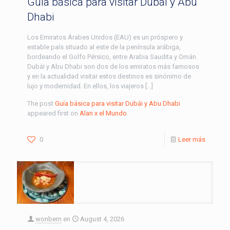
Guía básica para visitar Dubái y Abu
Dhabi
Los Emiratos Árabes Unidos (EAU) es un próspero y
estable país situado al este de la península arábiga,
bordeando el Golfo Pérsico, entre Arabia Saudita y Omán.
Dubái y Abu Dhabi son dos de los emiratos más famosos
y en la actualidad visitar estos destinos es sinónimo de
lujo y modernidad. En ellos, los viajeros […]
The post
Guía básica para visitar Dubái y Abu Dhabi
appeared first on
Alan x el Mundo
.
0
Leer más
wonbern
en
August 4, 2026