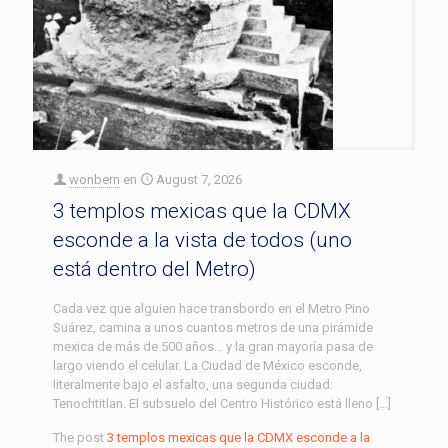
wonbern
en
August 7, 2026
3 templos mexicas que la CDMX
esconde a la vista de todos (uno
está dentro del Metro)
Cada vez que alguien hace transbordo en el Metro Pino
Suárez, camina a unos cuantos metros de una pirámide
mexica de más de 500 años… y la gran mayoría pasa de
largo viendo el celular. La Ciudad de México esconde,
literalmente bajo el asfalto, una segunda ciudad:
Tenochtitlan. El subsuelo del Centro Histórico está lleno […]
The post
3 templos mexicas que la CDMX esconde a la