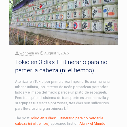
wonbern
en
August 1, 2026
Tokio en 3 días: El itinerario para no
perder la cabeza (ni el tiempo)
Aterrizar en Tokio por primera vez impone. Es una mancha
urbana infinita, los letreros de neón parpadean por todos
lados y el mapa del metro parece un plato de espagueti.
Pero tranquilo, el sistema de transporte es una maravilla y
si agrupas tus visitas por zonas, tres días son suficientes
para llevarte una gran primera […]
The post
Tokio en 3 días: El itinerario para no perder la
cabeza (ni el tiempo)
appeared first on
Alan x el Mundo
.