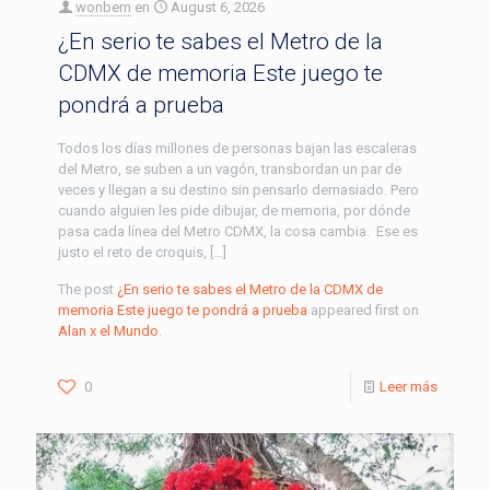
wonbern
en
August 6, 2026
¿En serio te sabes el Metro de la
CDMX de memoria Este juego te
pondrá a prueba
Todos los días millones de personas bajan las escaleras
del Metro, se suben a un vagón, transbordan un par de
veces y llegan a su destino sin pensarlo demasiado. Pero
cuando alguien les pide dibujar, de memoria, por dónde
pasa cada línea del Metro CDMX, la cosa cambia. Ese es
justo el reto de croquis, […]
The post
¿En serio te sabes el Metro de la CDMX de
memoria Este juego te pondrá a prueba
appeared first on
Alan x el Mundo
.
0
Leer más