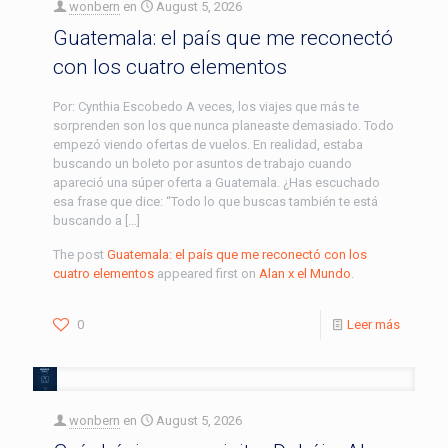
wonbern
en
August 5, 2026
Guatemala: el país que me reconectó
con los cuatro elementos
Por: Cynthia Escobedo A veces, los viajes que más te
sorprenden son los que nunca planeaste demasiado. Todo
empezó viendo ofertas de vuelos. En realidad, estaba
buscando un boleto por asuntos de trabajo cuando
apareció una súper oferta a Guatemala. ¿Has escuchado
esa frase que dice: “Todo lo que buscas también te está
buscando a […]
The post
Guatemala: el país que me reconectó con los
cuatro elementos
appeared first on
Alan x el Mundo
.
0
Leer más
wonbern
en
August 5, 2026