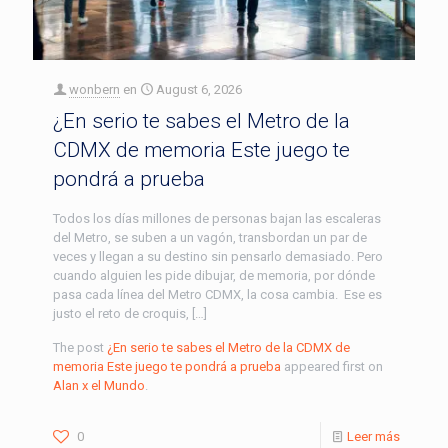
wonbern
en
August 6, 2026
¿En serio te sabes el Metro de la
CDMX de memoria Este juego te
pondrá a prueba
Todos los días millones de personas bajan las escaleras
del Metro, se suben a un vagón, transbordan un par de
veces y llegan a su destino sin pensarlo demasiado. Pero
cuando alguien les pide dibujar, de memoria, por dónde
pasa cada línea del Metro CDMX, la cosa cambia. Ese es
justo el reto de croquis, […]
The post
¿En serio te sabes el Metro de la CDMX de
memoria Este juego te pondrá a prueba
appeared first on
Alan x el Mundo
.
0
Leer más