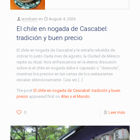
wonbern
en
August 4, 2026
El chile en nogada de Cascabel:
tradición y buen precio
El chile en nogada de Cascabel y la extraña rebeldía de
cobrar lo justo Cada mes de agosto, la Ciudad de México
repite su ritual. Nos enfrascamos en la eterna discusión
sobre si el chile en nogada debe ir capeado o “desnudo”,
mientras los precios en las cartas de los restaurantes
escalan silenciosamente. Casi sin […]
The post
El chile en nogada de Cascabel: tradición y buen
precio
appeared first on
Alan x el Mundo
.
0
Leer más