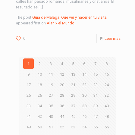
calles han pasado romanos, musulmanes y cristianos. El
resultado es […]
The post
Guía de Málaga: Qué ver y hacer en tu visita
appeared first on
Alan x el Mundo
.
0
Leer más
1
2
3
4
5
6
7
8
9
10
11
12
13
14
15
16
17
18
19
20
21
22
23
24
25
26
27
28
29
30
31
32
33
34
35
36
37
38
39
40
41
42
43
44
45
46
47
48
49
50
51
52
53
54
55
56