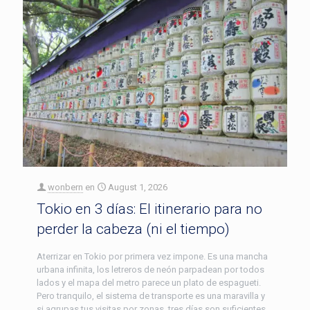
wonbern
en
August 1, 2026
Tokio en 3 días: El itinerario para no
perder la cabeza (ni el tiempo)
Aterrizar en Tokio por primera vez impone. Es una mancha
urbana infinita, los letreros de neón parpadean por todos
lados y el mapa del metro parece un plato de espagueti.
Pero tranquilo, el sistema de transporte es una maravilla y
si agrupas tus visitas por zonas, tres días son suficientes