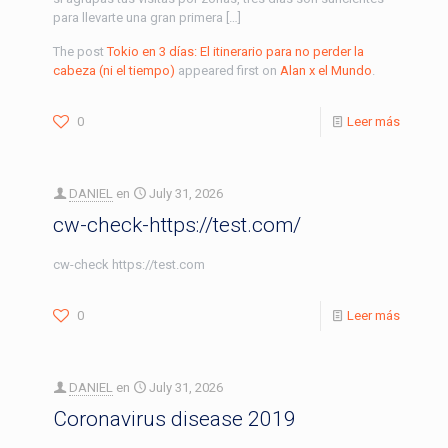
para llevarte una gran primera […]
The post
Tokio en 3 días: El itinerario para no perder la
cabeza (ni el tiempo)
appeared first on
Alan x el Mundo
.
0
Leer más
DANIEL
en
July 31, 2026
cw-check-https://test.com/
cw-check https://test.com
0
Leer más
DANIEL
en
July 31, 2026
Coronavirus disease 2019