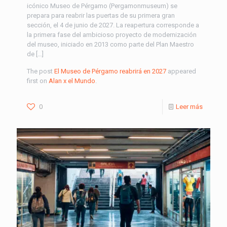
icónico Museo de Pérgamo (Pergamonmuseum) se
prepara para reabrir las puertas de su primera gran
sección, el 4 de junio de 2027. La reapertura corresponde a
la primera fase del ambicioso proyecto de modernización
del museo, iniciado en 2013 como parte del Plan Maestro
de […]
The post
El Museo de Pérgamo reabrirá en 2027
appeared
first on
Alan x el Mundo
.
0
Leer más