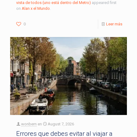
vista de todos (uno está dentro del Metro)
appeared first
on
Alan x el Mundo
.
0
Leer más
wonbern
en
August 7, 2026
Errores que debes evitar al viajar a