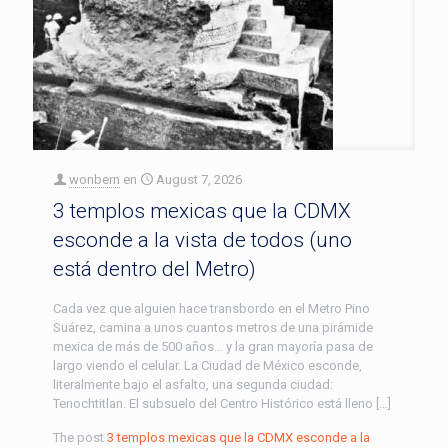
wonbern
en
August 7, 2026
3 templos mexicas que la CDMX
esconde a la vista de todos (uno
está dentro del Metro)
Cada vez que alguien hace transbordo en el Metro Pino
Suárez, camina a unos cuantos metros de una pirámide
mexica de más de 500 años… y la gran mayoría pasa de
largo viendo el celular. La Ciudad de México esconde,
literalmente bajo el asfalto, una segunda ciudad:
Tenochtitlan. El subsuelo del Centro Histórico está lleno […]
The post
3 templos mexicas que la CDMX esconde a la