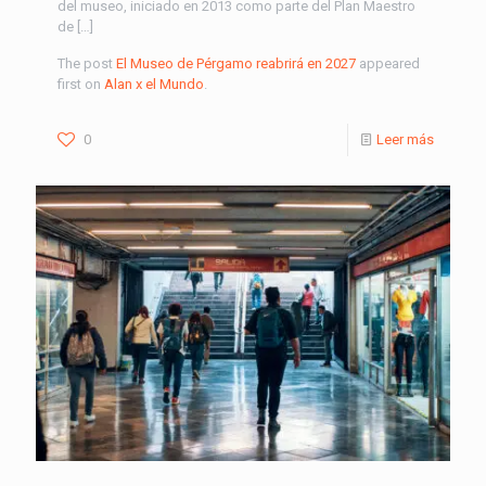
del museo, iniciado en 2013 como parte del Plan Maestro
de […]
The post
El Museo de Pérgamo reabrirá en 2027
appeared
first on
Alan x el Mundo
.
0
Leer más