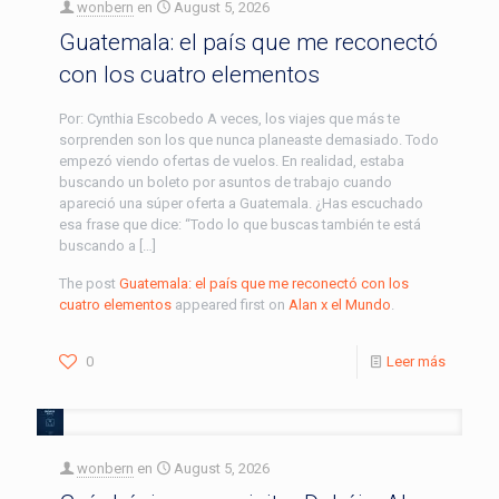
wonbern
en
August 5, 2026
Guatemala: el país que me reconectó
con los cuatro elementos
Por: Cynthia Escobedo A veces, los viajes que más te
sorprenden son los que nunca planeaste demasiado. Todo
empezó viendo ofertas de vuelos. En realidad, estaba
buscando un boleto por asuntos de trabajo cuando
apareció una súper oferta a Guatemala. ¿Has escuchado
esa frase que dice: “Todo lo que buscas también te está
buscando a […]
The post
Guatemala: el país que me reconectó con los
cuatro elementos
appeared first on
Alan x el Mundo
.
0
Leer más
wonbern
en
August 5, 2026