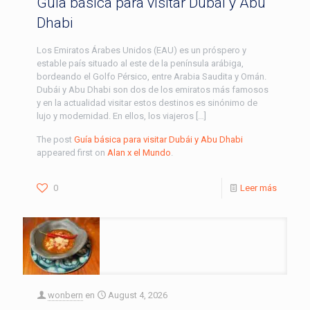
Guía básica para visitar Dubái y Abu
Dhabi
Los Emiratos Árabes Unidos (EAU) es un próspero y
estable país situado al este de la península arábiga,
bordeando el Golfo Pérsico, entre Arabia Saudita y Omán.
Dubái y Abu Dhabi son dos de los emiratos más famosos
y en la actualidad visitar estos destinos es sinónimo de
lujo y modernidad. En ellos, los viajeros […]
The post
Guía básica para visitar Dubái y Abu Dhabi
appeared first on
Alan x el Mundo
.
0
Leer más
wonbern
en
August 4, 2026