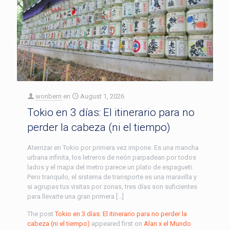
wonbern
en
August 1, 2026
Tokio en 3 días: El itinerario para no
perder la cabeza (ni el tiempo)
Aterrizar en Tokio por primera vez impone. Es una mancha
urbana infinita, los letreros de neón parpadean por todos
lados y el mapa del metro parece un plato de espagueti.
Pero tranquilo, el sistema de transporte es una maravilla y
si agrupas tus visitas por zonas, tres días son suficientes
para llevarte una gran primera […]
The post
Tokio en 3 días: El itinerario para no perder la
cabeza (ni el tiempo)
appeared first on
Alan x el Mundo
.