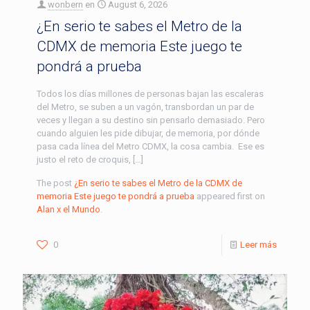
wonbern
en
August 6, 2026
¿En serio te sabes el Metro de la
CDMX de memoria Este juego te
pondrá a prueba
Todos los días millones de personas bajan las escaleras
del Metro, se suben a un vagón, transbordan un par de
veces y llegan a su destino sin pensarlo demasiado. Pero
cuando alguien les pide dibujar, de memoria, por dónde
pasa cada línea del Metro CDMX, la cosa cambia. Ese es
justo el reto de croquis, […]
The post
¿En serio te sabes el Metro de la CDMX de
memoria Este juego te pondrá a prueba
appeared first on
Alan x el Mundo
.
0
Leer más