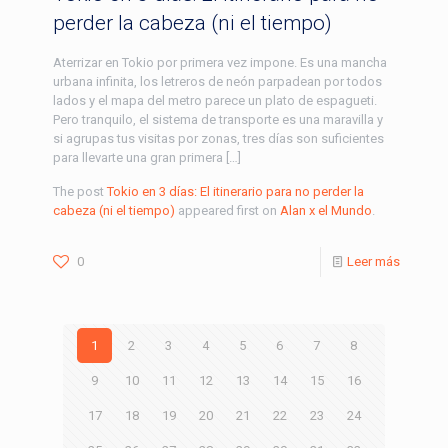
perder la cabeza (ni el tiempo)
Aterrizar en Tokio por primera vez impone. Es una mancha
urbana infinita, los letreros de neón parpadean por todos
lados y el mapa del metro parece un plato de espagueti.
Pero tranquilo, el sistema de transporte es una maravilla y
si agrupas tus visitas por zonas, tres días son suficientes
para llevarte una gran primera […]
The post
Tokio en 3 días: El itinerario para no perder la
cabeza (ni el tiempo)
appeared first on
Alan x el Mundo
.
0
Leer más
1
2
3
4
5
6
7
8
9
10
11
12
13
14
15
16
17
18
19
20
21
22
23
24