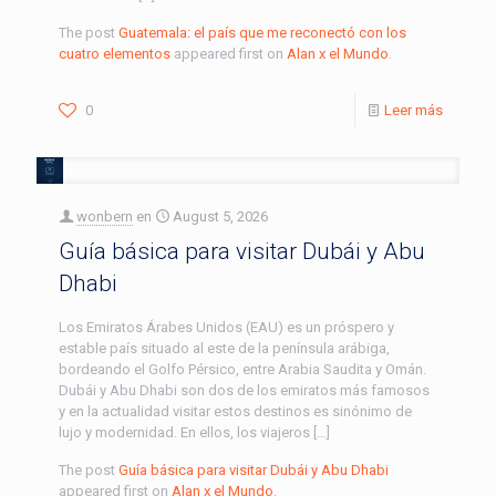
The post
Guatemala: el país que me reconectó con los
cuatro elementos
appeared first on
Alan x el Mundo
.
0
Leer más
wonbern
en
August 5, 2026
Guía básica para visitar Dubái y Abu
Dhabi
Los Emiratos Árabes Unidos (EAU) es un próspero y
estable país situado al este de la península arábiga,
bordeando el Golfo Pérsico, entre Arabia Saudita y Omán.
Dubái y Abu Dhabi son dos de los emiratos más famosos
y en la actualidad visitar estos destinos es sinónimo de
lujo y modernidad. En ellos, los viajeros […]
The post
Guía básica para visitar Dubái y Abu Dhabi
appeared first on
Alan x el Mundo
.