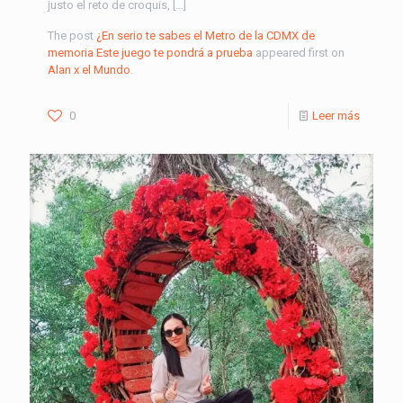
justo el reto de croquis, […]
The post
¿En serio te sabes el Metro de la CDMX de
memoria Este juego te pondrá a prueba
appeared first on
Alan x el Mundo
.
0
Leer más