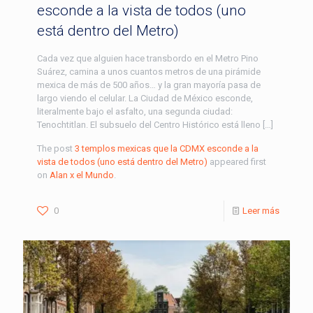
esconde a la vista de todos (uno
está dentro del Metro)
Cada vez que alguien hace transbordo en el Metro Pino
Suárez, camina a unos cuantos metros de una pirámide
mexica de más de 500 años… y la gran mayoría pasa de
largo viendo el celular. La Ciudad de México esconde,
literalmente bajo el asfalto, una segunda ciudad:
Tenochtitlan. El subsuelo del Centro Histórico está lleno […]
The post
3 templos mexicas que la CDMX esconde a la
vista de todos (uno está dentro del Metro)
appeared first
on
Alan x el Mundo
.
0
Leer más