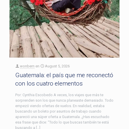
wonbern
en
August 5, 2026
Guatemala: el país que me reconectó
con los cuatro elementos
Por: Cynthia Escobedo A veces, los viajes que más te
sorprenden son los que nunca planeaste demasiado. Todo
empezó viendo ofertas de vuelos. En realidad, estaba
buscando un boleto por asuntos de trabajo cuando
apareció una súper oferta a Guatemala. ¿Has escuchado
esa frase que dice: “Todo lo que buscas también te está
buscando a […]