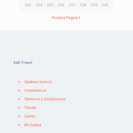
233
234
235
236
237
238
239
240
Próxima Página
Katt Travel
→
Quiénes Somos
→
Contáctanos
→
Términos y Condiciones
→
Tienda
→
Carrito
→
Mi Cuenta