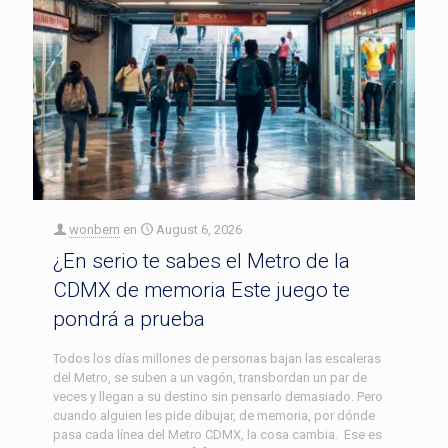
wonbern
en
August 6, 2026
¿En serio te sabes el Metro de la
CDMX de memoria Este juego te
pondrá a prueba
Todos los días millones de personas bajan las escaleras
del Metro, se suben a un vagón, transbordan un par de
veces y llegan a su destino sin pensarlo demasiado. Pero
cuando alguien les pide dibujar, de memoria, por dónde
pasa cada línea del Metro CDMX, la cosa cambia. Ese es