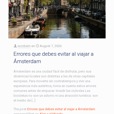
wonbern
en
August 7, 2026
Errores que debes evitar al viajar a
Ámsterdam
Ámsterdam es una ciudad fácil de disfrutar, pero sus
dinámicas locales son distintas a las de otras capitales
europeas. Para moverte sin contratiempos y vivir una
experiencia más auténtica, toma en cuenta estos errores
comunes antes de empacar. Invadir las ciclovías Las
bicicletas no son un adorno ni una atracción turística: son
el medio de […]
The post
Errores que debes evitar al viajar a Ámsterdam
appeared first on
Alan x el Mundo
.