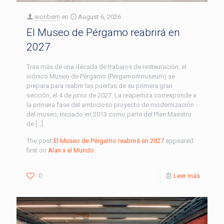
wonbern
en
August 6, 2026
El Museo de Pérgamo reabrirá en
2027
Tras más de una década de trabajos de restauración, el
icónico Museo de Pérgamo (Pergamonmuseum) se
prepara para reabrir las puertas de su primera gran
sección, el 4 de junio de 2027. La reapertura corresponde a
la primera fase del ambicioso proyecto de modernización
del museo, iniciado en 2013 como parte del Plan Maestro
de […]
The post
El Museo de Pérgamo reabrirá en 2027
appeared
first on
Alan x el Mundo
.
0
Leer más