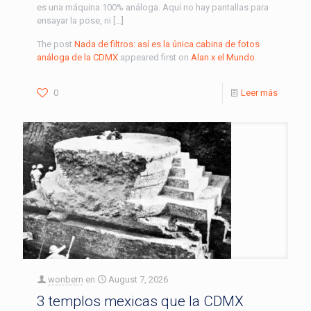
es una máquina 100% análoga. Aquí no hay pantallas para
ensayar la pose, ni […]
The post
Nada de filtros: así es la única cabina de fotos
análoga de la CDMX
appeared first on
Alan x el Mundo
.
0
Leer más
wonbern
en
August 7, 2026
3 templos mexicas que la CDMX