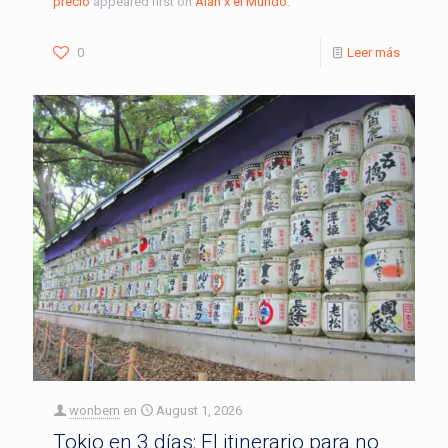
precio
appeared first on
Alan x el Mundo
.
0
Leer más
wonbern
en
August 1, 2026
Tokio en 3 días: El itinerario para no