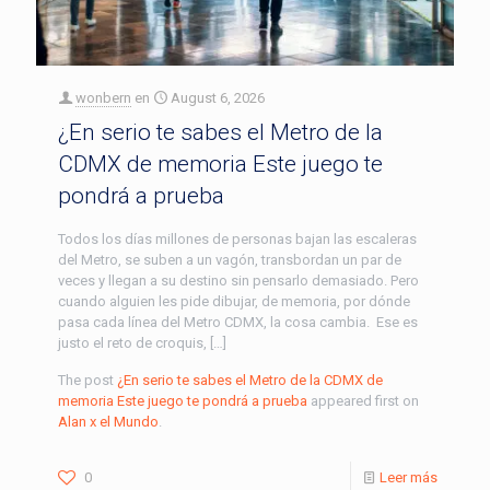
wonbern
en
August 6, 2026
¿En serio te sabes el Metro de la
CDMX de memoria Este juego te
pondrá a prueba
Todos los días millones de personas bajan las escaleras
del Metro, se suben a un vagón, transbordan un par de
veces y llegan a su destino sin pensarlo demasiado. Pero
cuando alguien les pide dibujar, de memoria, por dónde
pasa cada línea del Metro CDMX, la cosa cambia. Ese es
justo el reto de croquis, […]
The post
¿En serio te sabes el Metro de la CDMX de
memoria Este juego te pondrá a prueba
appeared first on
Alan x el Mundo
.
0
Leer más