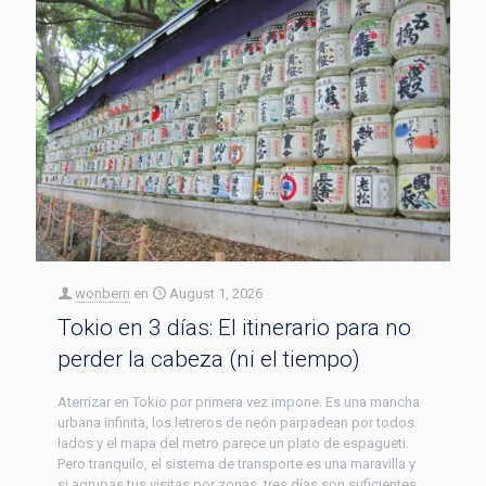
wonbern
en
August 1, 2026
Tokio en 3 días: El itinerario para no
perder la cabeza (ni el tiempo)
Aterrizar en Tokio por primera vez impone. Es una mancha
urbana infinita, los letreros de neón parpadean por todos
lados y el mapa del metro parece un plato de espagueti.
Pero tranquilo, el sistema de transporte es una maravilla y
si agrupas tus visitas por zonas, tres días son suficientes