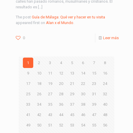
calles han pasado romanos, musulmanes y cristianos. El
resultado es […]
The post
Guía de Málaga: Qué ver y hacer en tu visita
appeared first on
Alan x el Mundo
.
0
Leer más
1
2
3
4
5
6
7
8
9
10
11
12
13
14
15
16
17
18
19
20
21
22
23
24
25
26
27
28
29
30
31
32
33
34
35
36
37
38
39
40
41
42
43
44
45
46
47
48
49
50
51
52
53
54
55
56