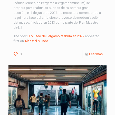
icónico Museo de Pérgamo (Pergamonmuseum) se
prepara para reabrir las puertas de su primera gran
sección, el 4 de junio de 2027. La reapertura corresponde a
la primera fase del ambicioso proyecto de modernización
del museo, iniciado en 2013 como parte del Plan Maestro
de […]
The post
El Museo de Pérgamo reabrirá en 2027
appeared
first on
Alan x el Mundo
.
0
Leer más