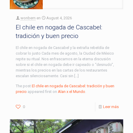
wonbern
en
August 4, 2026
El chile en nogada de Cascabel:
tradición y buen precio
El chile en nogada de Cascabel y la extraña rebeldía de
cobrar lo justo Cada mes de agosto, la Ciudad de México
repite su ritual. Nos enfrascamos en la eterna discusión
sobre si el chile en nogada debe ir capeado o “desnudo”,
mientras los precios en las cartas de los restaurantes
escalan silenciosamente. Casi sin […]
The post
El chile en nogada de Cascabel: tradición y buen
precio
appeared first on
Alan x el Mundo
.
0
Leer más