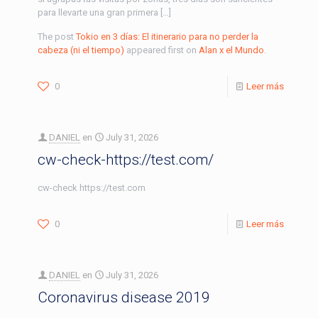
para llevarte una gran primera […]
The post
Tokio en 3 días: El itinerario para no perder la
cabeza (ni el tiempo)
appeared first on
Alan x el Mundo
.
0
Leer más
DANIEL
en
July 31, 2026
cw-check-https://test.com/
cw-check https://test.com
0
Leer más
DANIEL
en
July 31, 2026
Coronavirus disease 2019