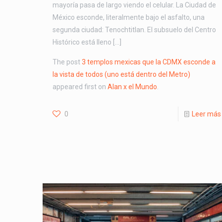
mayoría pasa de largo viendo el celular. La Ciudad de
México esconde, literalmente bajo el asfalto, una
segunda ciudad: Tenochtitlan. El subsuelo del Centro
Histórico está lleno […]
The post
3 templos mexicas que la CDMX esconde a
la vista de todos (uno está dentro del Metro)
appeared first on
Alan x el Mundo
.
0
Leer más