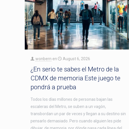
wonbern
en
August 6, 2026
¿En serio te sabes el Metro de la
CDMX de memoria Este juego te
pondrá a prueba
Todos los días millones de personas bajan las
escaleras del Metro, se suben a un vagón,
transbordan un par de veces y llegan a su destino sin
pensarlo demasiado. Pero cuando alguien les pide
dibujar, de memoria, por dónde pasa cada línea del