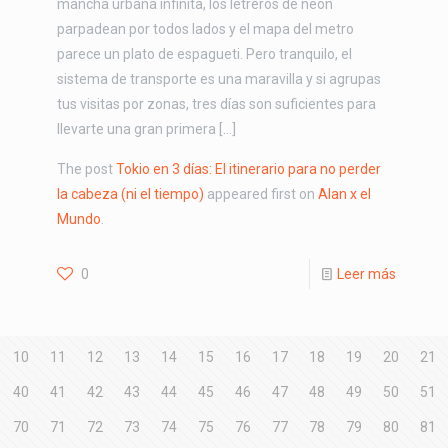
mancha urbana infinita, los letreros de neón
parpadean por todos lados y el mapa del metro
parece un plato de espagueti. Pero tranquilo, el
sistema de transporte es una maravilla y si agrupas
tus visitas por zonas, tres días son suficientes para
llevarte una gran primera […]
The post
Tokio en 3 días: El itinerario para no perder
la cabeza (ni el tiempo)
appeared first on
Alan x el
Mundo
.
0
Leer más
10
11
12
13
14
15
16
17
18
19
20
21
40
41
42
43
44
45
46
47
48
49
50
51
70
71
72
73
74
75
76
77
78
79
80
81