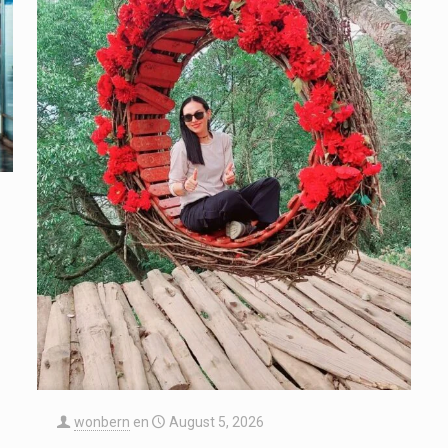
wonbern
en
August 5, 2026