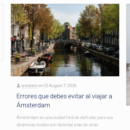
wonbern
en
August 7, 2026
Errores que debes evitar al viajar a
Ámsterdam
Ámsterdam es una ciudad fácil de disfrutar, pero sus
dinámicas locales son distintas a las de otras