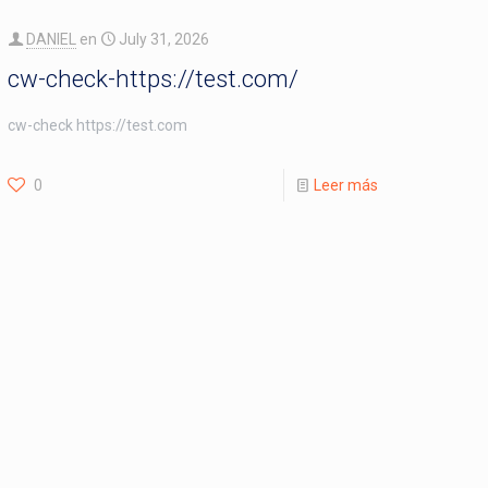
DANIEL
en
July 31, 2026
cw-check-https://test.com/
cw-check https://test.com
0
Leer más