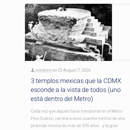
wonbern
en
August 7, 2026
3 templos mexicas que la CDMX
esconde a la vista de todos (uno
está dentro del Metro)
Cada vez que alguien hace transbordo en el Metro
Pino Suárez, camina a unos cuantos metros de una
pirámide mexica de más de 500 años… y la gran