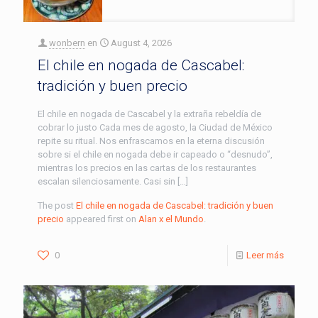
wonbern
en
August 4, 2026
El chile en nogada de Cascabel:
tradición y buen precio
El chile en nogada de Cascabel y la extraña rebeldía de
cobrar lo justo Cada mes de agosto, la Ciudad de México
repite su ritual. Nos enfrascamos en la eterna discusión
sobre si el chile en nogada debe ir capeado o “desnudo”,
mientras los precios en las cartas de los restaurantes
escalan silenciosamente. Casi sin […]
The post
El chile en nogada de Cascabel: tradición y buen
precio
appeared first on
Alan x el Mundo
.
0
Leer más