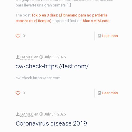
para llevarte una gran primera […]
The post
Tokio en 3 días: El itinerario para no perder la
cabeza (ni el tiempo)
appeared first on
Alan x el Mundo
.
0
Leer más
DANIEL
en
July 31, 2026
cw-check-https://test.com/
cw-check https://test.com
0
Leer más
DANIEL
en
July 31, 2026
Coronavirus disease 2019