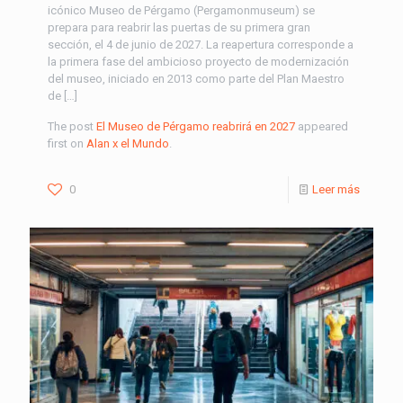
icónico Museo de Pérgamo (Pergamonmuseum) se
prepara para reabrir las puertas de su primera gran
sección, el 4 de junio de 2027. La reapertura corresponde a
la primera fase del ambicioso proyecto de modernización
del museo, iniciado en 2013 como parte del Plan Maestro
de […]
The post
El Museo de Pérgamo reabrirá en 2027
appeared
first on
Alan x el Mundo
.
0
Leer más