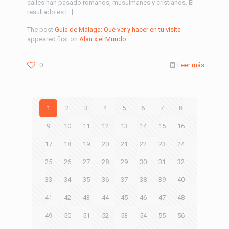
calles han pasado romanos, musulmanes y cristianos. El
resultado es […]
The post
Guía de Málaga: Qué ver y hacer en tu visita
appeared first on
Alan x el Mundo
.
0
Leer más
1
2
3
4
5
6
7
8
9
10
11
12
13
14
15
16
17
18
19
20
21
22
23
24
25
26
27
28
29
30
31
32
33
34
35
36
37
38
39
40
41
42
43
44
45
46
47
48
49
50
51
52
53
54
55
56