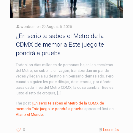
wonbern
en
August 6, 2026
¿En serio te sabes el Metro de la
CDMX de memoria Este juego te
pondrá a prueba
Todos los días millones de personas bajan las escaleras
del Metro, se suben a un vagón, transbordan un par de
veces y llegan a su destino sin pensarlo demasiado. Pero
cuando alguien les pide dibujar, de memoria, por dónde
pasa cada línea del Metro CDMX, la cosa cambia. Ese es
justo el reto de croquis, […]
The post
¿En serio te sabes el Metro de la CDMX de
memoria Este juego te pondrá a prueba
appeared first on
Alan x el Mundo
.
0
Leer más