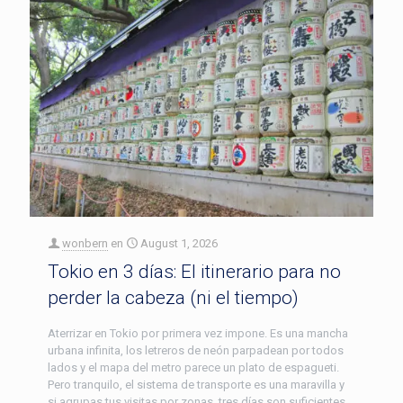
wonbern
en
August 1, 2026
Tokio en 3 días: El itinerario para no
perder la cabeza (ni el tiempo)
Aterrizar en Tokio por primera vez impone. Es una mancha
urbana infinita, los letreros de neón parpadean por todos
lados y el mapa del metro parece un plato de espagueti.
Pero tranquilo, el sistema de transporte es una maravilla y
si agrupas tus visitas por zonas, tres días son suficientes