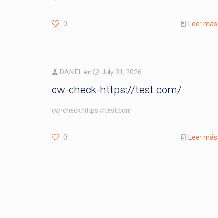
0
Leer más
DANIEL
en
July 31, 2026
cw-check-https://test.com/
cw-check https://test.com
0
Leer más