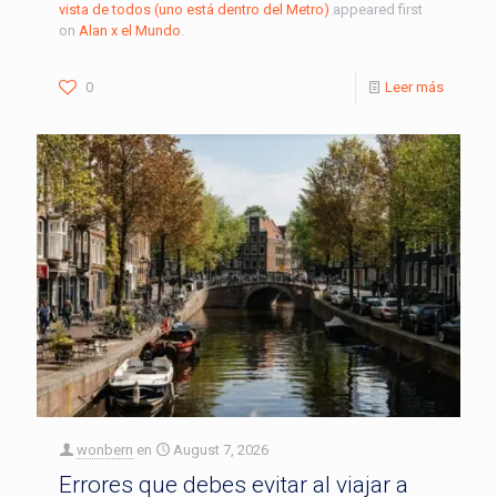
vista de todos (uno está dentro del Metro)
appeared first
on
Alan x el Mundo
.
0
Leer más
wonbern
en
August 7, 2026
Errores que debes evitar al viajar a