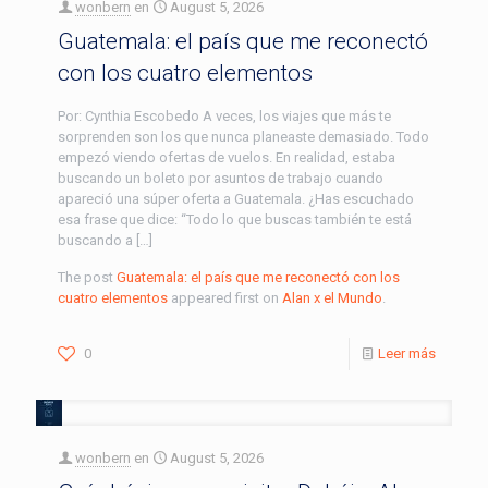
wonbern
en
August 5, 2026
Guatemala: el país que me reconectó
con los cuatro elementos
Por: Cynthia Escobedo A veces, los viajes que más te
sorprenden son los que nunca planeaste demasiado. Todo
empezó viendo ofertas de vuelos. En realidad, estaba
buscando un boleto por asuntos de trabajo cuando
apareció una súper oferta a Guatemala. ¿Has escuchado
esa frase que dice: “Todo lo que buscas también te está
buscando a […]
The post
Guatemala: el país que me reconectó con los
cuatro elementos
appeared first on
Alan x el Mundo
.
0
Leer más
wonbern
en
August 5, 2026