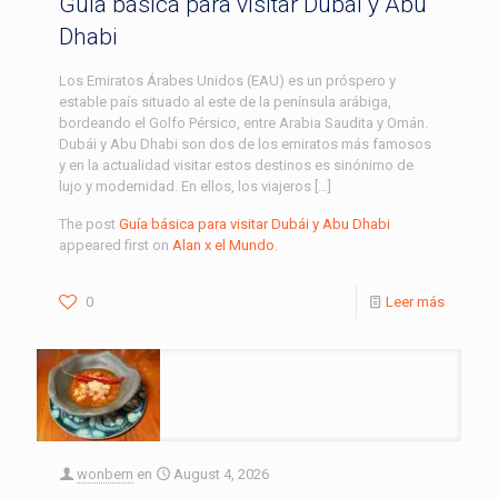
Guía básica para visitar Dubái y Abu
Dhabi
Los Emiratos Árabes Unidos (EAU) es un próspero y
estable país situado al este de la península arábiga,
bordeando el Golfo Pérsico, entre Arabia Saudita y Omán.
Dubái y Abu Dhabi son dos de los emiratos más famosos
y en la actualidad visitar estos destinos es sinónimo de
lujo y modernidad. En ellos, los viajeros […]
The post
Guía básica para visitar Dubái y Abu Dhabi
appeared first on
Alan x el Mundo
.
0
Leer más
wonbern
en
August 4, 2026