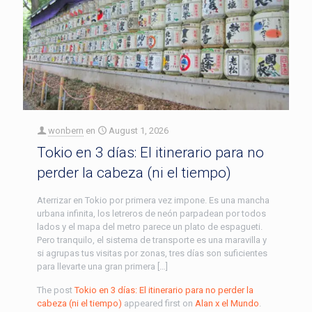
wonbern
en
August 1, 2026
Tokio en 3 días: El itinerario para no
perder la cabeza (ni el tiempo)
Aterrizar en Tokio por primera vez impone. Es una mancha
urbana infinita, los letreros de neón parpadean por todos
lados y el mapa del metro parece un plato de espagueti.
Pero tranquilo, el sistema de transporte es una maravilla y
si agrupas tus visitas por zonas, tres días son suficientes
para llevarte una gran primera […]
The post
Tokio en 3 días: El itinerario para no perder la
cabeza (ni el tiempo)
appeared first on
Alan x el Mundo
.