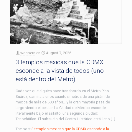
wonbern
en
August 7, 2026
3 templos mexicas que la CDMX
esconde a la vista de todos (uno
está dentro del Metro)
Cada vez que alguien hace transbordo en el Metro Pino
Suárez, camina a unos cuantos metros de una pirámide
mexica de más de 500 años… y la gran mayoría pasa de
largo viendo el celular. La Ciudad de México esconde,
literalmente bajo el asfalto, una segunda ciudad:
Tenochtitlan. El subsuelo del Centro Histórico está lleno […]
The post
3 templos mexicas que la CDMX esconde a la