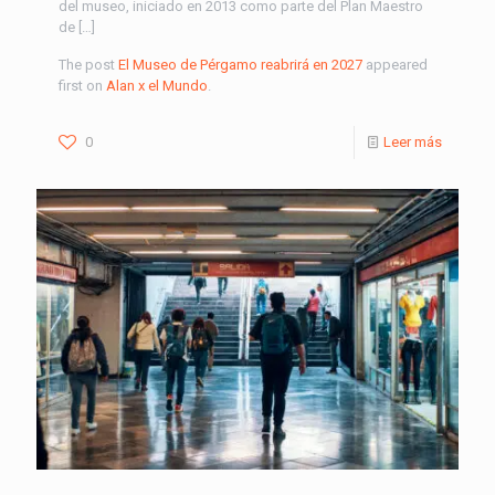
del museo, iniciado en 2013 como parte del Plan Maestro
de […]
The post
El Museo de Pérgamo reabrirá en 2027
appeared
first on
Alan x el Mundo
.
0
Leer más