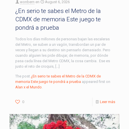
wonbern
en
August 6, 2026
¿En serio te sabes el Metro de la
CDMX de memoria Este juego te
pondrá a prueba
Todos los días millones de personas bajan las escaleras
del Metro, se suben a un vagón, transbordan un par de
veces y llegan a su destino sin pensarlo demasiado. Pero
cuando alguien les pide dibujar, de memoria, por dónde
pasa cada línea del Metro CDMX, la cosa cambia. Ese es
justo el reto de croquis, […]
The post
¿En serio te sabes el Metro de la CDMX de
memoria Este juego te pondrá a prueba
appeared first on
Alan x el Mundo
.
0
Leer más