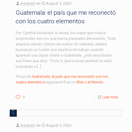
wonbern
en
August 5, 2026
Guatemala: el país que me reconectó
con los cuatro elementos
Por: Cynthia Escobedo A veces, los viajes que más te
sorprenden son los que nunca planeaste demasiado. Todo
empezó viendo ofertas de vuelos. En realidad, estaba
buscando un boleto por asuntos de trabajo cuando
apareció una súper oferta a Guatemala. ¿Has escuchado
esa frase que dice: “Todo lo que buscas también te está
buscando a […]
The post
Guatemala: el país que me reconectó con los
cuatro elementos
appeared first on
Alan x el Mundo
.
0
Leer más
wonbern
en
August 5, 2026