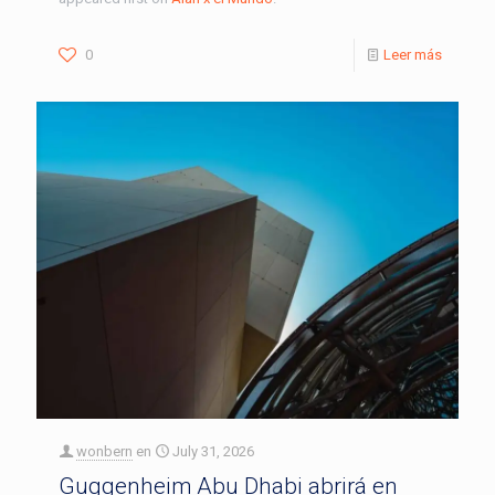
0
Leer más
wonbern
en
July 31, 2026
Guggenheim Abu Dhabi abrirá en