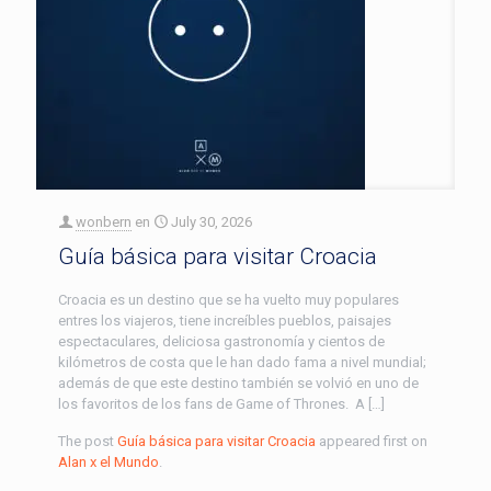
wonbern
en
July 30, 2026
Guía básica para visitar Croacia
Croacia es un destino que se ha vuelto muy populares
entres los viajeros, tiene increíbles pueblos, paisajes
espectaculares, deliciosa gastronomía y cientos de
kilómetros de costa que le han dado fama a nivel mundial;
además de que este destino también se volvió en uno de
los favoritos de los fans de Game of Thrones. A […]
The post
Guía básica para visitar Croacia
appeared first on
Alan x el Mundo
.