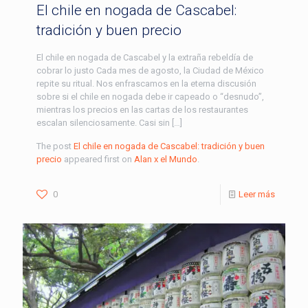
El chile en nogada de Cascabel:
tradición y buen precio
El chile en nogada de Cascabel y la extraña rebeldía de
cobrar lo justo Cada mes de agosto, la Ciudad de México
repite su ritual. Nos enfrascamos en la eterna discusión
sobre si el chile en nogada debe ir capeado o “desnudo”,
mientras los precios en las cartas de los restaurantes
escalan silenciosamente. Casi sin […]
The post
El chile en nogada de Cascabel: tradición y buen
precio
appeared first on
Alan x el Mundo
.
0
Leer más