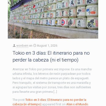
wonbern
en
August 1, 2026
Tokio en 3 días: El itinerario para no
perder la cabeza (ni el tiempo)
Aterrizar en Tokio por primera vez impone. Es una mancha
urbana infinita, los letreros de neón parpadean por todos
lados y el mapa del metro parece un plato de espagueti.
Pero tranquilo, el sistema de transporte es una maravilla y
si agrupas tus visitas por zonas, tres días son suficientes
para llevarte una gran primera […]
The post
Tokio en 3 días: El itinerario para no perder la
cabeza (ni el tiempo)
appeared first on
Alan x el Mundo
.