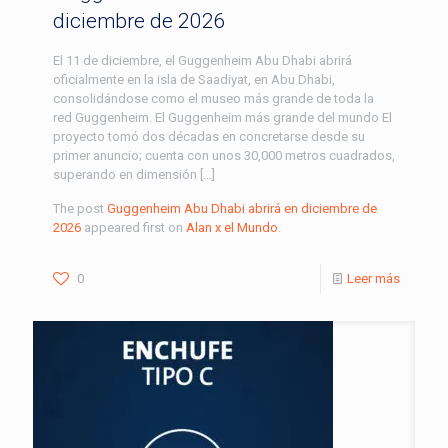
diciembre de 2026
El 11 de diciembre, el Guggenheim Abu Dhabi abrirá
oficialmente en la isla de Saadiyat, en Abu Dhabi,
consolidándose como el museo más grande de toda la
red Guggenheim. El Guggenheim más grande del mundo El
proyecto tomó dos décadas en concretarse desde su
primer anuncio; cuenta con unos 30,000 metros cuadrados,
superando en dimensión […]
The post
Guggenheim Abu Dhabi abrirá en diciembre de
2026
appeared first on
Alan x el Mundo
.
0
Leer más