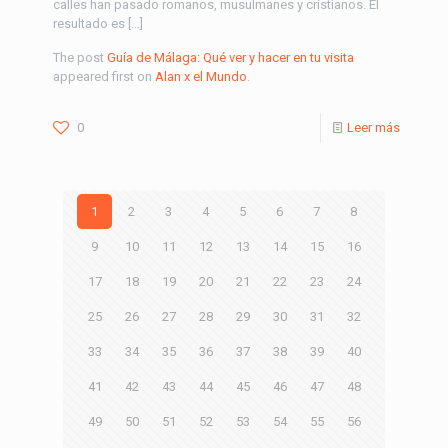
calles han pasado romanos, musulmanes y cristianos. El
resultado es […]
The post
Guía de Málaga: Qué ver y hacer en tu visita
appeared first on
Alan x el Mundo
.
0
Leer más
1
2
3
4
5
6
7
8
9
10
11
12
13
14
15
16
17
18
19
20
21
22
23
24
25
26
27
28
29
30
31
32
33
34
35
36
37
38
39
40
41
42
43
44
45
46
47
48
49
50
51
52
53
54
55
56