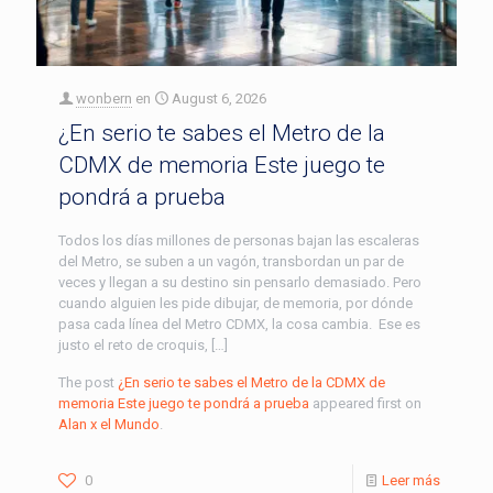
wonbern
en
August 6, 2026
¿En serio te sabes el Metro de la
CDMX de memoria Este juego te
pondrá a prueba
Todos los días millones de personas bajan las escaleras
del Metro, se suben a un vagón, transbordan un par de
veces y llegan a su destino sin pensarlo demasiado. Pero
cuando alguien les pide dibujar, de memoria, por dónde
pasa cada línea del Metro CDMX, la cosa cambia. Ese es
justo el reto de croquis, […]
The post
¿En serio te sabes el Metro de la CDMX de
memoria Este juego te pondrá a prueba
appeared first on
Alan x el Mundo
.
0
Leer más