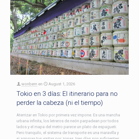
wonbern
en
August 1, 2026
Tokio en 3 días: El itinerario para no
perder la cabeza (ni el tiempo)
Aterrizar en Tokio por primera vez impone. Es una mancha
urbana infinita, los letreros de neón parpadean por todos
lados y el mapa del metro parece un plato de espagueti.
Pero tranquilo, el sistema de transporte es una maravilla y
si agrupas tus visitas por zonas, tres días son suficientes