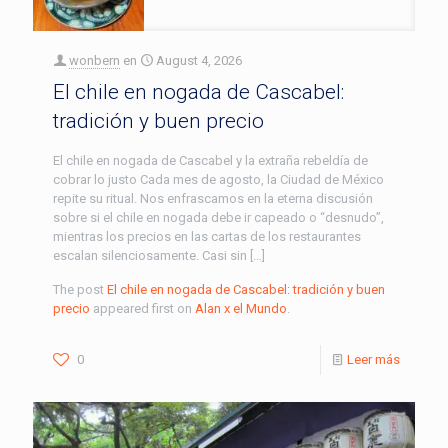
wonbern
en
August 4, 2026
El chile en nogada de Cascabel:
tradición y buen precio
El chile en nogada de Cascabel y la extraña rebeldía de
cobrar lo justo Cada mes de agosto, la Ciudad de México
repite su ritual. Nos enfrascamos en la eterna discusión
sobre si el chile en nogada debe ir capeado o “desnudo”,
mientras los precios en las cartas de los restaurantes
escalan silenciosamente. Casi sin […]
The post
El chile en nogada de Cascabel: tradición y buen
precio
appeared first on
Alan x el Mundo
.
0
Leer más