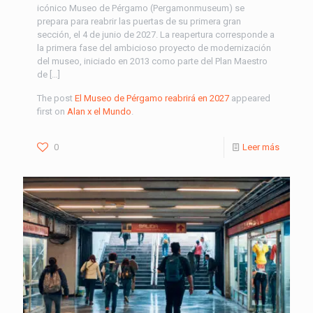
icónico Museo de Pérgamo (Pergamonmuseum) se
prepara para reabrir las puertas de su primera gran
sección, el 4 de junio de 2027. La reapertura corresponde a
la primera fase del ambicioso proyecto de modernización
del museo, iniciado en 2013 como parte del Plan Maestro
de […]
The post
El Museo de Pérgamo reabrirá en 2027
appeared
first on
Alan x el Mundo
.
0
Leer más