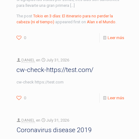
para llevarte una gran primera […]
The post
Tokio en 3 días: El itinerario para no perder la
cabeza (ni el tiempo)
appeared first on
Alan x el Mundo
.
0
Leer más
DANIEL
en
July 31, 2026
cw-check-https://test.com/
cw-check https://test.com
0
Leer más
DANIEL
en
July 31, 2026
Coronavirus disease 2019