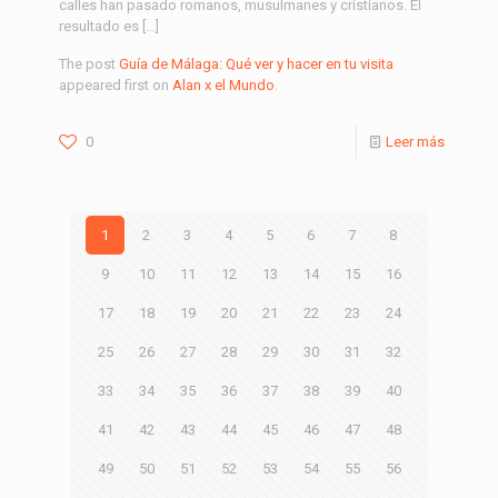
calles han pasado romanos, musulmanes y cristianos. El
resultado es […]
The post
Guía de Málaga: Qué ver y hacer en tu visita
appeared first on
Alan x el Mundo
.
0
Leer más
1
2
3
4
5
6
7
8
9
10
11
12
13
14
15
16
17
18
19
20
21
22
23
24
25
26
27
28
29
30
31
32
33
34
35
36
37
38
39
40
41
42
43
44
45
46
47
48
49
50
51
52
53
54
55
56