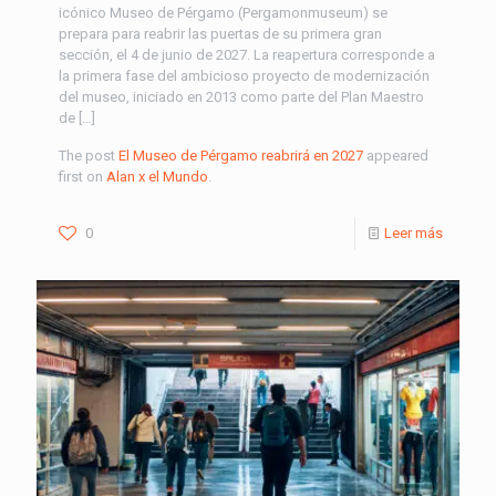
icónico Museo de Pérgamo (Pergamonmuseum) se
prepara para reabrir las puertas de su primera gran
sección, el 4 de junio de 2027. La reapertura corresponde a
la primera fase del ambicioso proyecto de modernización
del museo, iniciado en 2013 como parte del Plan Maestro
de […]
The post
El Museo de Pérgamo reabrirá en 2027
appeared
first on
Alan x el Mundo
.
0
Leer más