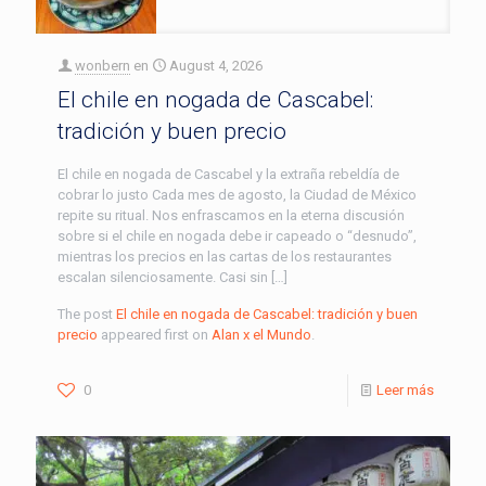
wonbern
en
August 4, 2026
El chile en nogada de Cascabel:
tradición y buen precio
El chile en nogada de Cascabel y la extraña rebeldía de
cobrar lo justo Cada mes de agosto, la Ciudad de México
repite su ritual. Nos enfrascamos en la eterna discusión
sobre si el chile en nogada debe ir capeado o “desnudo”,
mientras los precios en las cartas de los restaurantes
escalan silenciosamente. Casi sin […]
The post
El chile en nogada de Cascabel: tradición y buen
precio
appeared first on
Alan x el Mundo
.
0
Leer más