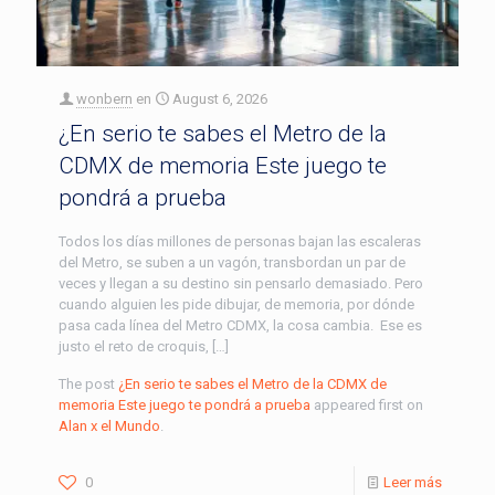
wonbern
en
August 6, 2026
¿En serio te sabes el Metro de la
CDMX de memoria Este juego te
pondrá a prueba
Todos los días millones de personas bajan las escaleras
del Metro, se suben a un vagón, transbordan un par de
veces y llegan a su destino sin pensarlo demasiado. Pero
cuando alguien les pide dibujar, de memoria, por dónde
pasa cada línea del Metro CDMX, la cosa cambia. Ese es
justo el reto de croquis, […]
The post
¿En serio te sabes el Metro de la CDMX de
memoria Este juego te pondrá a prueba
appeared first on
Alan x el Mundo
.
0
Leer más