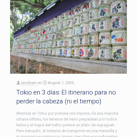
wonbern
en
August 1, 2026
Tokio en 3 días: El itinerario para no
perder la cabeza (ni el tiempo)
Aterrizar en Tokio por primera vez impone. Es una mancha
urbana infinita, los letreros de neón parpadean por todos
lados y el mapa del metro parece un plato de espagueti.
Pero tranquilo, el sistema de transporte es una maravilla y
si agrupas tus visitas por zonas, tres días son suficientes