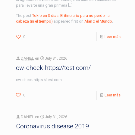
para llevarte una gran primera […]
The post
Tokio en 3 días: El itinerario para no perder la
cabeza (ni el tiempo)
appeared first on
Alan x el Mundo
.
0
Leer más
DANIEL
en
July 31, 2026
cw-check-https://test.com/
cw-check https://test.com
0
Leer más
DANIEL
en
July 31, 2026
Coronavirus disease 2019