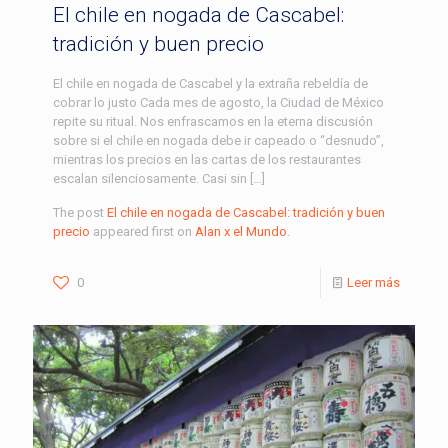
El chile en nogada de Cascabel:
tradición y buen precio
El chile en nogada de Cascabel y la extraña rebeldía de
cobrar lo justo Cada mes de agosto, la Ciudad de México
repite su ritual. Nos enfrascamos en la eterna discusión
sobre si el chile en nogada debe ir capeado o “desnudo”,
mientras los precios en las cartas de los restaurantes
escalan silenciosamente. Casi sin […]
The post
El chile en nogada de Cascabel: tradición y buen
precio
appeared first on
Alan x el Mundo
.
0
Leer más