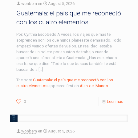
wonbern
en
August 5, 2026
Guatemala: el país que me reconectó
con los cuatro elementos
Por: Cynthia Escobedo A veces, los viajes que más te
sorprenden son los que nunca planeaste demasiado. Todo
empezó viendo ofertas de vuelos. En realidad, estaba
buscando un boleto por asuntos de trabajo cuando
apareció una súper oferta a Guatemala. ¿Has escuchado
esa frase que dice: “Todo lo que buscas también te está
buscando a […]
The post
Guatemala: el país que me reconectó con los
cuatro elementos
appeared first on
Alan x el Mundo
.
0
Leer más
wonbern
en
August 5, 2026