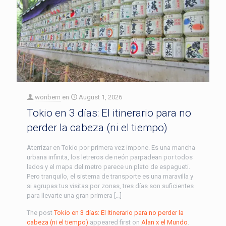
wonbern
en
August 1, 2026
Tokio en 3 días: El itinerario para no
perder la cabeza (ni el tiempo)
Aterrizar en Tokio por primera vez impone. Es una mancha
urbana infinita, los letreros de neón parpadean por todos
lados y el mapa del metro parece un plato de espagueti.
Pero tranquilo, el sistema de transporte es una maravilla y
si agrupas tus visitas por zonas, tres días son suficientes
para llevarte una gran primera […]
The post
Tokio en 3 días: El itinerario para no perder la
cabeza (ni el tiempo)
appeared first on
Alan x el Mundo
.