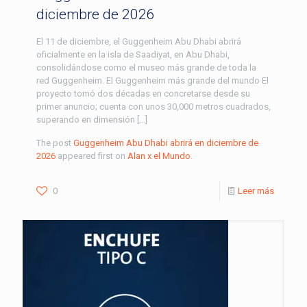
diciembre de 2026
El 11 de diciembre, el Guggenheim Abu Dhabi abrirá
oficialmente en la isla de Saadiyat, en Abu Dhabi,
consolidándose como el museo más grande de toda la
red Guggenheim. El Guggenheim más grande del mundo El
proyecto tomó dos décadas en concretarse desde su
primer anuncio; cuenta con unos 30,000 metros cuadrados,
superando en dimensión […]
The post
Guggenheim Abu Dhabi abrirá en diciembre de
2026
appeared first on
Alan x el Mundo
.
0
Leer más