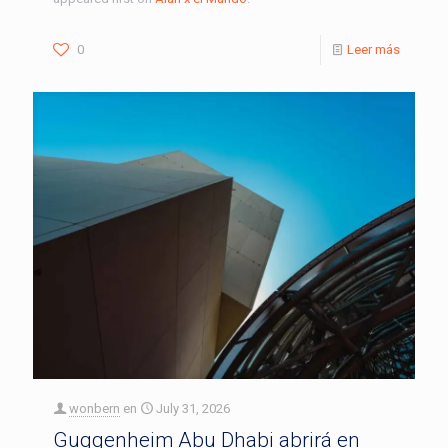
0
Leer más
wonbern
en
July 31, 2026
Guggenheim Abu Dhabi abrirá en