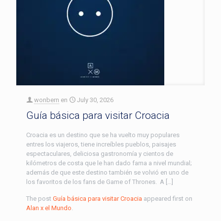
wonbern
en
July 30, 2026
Guía básica para visitar Croacia
Croacia es un destino que se ha vuelto muy populares
entres los viajeros, tiene increíbles pueblos, paisajes
espectaculares, deliciosa gastronomía y cientos de
kilómetros de costa que le han dado fama a nivel mundial;
además de que este destino también se volvió en uno de
los favoritos de los fans de Game of Thrones. A […]
The post
Guía básica para visitar Croacia
appeared first on
Alan x el Mundo
.