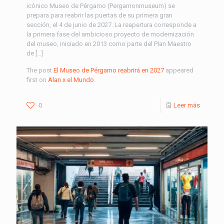
icónico Museo de Pérgamo (Pergamonmuseum) se
prepara para reabrir las puertas de su primera gran
sección, el 4 de junio de 2027. La reapertura corresponde a
la primera fase del ambicioso proyecto de modernización
del museo, iniciado en 2013 como parte del Plan Maestro
de […]
The post
El Museo de Pérgamo reabrirá en 2027
appeared
first on
Alan x el Mundo
.
0
Leer más