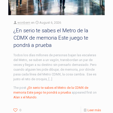
wonbern
en
August 6, 2026
¿En serio te sabes el Metro de la
CDMX de memoria Este juego te
pondrá a prueba
Todos los días millones de personas bajan las escaleras
del Metro, se suben a un vagón, transbordan un par de
veces y llegan a su destino sin pensarlo demasiado. Pero
cuando alguien les pide dibujar, de memoria, por dónde
pasa cada línea del Metro CDMX, la cosa cambia. Ese es
justo el reto de croquis, […]
The post
¿En serio te sabes el Metro de la CDMX de
memoria Este juego te pondrá a prueba
appeared first on
Alan x el Mundo
.
0
Leer más