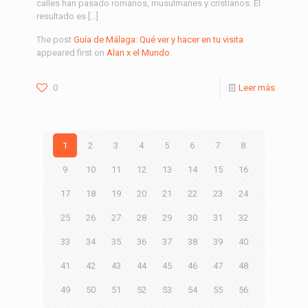
calles han pasado romanos, musulmanes y cristianos. El
resultado es […]
The post
Guía de Málaga: Qué ver y hacer en tu visita
appeared first on
Alan x el Mundo
.
0
Leer más
1
2
3
4
5
6
7
8
9
10
11
12
13
14
15
16
17
18
19
20
21
22
23
24
25
26
27
28
29
30
31
32
33
34
35
36
37
38
39
40
41
42
43
44
45
46
47
48
49
50
51
52
53
54
55
56