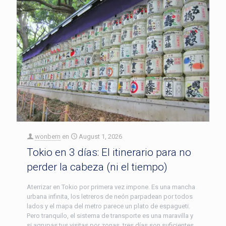
wonbern
en
August 1, 2026
Tokio en 3 días: El itinerario para no
perder la cabeza (ni el tiempo)
Aterrizar en Tokio por primera vez impone. Es una mancha
urbana infinita, los letreros de neón parpadean por todos
lados y el mapa del metro parece un plato de espagueti.
Pero tranquilo, el sistema de transporte es una maravilla y
si agrupas tus visitas por zonas, tres días son suficientes