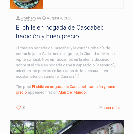
wonbern
en
August 4, 2026
El chile en nogada de Cascabel:
tradición y buen precio
El chile en nogada de Cascabel y la extraña rebeldía de
cobrar lo justo Cada mes de agosto, la Ciudad de México
repite su ritual. Nos enfrascamos en la eterna discusión
sobre si el chile en nogada debe ir capeado o “desnudo”,
mientras los precios en las cartas de los restaurantes
escalan silenciosamente. Casi sin […]
The post
El chile en nogada de Cascabel: tradición y buen
precio
appeared first on
Alan x el Mundo
.
0
Leer más