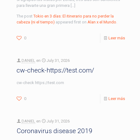
para llevarte una gran primera […]
The post
Tokio en 3 días: El itinerario para no perder la
cabeza (ni el tiempo)
appeared first on
Alan x el Mundo
.
0
Leer más
DANIEL
en
July 31, 2026
cw-check-https://test.com/
cw-check https://test.com
0
Leer más
DANIEL
en
July 31, 2026
Coronavirus disease 2019