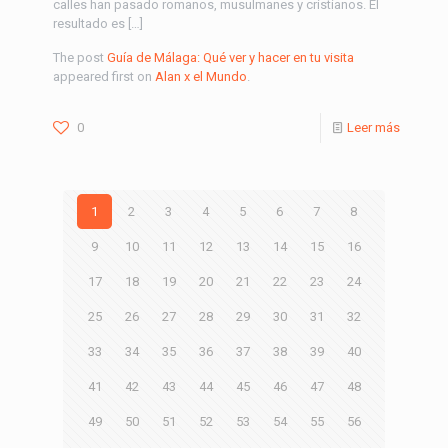
calles han pasado romanos, musulmanes y cristianos. El
resultado es […]
The post
Guía de Málaga: Qué ver y hacer en tu visita
appeared first on
Alan x el Mundo
.
0
Leer más
1
2
3
4
5
6
7
8
9
10
11
12
13
14
15
16
17
18
19
20
21
22
23
24
25
26
27
28
29
30
31
32
33
34
35
36
37
38
39
40
41
42
43
44
45
46
47
48
49
50
51
52
53
54
55
56