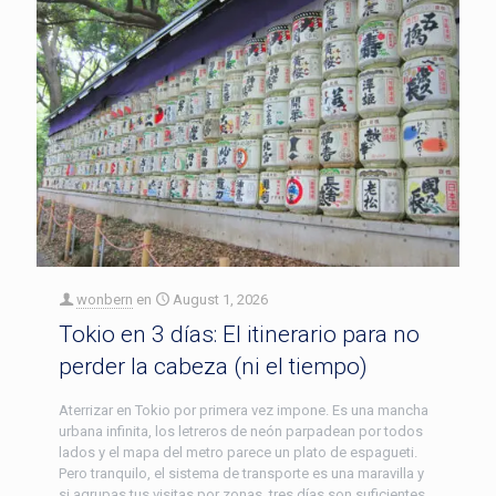
wonbern
en
August 1, 2026
Tokio en 3 días: El itinerario para no
perder la cabeza (ni el tiempo)
Aterrizar en Tokio por primera vez impone. Es una mancha
urbana infinita, los letreros de neón parpadean por todos
lados y el mapa del metro parece un plato de espagueti.
Pero tranquilo, el sistema de transporte es una maravilla y
si agrupas tus visitas por zonas, tres días son suficientes