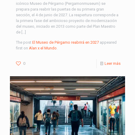
icónico Museo de Pérgamo (Pergamonmuseum) se
prepara para reabrir las puertas de su primera gran
sección, el 4 de junio de 2027. La reapertura corresponde a
la primera fase del ambicioso proyecto de modernización
del museo, iniciado en 2013 como parte del Plan Maestro
de […]
The post
El Museo de Pérgamo reabrirá en 2027
appeared
first on
Alan x el Mundo
.
0
Leer más