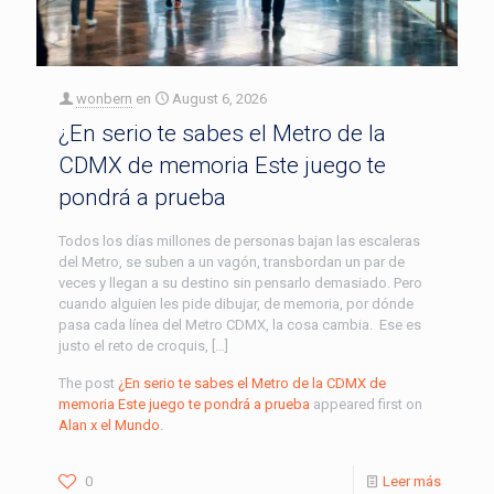
wonbern
en
August 6, 2026
¿En serio te sabes el Metro de la
CDMX de memoria Este juego te
pondrá a prueba
Todos los días millones de personas bajan las escaleras
del Metro, se suben a un vagón, transbordan un par de
veces y llegan a su destino sin pensarlo demasiado. Pero
cuando alguien les pide dibujar, de memoria, por dónde
pasa cada línea del Metro CDMX, la cosa cambia. Ese es
justo el reto de croquis, […]
The post
¿En serio te sabes el Metro de la CDMX de
memoria Este juego te pondrá a prueba
appeared first on
Alan x el Mundo
.
0
Leer más