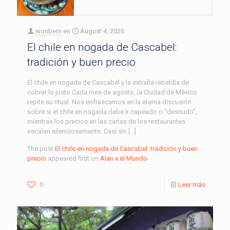
wonbern
en
August 4, 2026
El chile en nogada de Cascabel:
tradición y buen precio
El chile en nogada de Cascabel y la extraña rebeldía de
cobrar lo justo Cada mes de agosto, la Ciudad de México
repite su ritual. Nos enfrascamos en la eterna discusión
sobre si el chile en nogada debe ir capeado o “desnudo”,
mientras los precios en las cartas de los restaurantes
escalan silenciosamente. Casi sin […]
The post
El chile en nogada de Cascabel: tradición y buen
precio
appeared first on
Alan x el Mundo
.
0
Leer más