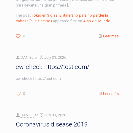
para llevarte una gran primera […]
The post
Tokio en 3 días: El itinerario para no perder la
cabeza (ni el tiempo)
appeared first on
Alan x el Mundo
.
0
Leer más
DANIEL
en
July 31, 2026
cw-check-https://test.com/
cw-check https://test.com
0
Leer más
DANIEL
en
July 31, 2026
Coronavirus disease 2019