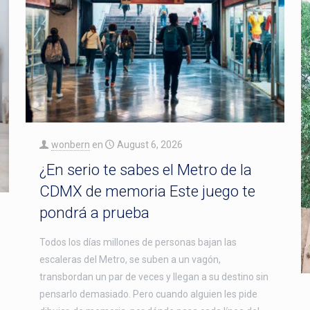
wonbern
en
August 6, 2026
¿En serio te sabes el Metro de la
CDMX de memoria Este juego te
pondrá a prueba
Todos los días millones de personas bajan las
escaleras del Metro, se suben a un vagón,
transbordan un par de veces y llegan a su destino sin
pensarlo demasiado. Pero cuando alguien les pide