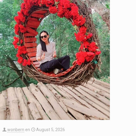
wonbern
en
August 5, 2026