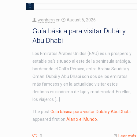
wonbern
en
August 5, 2026
Guía básica para visitar Dubái y
Abu Dhabi
Los Emiratos Árabes Unidos (EAU) es un próspero y
estable país situado al este de la península arábiga,
bordeando el Golfo Pérsico, entre Arabia Saudita y
Omán. Dubái y Abu Dhabi son dos de los emiratos
más famosos y en la actualidad visitar estos
destinos es sinónimo de lujo y modernidad. En ellos,
los viajeros […]
The post
Guía básica para visitar Dubái y Abu Dhabi
appeared first on
Alan x el Mundo
.
0
Leer más