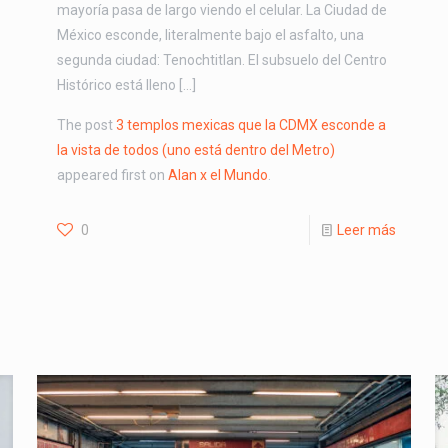
mayoría pasa de largo viendo el celular. La Ciudad de
México esconde, literalmente bajo el asfalto, una
segunda ciudad: Tenochtitlan. El subsuelo del Centro
Histórico está lleno […]
The post
3 templos mexicas que la CDMX esconde a
la vista de todos (uno está dentro del Metro)
appeared first on
Alan x el Mundo
.
0
Leer más