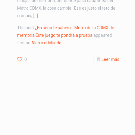
dibujar, de memoria, por dónde pasa cada línea del
Metro CDMX, la cosa cambia. Ese es justo el reto de
croquis, […]
The post
¿En serio te sabes el Metro de la CDMX de
memoria Este juego te pondrá a prueba
appeared
first on
Alan x el Mundo
.
0
Leer más