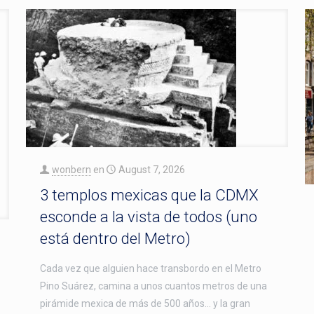
wonbern
en
August 7, 2026
3 templos mexicas que la CDMX
esconde a la vista de todos (uno
está dentro del Metro)
Cada vez que alguien hace transbordo en el Metro
Pino Suárez, camina a unos cuantos metros de una
pirámide mexica de más de 500 años… y la gran