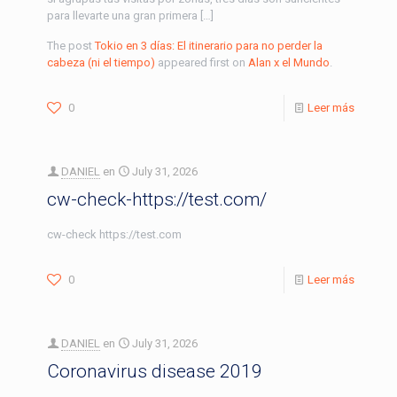
para llevarte una gran primera […]
The post
Tokio en 3 días: El itinerario para no perder la
cabeza (ni el tiempo)
appeared first on
Alan x el Mundo
.
0
Leer más
DANIEL
en
July 31, 2026
cw-check-https://test.com/
cw-check https://test.com
0
Leer más
DANIEL
en
July 31, 2026
Coronavirus disease 2019