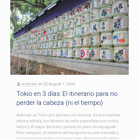
wonbern
en
August 1, 2026
Tokio en 3 días: El itinerario para no
perder la cabeza (ni el tiempo)
Aterrizar en Tokio por primera vez impone. Es una mancha
urbana infinita, los letreros de neón parpadean por todos
lados y el mapa del metro parece un plato de espagueti.
Pero tranquilo, el sistema de transporte es una maravilla y
si agrupas tus visitas por zonas, tres días son suficientes