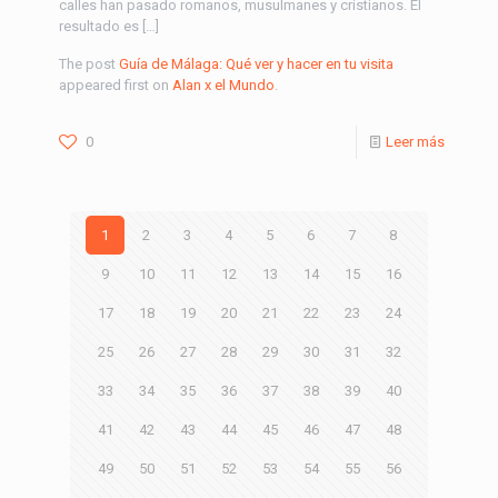
calles han pasado romanos, musulmanes y cristianos. El
resultado es […]
The post
Guía de Málaga: Qué ver y hacer en tu visita
appeared first on
Alan x el Mundo
.
0
Leer más
1
2
3
4
5
6
7
8
9
10
11
12
13
14
15
16
17
18
19
20
21
22
23
24
25
26
27
28
29
30
31
32
33
34
35
36
37
38
39
40
41
42
43
44
45
46
47
48
49
50
51
52
53
54
55
56