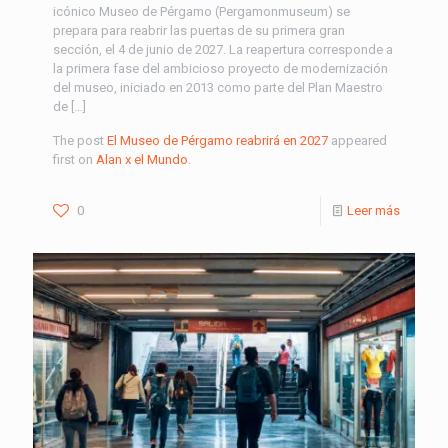
icónico Museo de Pérgamo (Pergamonmuseum) se
prepara para reabrir las puertas de su primera gran
sección, el 4 de junio de 2027. La reapertura corresponde a
la primera fase del ambicioso proyecto de modernización
del museo, iniciado en 2013 como parte del Plan Maestro
de […]
The post
El Museo de Pérgamo reabrirá en 2027
appeared
first on
Alan x el Mundo
.
0
Leer más