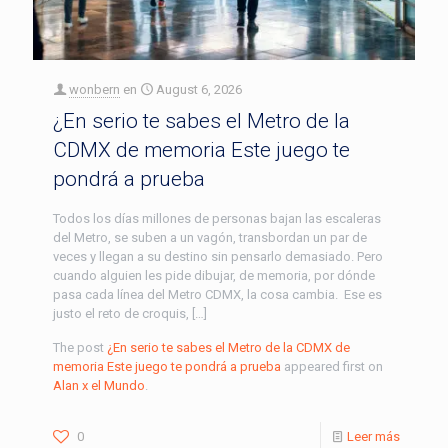
wonbern
en
August 6, 2026
¿En serio te sabes el Metro de la
CDMX de memoria Este juego te
pondrá a prueba
Todos los días millones de personas bajan las escaleras
del Metro, se suben a un vagón, transbordan un par de
veces y llegan a su destino sin pensarlo demasiado. Pero
cuando alguien les pide dibujar, de memoria, por dónde
pasa cada línea del Metro CDMX, la cosa cambia. Ese es
justo el reto de croquis, […]
The post
¿En serio te sabes el Metro de la CDMX de
memoria Este juego te pondrá a prueba
appeared first on
Alan x el Mundo
.
0
Leer más