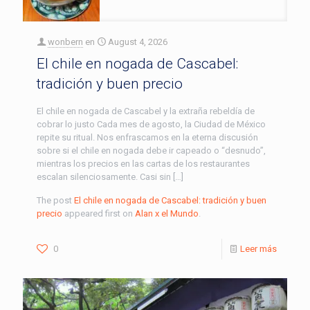
wonbern
en
August 4, 2026
El chile en nogada de Cascabel:
tradición y buen precio
El chile en nogada de Cascabel y la extraña rebeldía de
cobrar lo justo Cada mes de agosto, la Ciudad de México
repite su ritual. Nos enfrascamos en la eterna discusión
sobre si el chile en nogada debe ir capeado o “desnudo”,
mientras los precios en las cartas de los restaurantes
escalan silenciosamente. Casi sin […]
The post
El chile en nogada de Cascabel: tradición y buen
precio
appeared first on
Alan x el Mundo
.
0
Leer más