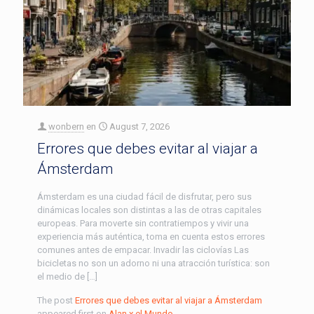
wonbern
en
August 7, 2026
Errores que debes evitar al viajar a
Ámsterdam
Ámsterdam es una ciudad fácil de disfrutar, pero sus
dinámicas locales son distintas a las de otras capitales
europeas. Para moverte sin contratiempos y vivir una
experiencia más auténtica, toma en cuenta estos errores
comunes antes de empacar. Invadir las ciclovías Las
bicicletas no son un adorno ni una atracción turística: son
el medio de […]
The post
Errores que debes evitar al viajar a Ámsterdam
appeared first on
Alan x el Mundo
.