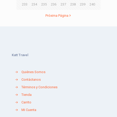
233
234
235
236
237
238
239
240
Próxima Página
Katt Travel
→
Quiénes Somos
→
Contáctanos
→
Términos y Condiciones
→
Tienda
→
Carrito
→
Mi Cuenta