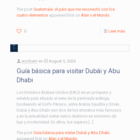
The post
Guatemala: el país que me reconectó con los
cuatro elementos
appeared first on
Alan x el Mundo
.
0
Leer más
wonbern
en
August 5, 2026
Guía básica para visitar Dubái y Abu
Dhabi
Los Emiratos Árabes Unidos (EAU) es un próspero y
estable país situado al este de la península arábiga,
bordeando el Golfo Pérsico, entre Arabia Saudita y Omán.
Dubái y Abu Dhabi son dos de los emiratos más famosos
y en la actualidad visitar estos destinos es sinónimo de
lujo y modernidad. En ellos, los viajeros […]
The post
Guía básica para visitar Dubái y Abu Dhabi
appeared first on
Alan x el Mundo
.