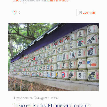
precio
appeared first on
Alan x el Mundo
.
0
Leer más
wonbern
en
August 1, 2026
Tokio en 3 días: El itinerario para no