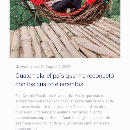
wonbern
en
August 5, 2026
Guatemala: el país que me reconectó
con los cuatro elementos
Por: Cynthia Escobedo A veces, los viajes que más te
sorprenden son los que nunca planeaste demasiado. Todo
empezó viendo ofertas de vuelos. En realidad, estaba
buscando un boleto por asuntos de trabajo cuando
apareció una súper oferta a Guatemala. ¿Has escuchado
esa frase que dice: “Todo lo que buscas también te está
buscando a […]