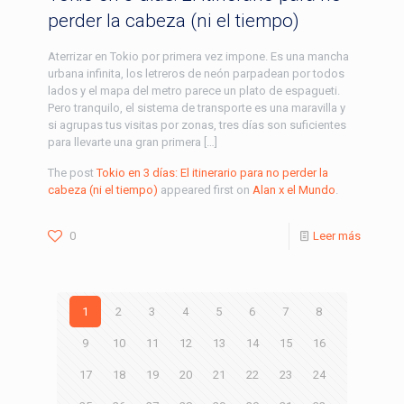
perder la cabeza (ni el tiempo)
Aterrizar en Tokio por primera vez impone. Es una mancha
urbana infinita, los letreros de neón parpadean por todos
lados y el mapa del metro parece un plato de espagueti.
Pero tranquilo, el sistema de transporte es una maravilla y
si agrupas tus visitas por zonas, tres días son suficientes
para llevarte una gran primera […]
The post
Tokio en 3 días: El itinerario para no perder la
cabeza (ni el tiempo)
appeared first on
Alan x el Mundo
.
0
Leer más
1
2
3
4
5
6
7
8
9
10
11
12
13
14
15
16
17
18
19
20
21
22
23
24