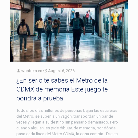
wonbern
en
August 6, 2026
¿En serio te sabes el Metro de la
CDMX de memoria Este juego te
pondrá a prueba
Todos los días millones de personas bajan las escaleras
del Metro, se suben a un vagón, transbordan un par de
veces y llegan a su destino sin pensarlo demasiado. Pero
cuando alguien les pide dibujar, de memoria, por dónde
pasa cada línea del Metro CDMX, la cosa cambia. Ese es