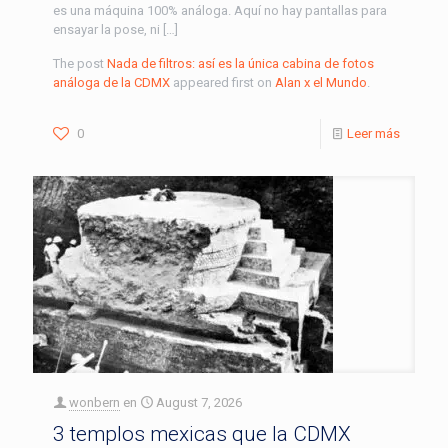
es una máquina 100% análoga. Aquí no hay pantallas para
ensayar la pose, ni […]
The post
Nada de filtros: así es la única cabina de fotos
análoga de la CDMX
appeared first on
Alan x el Mundo
.
0
Leer más
wonbern
en
August 7, 2026
3 templos mexicas que la CDMX