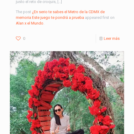
justo el reto de croquis, […]
The post
¿En serio te sabes el Metro de la CDMX de
memoria Este juego te pondrá a prueba
appeared first on
Alan x el Mundo
.
0
Leer más