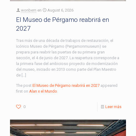
wonbern
en
August 6, 2026
El Museo de Pérgamo reabrirá en
2027
Tras más de una década de trabajos de restauración, el
icónico Museo de Pérgamo (Pergamonmuseum) se
prepara para reabrir las puertas de su primera gran
sección, el 4 de junio de 2027. La reapertura corresponde a
la primera fase del ambicioso proyecto de modernización
del museo, iniciado en 2013 como parte del Plan Maestro
de […]
The post
El Museo de Pérgamo reabrirá en 2027
appeared
first on
Alan x el Mundo
.
0
Leer más