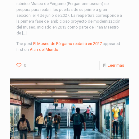
icónico Museo de Pérgamo (Pergamonmuseum) se
prepara para reabrir las puertas de su primera gran
sección, el 4 de junio de 2027. La reapertura corresponde a
la primera fase del ambicioso proyecto de modernización
del museo, iniciado en 2013 como parte del Plan Maestro
de […]
The post
El Museo de Pérgamo reabrirá en 2027
appeared
first on
Alan x el Mundo
.
0
Leer más