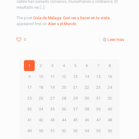
calles han pasado romanos, musulmanes y cristianos. El
resultado es […]
The post
Guía de Málaga: Qué ver y hacer en tu visita
appeared first on
Alan x el Mundo
.
0
Leer más
1
2
3
4
5
6
7
8
9
10
11
12
13
14
15
16
17
18
19
20
21
22
23
24
25
26
27
28
29
30
31
32
33
34
35
36
37
38
39
40
41
42
43
44
45
46
47
48
49
50
51
52
53
54
55
56