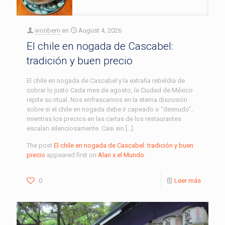
wonbern
en
August 4, 2026
El chile en nogada de Cascabel:
tradición y buen precio
El chile en nogada de Cascabel y la extraña rebeldía de
cobrar lo justo Cada mes de agosto, la Ciudad de México
repite su ritual. Nos enfrascamos en la eterna discusión
sobre si el chile en nogada debe ir capeado o “desnudo”,
mientras los precios en las cartas de los restaurantes
escalan silenciosamente. Casi sin […]
The post
El chile en nogada de Cascabel: tradición y buen
precio
appeared first on
Alan x el Mundo
.
0
Leer más