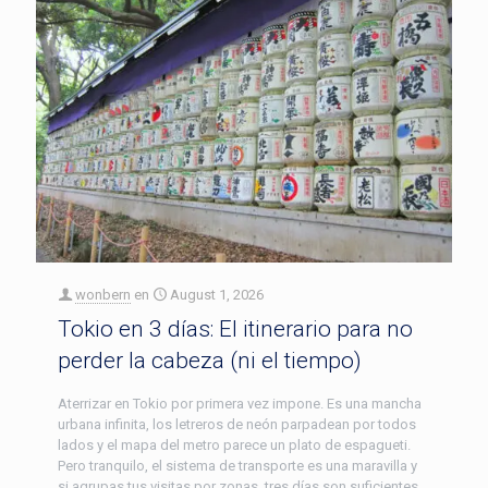
wonbern
en
August 1, 2026
Tokio en 3 días: El itinerario para no
perder la cabeza (ni el tiempo)
Aterrizar en Tokio por primera vez impone. Es una mancha
urbana infinita, los letreros de neón parpadean por todos
lados y el mapa del metro parece un plato de espagueti.
Pero tranquilo, el sistema de transporte es una maravilla y
si agrupas tus visitas por zonas, tres días son suficientes