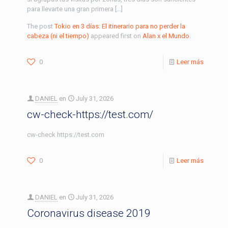
para llevarte una gran primera […]
The post
Tokio en 3 días: El itinerario para no perder la
cabeza (ni el tiempo)
appeared first on
Alan x el Mundo
.
0
Leer más
DANIEL
en
July 31, 2026
cw-check-https://test.com/
cw-check https://test.com
0
Leer más
DANIEL
en
July 31, 2026
Coronavirus disease 2019