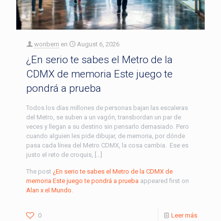
wonbern
en
August 6, 2026
¿En serio te sabes el Metro de la
CDMX de memoria Este juego te
pondrá a prueba
Todos los días millones de personas bajan las escaleras
del Metro, se suben a un vagón, transbordan un par de
veces y llegan a su destino sin pensarlo demasiado. Pero
cuando alguien les pide dibujar, de memoria, por dónde
pasa cada línea del Metro CDMX, la cosa cambia. Ese es
justo el reto de croquis, […]
The post
¿En serio te sabes el Metro de la CDMX de
memoria Este juego te pondrá a prueba
appeared first on
Alan x el Mundo
.
0
Leer más