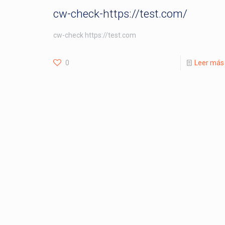
cw-check-https://test.com/
cw-check https://test.com
0
Leer más