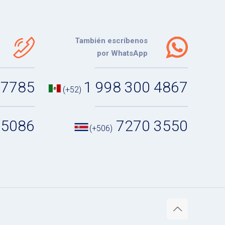
También escríbenos
por WhatsApp
 7785
1 998 300 4867
(+52)
 5086
7270 3550
(+506)