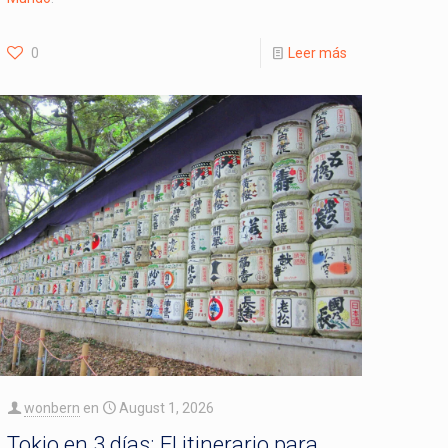
0
Leer más
wonbern
en
August 1, 2026
Tokio en 3 días: El itinerario para