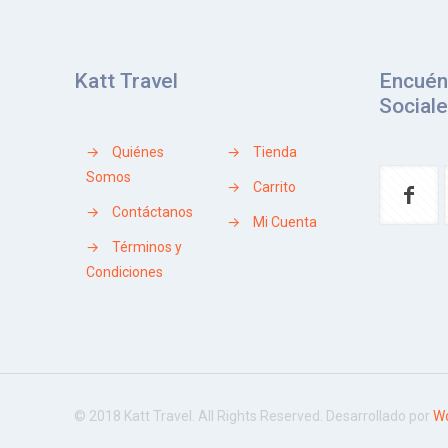
Katt Travel
Encuén
Social
→
Quiénes
→
Tienda
Somos
→
Carrito
→
Contáctanos
→
Mi Cuenta
→
Términos y
Condiciones
© 2018 Katt Travel. All Rights Reserved. Desarrollado por
Wo