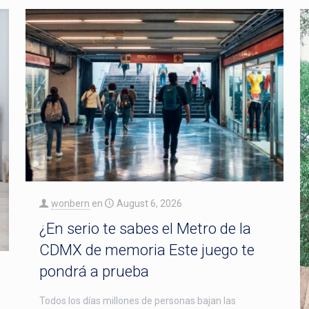
wonbern
en
August 6, 2026
¿En serio te sabes el Metro de la
CDMX de memoria Este juego te
pondrá a prueba
Todos los días millones de personas bajan las