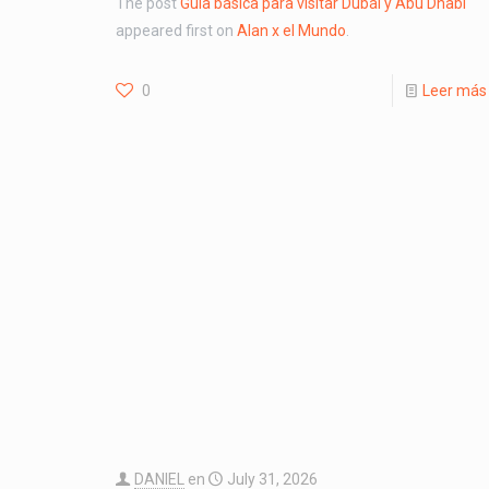
The post
Guía básica para visitar Dubái y Abu Dhabi
appeared first on
Alan x el Mundo
.
0
Leer más
DANIEL
en
July 31, 2026