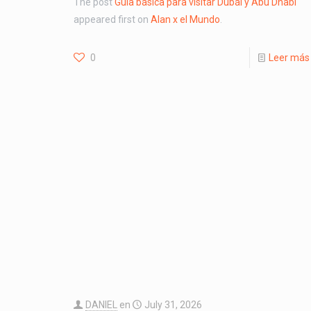
The post
Guía básica para visitar Dubái y Abu Dhabi
appeared first on
Alan x el Mundo
.
0
Leer más
DANIEL
en
July 31, 2026