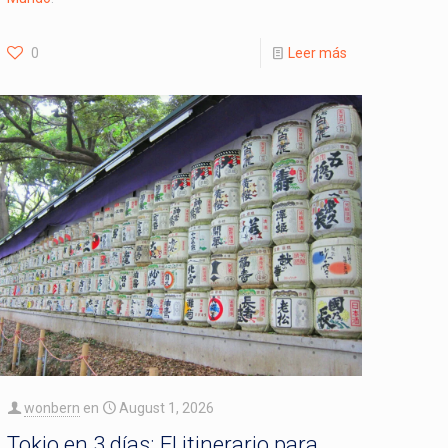
0
Leer más
wonbern
en
August 1, 2026
Tokio en 3 días: El itinerario para