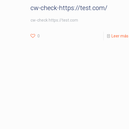
cw-check-https://test.com/
cw-check https://test.com
0
Leer más