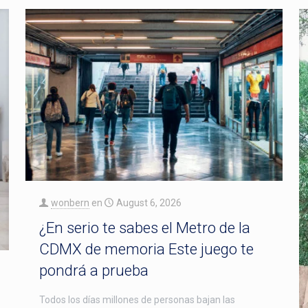
wonbern
en
August 6, 2026
¿En serio te sabes el Metro de la
CDMX de memoria Este juego te
pondrá a prueba
Todos los días millones de personas bajan las