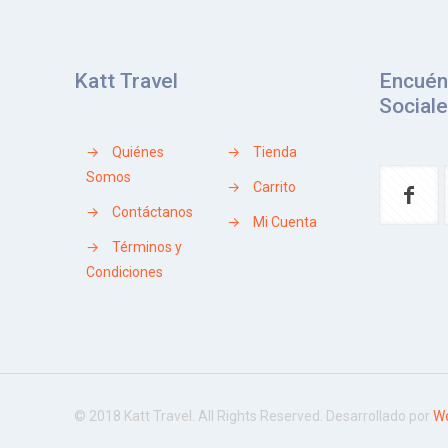
Katt Travel
Encuén
Social
→
Quiénes
→
Tienda
Somos
→
Carrito
→
Contáctanos
→
Mi Cuenta
→
Términos y
Condiciones
© 2018 Katt Travel. All Rights Reserved. Desarrollado por
Wo