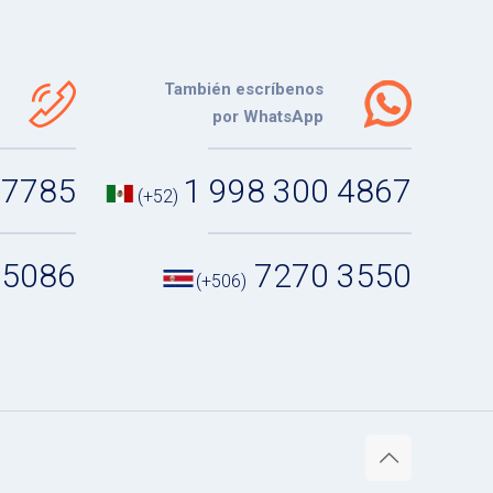
También escríbenos
por WhatsApp
 7785
1 998 300 4867
(+52)
 5086
7270 3550
(+506)