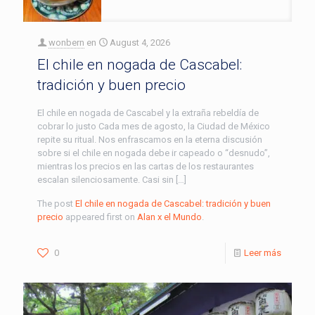
wonbern
en
August 4, 2026
El chile en nogada de Cascabel:
tradición y buen precio
El chile en nogada de Cascabel y la extraña rebeldía de
cobrar lo justo Cada mes de agosto, la Ciudad de México
repite su ritual. Nos enfrascamos en la eterna discusión
sobre si el chile en nogada debe ir capeado o “desnudo”,
mientras los precios en las cartas de los restaurantes
escalan silenciosamente. Casi sin […]
The post
El chile en nogada de Cascabel: tradición y buen
precio
appeared first on
Alan x el Mundo
.
0
Leer más