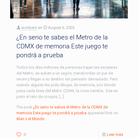
wonbern
en
August 6, 2026
¿En serio te sabes el Metro de la
CDMX de memoria Este juego te
pondrá a prueba
Todos los días millones de personas bajan las escaleras
del Metro, se suben a un vagón, transbordan un par de
veces y llegan a su destino sin pensarlo demasiado. Pero
cuando alguien les pide dibujar, de memoria, por dónde
pasa cada línea del Metro CDMX, la cosa cambia. Ese es
justo el reto de croquis, […]
The post
¿En serio te sabes el Metro de la CDMX de
memoria Este juego te pondrá a prueba
appeared first on
Alan x el Mundo
.
0
Leer más