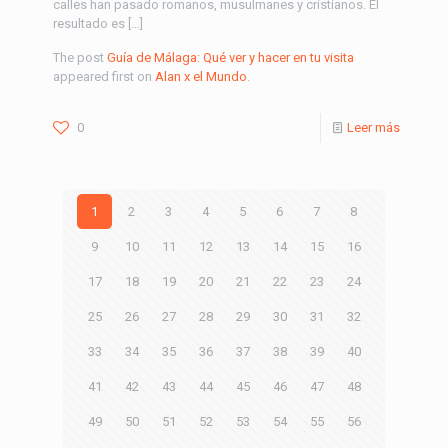
calles han pasado romanos, musulmanes y cristianos. El
resultado es […]
The post
Guía de Málaga: Qué ver y hacer en tu visita
appeared first on
Alan x el Mundo
.
0
Leer más
1
2
3
4
5
6
7
8
9
10
11
12
13
14
15
16
17
18
19
20
21
22
23
24
25
26
27
28
29
30
31
32
33
34
35
36
37
38
39
40
41
42
43
44
45
46
47
48
49
50
51
52
53
54
55
56