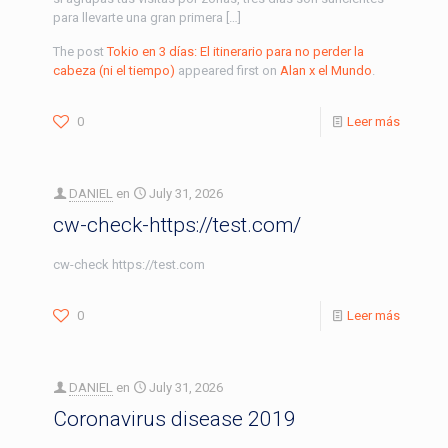
para llevarte una gran primera […]
The post
Tokio en 3 días: El itinerario para no perder la
cabeza (ni el tiempo)
appeared first on
Alan x el Mundo
.
0
Leer más
DANIEL
en
July 31, 2026
cw-check-https://test.com/
cw-check https://test.com
0
Leer más
DANIEL
en
July 31, 2026
Coronavirus disease 2019