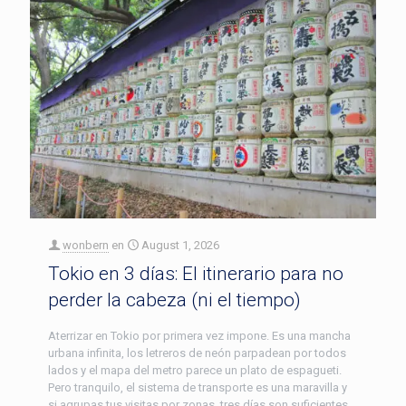
wonbern
en
August 1, 2026
Tokio en 3 días: El itinerario para no
perder la cabeza (ni el tiempo)
Aterrizar en Tokio por primera vez impone. Es una mancha
urbana infinita, los letreros de neón parpadean por todos
lados y el mapa del metro parece un plato de espagueti.
Pero tranquilo, el sistema de transporte es una maravilla y
si agrupas tus visitas por zonas, tres días son suficientes