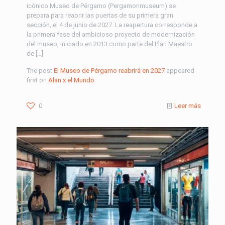
icónico Museo de Pérgamo (Pergamonmuseum) se
prepara para reabrir las puertas de su primera gran
sección, el 4 de junio de 2027. La reapertura corresponde a
la primera fase del ambicioso proyecto de modernización
del museo, iniciado en 2013 como parte del Plan Maestro
de […]
The post
El Museo de Pérgamo reabrirá en 2027
appeared
first on
Alan x el Mundo
.
0
Leer más