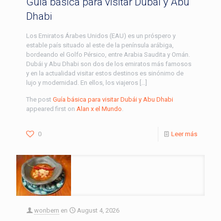
Guía básica para visitar Dubái y Abu
Dhabi
Los Emiratos Árabes Unidos (EAU) es un próspero y
estable país situado al este de la península arábiga,
bordeando el Golfo Pérsico, entre Arabia Saudita y Omán.
Dubái y Abu Dhabi son dos de los emiratos más famosos
y en la actualidad visitar estos destinos es sinónimo de
lujo y modernidad. En ellos, los viajeros […]
The post
Guía básica para visitar Dubái y Abu Dhabi
appeared first on
Alan x el Mundo
.
0
Leer más
wonbern
en
August 4, 2026