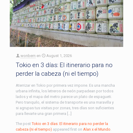
wonbern
en
August 1, 2026
Tokio en 3 días: El itinerario para no
perder la cabeza (ni el tiempo)
Aterrizar en Tokio por primera vez impone. Es una mancha
urbana infinita, los letreros de neón parpadean por todos
lados y el mapa del metro parece un plato de espagueti.
Pero tranquilo, el sistema de transporte es una maravilla y
si agrupas tus visitas por zonas, tres días son suficientes
para llevarte una gran primera […]
The post
Tokio en 3 días: El itinerario para no perder la
cabeza (ni el tiempo)
appeared first on
Alan x el Mundo
.