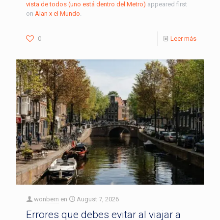
vista de todos (uno está dentro del Metro)
appeared first
on
Alan x el Mundo
.
0
Leer más
wonbern
en
August 7, 2026
Errores que debes evitar al viajar a