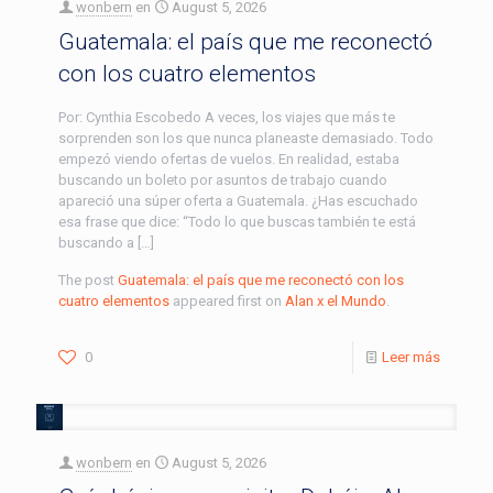
wonbern
en
August 5, 2026
Guatemala: el país que me reconectó
con los cuatro elementos
Por: Cynthia Escobedo A veces, los viajes que más te
sorprenden son los que nunca planeaste demasiado. Todo
empezó viendo ofertas de vuelos. En realidad, estaba
buscando un boleto por asuntos de trabajo cuando
apareció una súper oferta a Guatemala. ¿Has escuchado
esa frase que dice: “Todo lo que buscas también te está
buscando a […]
The post
Guatemala: el país que me reconectó con los
cuatro elementos
appeared first on
Alan x el Mundo
.
0
Leer más
wonbern
en
August 5, 2026