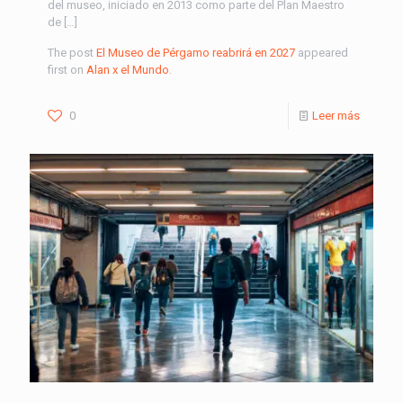
del museo, iniciado en 2013 como parte del Plan Maestro
de […]
The post
El Museo de Pérgamo reabrirá en 2027
appeared
first on
Alan x el Mundo
.
0
Leer más