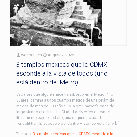
wonbern
en
August 7, 2026
3 templos mexicas que la CDMX
esconde a la vista de todos (uno
está dentro del Metro)
Cada vez que alguien hace transbordo en el Metro Pino
Suárez, camina a unos cuantos metros de una pirámide
mexica de más de 500 años… y la gran mayoría pasa de
largo viendo el celular. La Ciudad de México esconde,
literalmente bajo el asfalto, una segunda ciudad:
Tenochtitlan. El subsuelo del Centro Histórico está lleno […]
The post
3 templos mexicas que la CDMX esconde a la