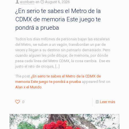
wonbern
en
August 6, 2026
¿En serio te sabes el Metro de la
CDMX de memoria Este juego te
pondrá a prueba
Todos los días millones de personas bajan las escaleras
del Metro, se suben a un vagón, transbordan un par de
veces y llegan a su destino sin pensarlo demasiado. Pero
cuando alguien les pide dibujar, de memoria, por dónde
pasa cada línea del Metro CDMX, la cosa cambia. Ese es
justo el reto de croquis, […]
The post
¿En serio te sabes el Metro de la CDMX de
memoria Este juego te pondrá a prueba
appeared first on
Alan x el Mundo
.
0
Leer más