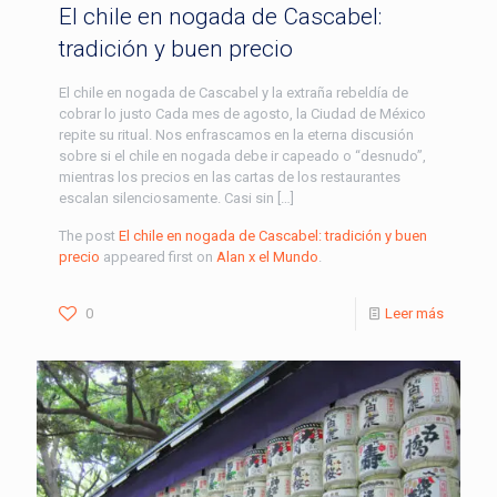
El chile en nogada de Cascabel:
tradición y buen precio
El chile en nogada de Cascabel y la extraña rebeldía de
cobrar lo justo Cada mes de agosto, la Ciudad de México
repite su ritual. Nos enfrascamos en la eterna discusión
sobre si el chile en nogada debe ir capeado o “desnudo”,
mientras los precios en las cartas de los restaurantes
escalan silenciosamente. Casi sin […]
The post
El chile en nogada de Cascabel: tradición y buen
precio
appeared first on
Alan x el Mundo
.
0
Leer más