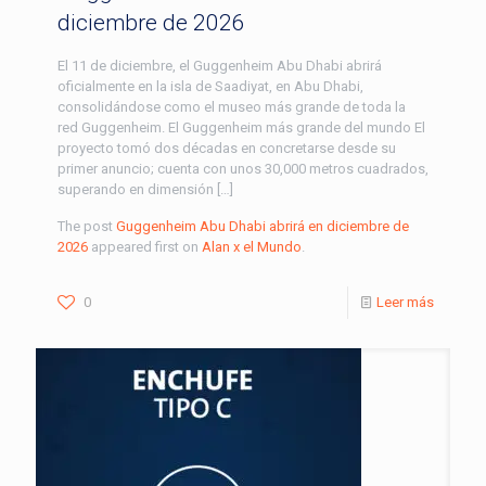
diciembre de 2026
El 11 de diciembre, el Guggenheim Abu Dhabi abrirá
oficialmente en la isla de Saadiyat, en Abu Dhabi,
consolidándose como el museo más grande de toda la
red Guggenheim. El Guggenheim más grande del mundo El
proyecto tomó dos décadas en concretarse desde su
primer anuncio; cuenta con unos 30,000 metros cuadrados,
superando en dimensión […]
The post
Guggenheim Abu Dhabi abrirá en diciembre de
2026
appeared first on
Alan x el Mundo
.
0
Leer más