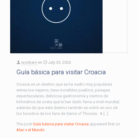
wonbern
en
July 30, 2026
Guía básica para visitar Croacia
Croacia es un destino que se ha vuelto muy populares
entres los viajeros, tiene increíbles pueblos, paisajes
espectaculares, deliciosa gastronomía y cientos de
kilómetros de costa que le han dado fama a nivel mundial;
además de que este destino también se volvió en uno de
los favoritos de los fans de Game of Thrones. A […]
The post
Guía básica para visitar Croacia
appeared first on
Alan x el Mundo
.