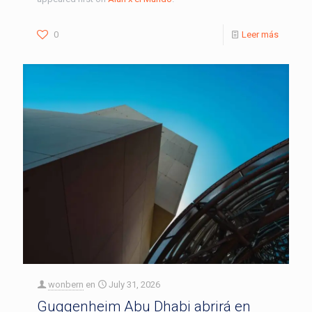
0
Leer más
wonbern
en
July 31, 2026
Guggenheim Abu Dhabi abrirá en