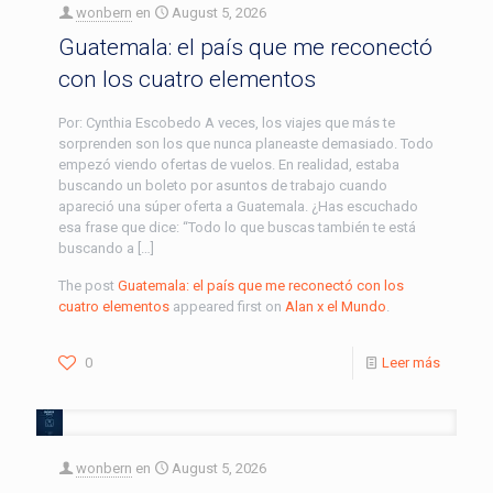
wonbern
en
August 5, 2026
Guatemala: el país que me reconectó
con los cuatro elementos
Por: Cynthia Escobedo A veces, los viajes que más te
sorprenden son los que nunca planeaste demasiado. Todo
empezó viendo ofertas de vuelos. En realidad, estaba
buscando un boleto por asuntos de trabajo cuando
apareció una súper oferta a Guatemala. ¿Has escuchado
esa frase que dice: “Todo lo que buscas también te está
buscando a […]
The post
Guatemala: el país que me reconectó con los
cuatro elementos
appeared first on
Alan x el Mundo
.
0
Leer más
wonbern
en
August 5, 2026