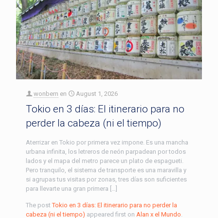
wonbern
en
August 1, 2026
Tokio en 3 días: El itinerario para no
perder la cabeza (ni el tiempo)
Aterrizar en Tokio por primera vez impone. Es una mancha
urbana infinita, los letreros de neón parpadean por todos
lados y el mapa del metro parece un plato de espagueti.
Pero tranquilo, el sistema de transporte es una maravilla y
si agrupas tus visitas por zonas, tres días son suficientes
para llevarte una gran primera […]
The post
Tokio en 3 días: El itinerario para no perder la
cabeza (ni el tiempo)
appeared first on
Alan x el Mundo
.