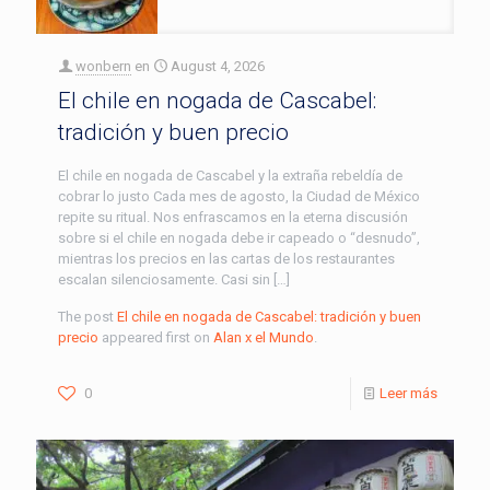
wonbern
en
August 4, 2026
El chile en nogada de Cascabel:
tradición y buen precio
El chile en nogada de Cascabel y la extraña rebeldía de
cobrar lo justo Cada mes de agosto, la Ciudad de México
repite su ritual. Nos enfrascamos en la eterna discusión
sobre si el chile en nogada debe ir capeado o “desnudo”,
mientras los precios en las cartas de los restaurantes
escalan silenciosamente. Casi sin […]
The post
El chile en nogada de Cascabel: tradición y buen
precio
appeared first on
Alan x el Mundo
.
0
Leer más