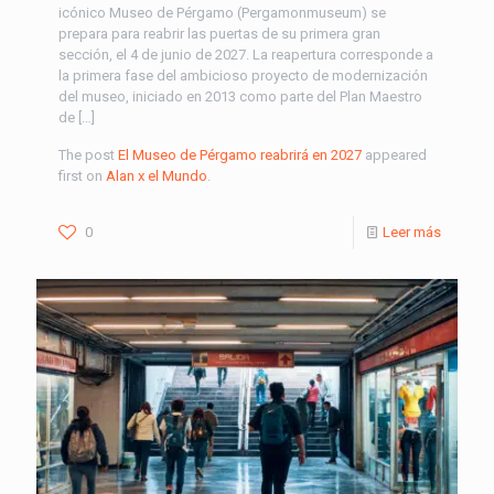
icónico Museo de Pérgamo (Pergamonmuseum) se
prepara para reabrir las puertas de su primera gran
sección, el 4 de junio de 2027. La reapertura corresponde a
la primera fase del ambicioso proyecto de modernización
del museo, iniciado en 2013 como parte del Plan Maestro
de […]
The post
El Museo de Pérgamo reabrirá en 2027
appeared
first on
Alan x el Mundo
.
0
Leer más