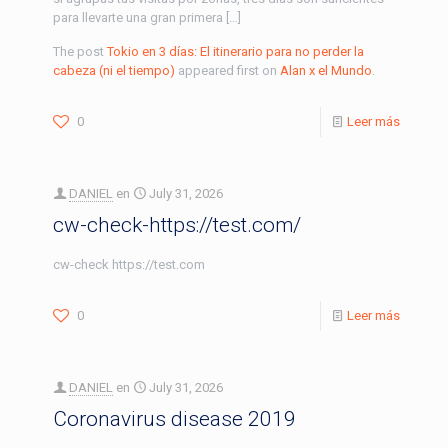
para llevarte una gran primera […]
The post
Tokio en 3 días: El itinerario para no perder la
cabeza (ni el tiempo)
appeared first on
Alan x el Mundo
.
0
Leer más
DANIEL
en
July 31, 2026
cw-check-https://test.com/
cw-check https://test.com
0
Leer más
DANIEL
en
July 31, 2026
Coronavirus disease 2019