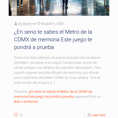
wonbern
en
August 6, 2026
¿En serio te sabes el Metro de la
CDMX de memoria Este juego te
pondrá a prueba
Todos los días millones de personas bajan las escaleras
del Metro, se suben a un vagón, transbordan un par de
veces y llegan a su destino sin pensarlo demasiado. Pero
cuando alguien les pide dibujar, de memoria, por dónde
pasa cada línea del Metro CDMX, la cosa cambia. Ese es
justo el reto de croquis, […]
The post
¿En serio te sabes el Metro de la CDMX de
memoria Este juego te pondrá a prueba
appeared first on
Alan x el Mundo
.
0
Leer más