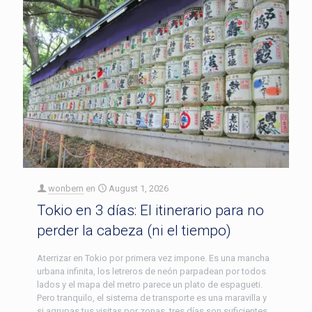
wonbern
en
August 1, 2026
Tokio en 3 días: El itinerario para no
perder la cabeza (ni el tiempo)
Aterrizar en Tokio por primera vez impone. Es una mancha
urbana infinita, los letreros de neón parpadean por todos
lados y el mapa del metro parece un plato de espagueti.
Pero tranquilo, el sistema de transporte es una maravilla y
si agrupas tus visitas por zonas, tres días son suficientes