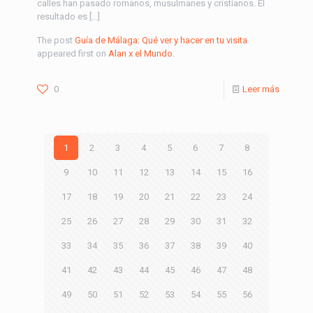
calles han pasado romanos, musulmanes y cristianos. El
resultado es […]
The post
Guía de Málaga: Qué ver y hacer en tu visita
appeared first on
Alan x el Mundo
.
0
Leer más
1
2
3
4
5
6
7
8
9
10
11
12
13
14
15
16
17
18
19
20
21
22
23
24
25
26
27
28
29
30
31
32
33
34
35
36
37
38
39
40
41
42
43
44
45
46
47
48
49
50
51
52
53
54
55
56