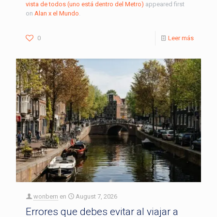
vista de todos (uno está dentro del Metro)
appeared first
on
Alan x el Mundo
.
0
Leer más
wonbern
en
August 7, 2026
Errores que debes evitar al viajar a