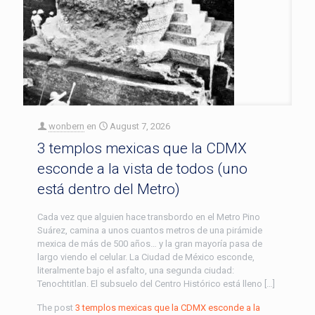
wonbern
en
August 7, 2026
3 templos mexicas que la CDMX
esconde a la vista de todos (uno
está dentro del Metro)
Cada vez que alguien hace transbordo en el Metro Pino
Suárez, camina a unos cuantos metros de una pirámide
mexica de más de 500 años… y la gran mayoría pasa de
largo viendo el celular. La Ciudad de México esconde,
literalmente bajo el asfalto, una segunda ciudad:
Tenochtitlan. El subsuelo del Centro Histórico está lleno […]
The post
3 templos mexicas que la CDMX esconde a la