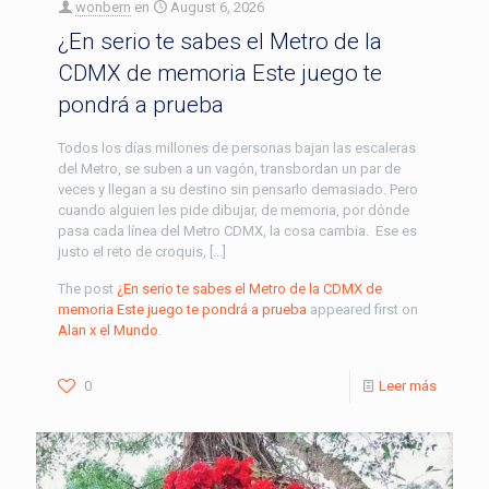
wonbern
en
August 6, 2026
¿En serio te sabes el Metro de la
CDMX de memoria Este juego te
pondrá a prueba
Todos los días millones de personas bajan las escaleras
del Metro, se suben a un vagón, transbordan un par de
veces y llegan a su destino sin pensarlo demasiado. Pero
cuando alguien les pide dibujar, de memoria, por dónde
pasa cada línea del Metro CDMX, la cosa cambia. Ese es
justo el reto de croquis, […]
The post
¿En serio te sabes el Metro de la CDMX de
memoria Este juego te pondrá a prueba
appeared first on
Alan x el Mundo
.
0
Leer más