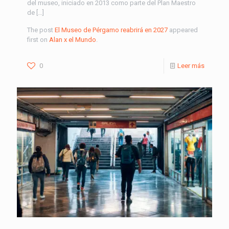
del museo, iniciado en 2013 como parte del Plan Maestro
de […]
The post
El Museo de Pérgamo reabrirá en 2027
appeared
first on
Alan x el Mundo
.
0
Leer más