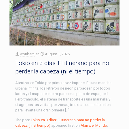
wonbern
en
August 1, 2026
Tokio en 3 días: El itinerario para no
perder la cabeza (ni el tiempo)
Aterrizar en Tokio por primera vez impone. Es una mancha
urbana infinita, los letreros de neón parpadean por todos
lados y el mapa del metro parece un plato de espagueti.
Pero tranquilo, el sistema de transporte es una maravilla y
si agrupas tus visitas por zonas, tres días son suficientes
para llevarte una gran primera […]
The post
Tokio en 3 días: El itinerario para no perder la
cabeza (ni el tiempo)
appeared first on
Alan x el Mundo
.