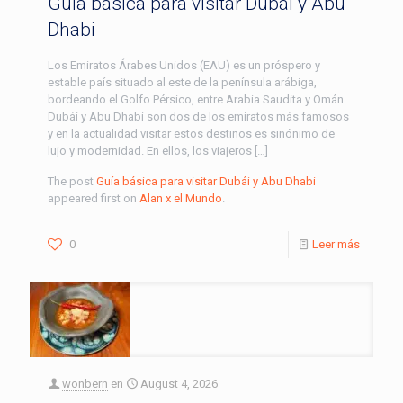
Guía básica para visitar Dubái y Abu
Dhabi
Los Emiratos Árabes Unidos (EAU) es un próspero y
estable país situado al este de la península arábiga,
bordeando el Golfo Pérsico, entre Arabia Saudita y Omán.
Dubái y Abu Dhabi son dos de los emiratos más famosos
y en la actualidad visitar estos destinos es sinónimo de
lujo y modernidad. En ellos, los viajeros […]
The post
Guía básica para visitar Dubái y Abu Dhabi
appeared first on
Alan x el Mundo
.
0
Leer más
wonbern
en
August 4, 2026