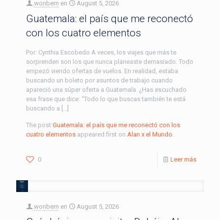
wonbern
en
August 5, 2026
Guatemala: el país que me reconectó
con los cuatro elementos
Por: Cynthia Escobedo A veces, los viajes que más te
sorprenden son los que nunca planeaste demasiado. Todo
empezó viendo ofertas de vuelos. En realidad, estaba
buscando un boleto por asuntos de trabajo cuando
apareció una súper oferta a Guatemala. ¿Has escuchado
esa frase que dice: “Todo lo que buscas también te está
buscando a […]
The post
Guatemala: el país que me reconectó con los
cuatro elementos
appeared first on
Alan x el Mundo
.
0
Leer más
wonbern
en
August 5, 2026