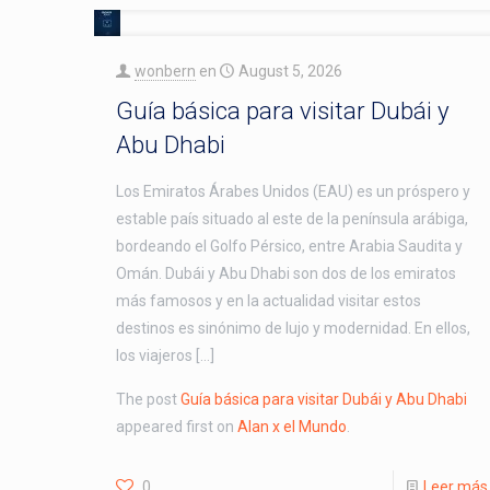
wonbern
en
August 5, 2026
Guía básica para visitar Dubái y
Abu Dhabi
Los Emiratos Árabes Unidos (EAU) es un próspero y
estable país situado al este de la península arábiga,
bordeando el Golfo Pérsico, entre Arabia Saudita y
Omán. Dubái y Abu Dhabi son dos de los emiratos
más famosos y en la actualidad visitar estos
destinos es sinónimo de lujo y modernidad. En ellos,
los viajeros […]
The post
Guía básica para visitar Dubái y Abu Dhabi
appeared first on
Alan x el Mundo
.
0
Leer más