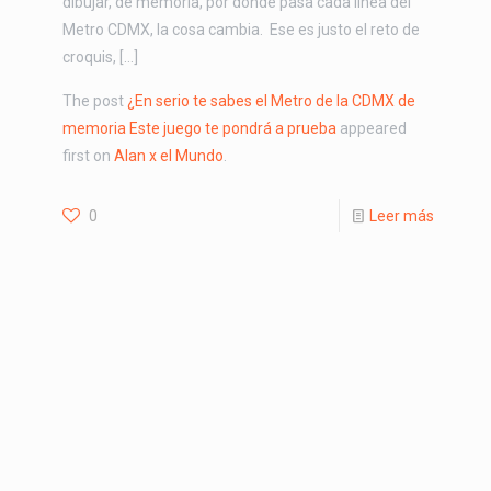
dibujar, de memoria, por dónde pasa cada línea del
Metro CDMX, la cosa cambia. Ese es justo el reto de
croquis, […]
The post
¿En serio te sabes el Metro de la CDMX de
memoria Este juego te pondrá a prueba
appeared
first on
Alan x el Mundo
.
0
Leer más