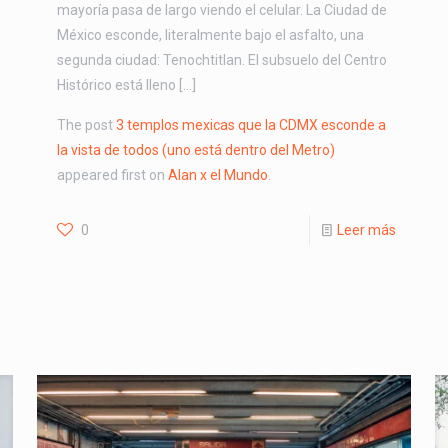
mayoría pasa de largo viendo el celular. La Ciudad de
México esconde, literalmente bajo el asfalto, una
segunda ciudad: Tenochtitlan. El subsuelo del Centro
Histórico está lleno […]
The post
3 templos mexicas que la CDMX esconde a
la vista de todos (uno está dentro del Metro)
appeared first on
Alan x el Mundo
.
0
Leer más