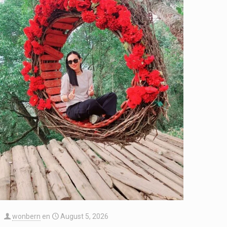
wonbern
en
August 5, 2026