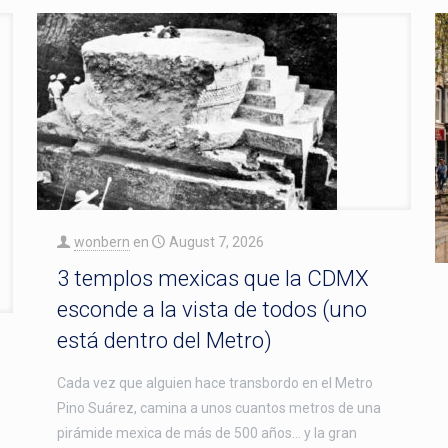
wonbern
en
August 7, 2026
3 templos mexicas que la CDMX
esconde a la vista de todos (uno
está dentro del Metro)
Cada vez que alguien hace transbordo en el Metro
Pino Suárez, camina a unos cuantos metros de una
pirámide mexica de más de 500 años… y la gran