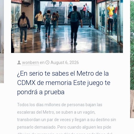
wonbern
en
August 6, 2026
¿En serio te sabes el Metro de la
CDMX de memoria Este juego te
pondrá a prueba
Todos los días millones de personas bajan las
escaleras del Metro, se suben a un vagón,
transbordan un par de veces y llegan a su destino sin
pensarlo demasiado. Pero cuando alguien les pide