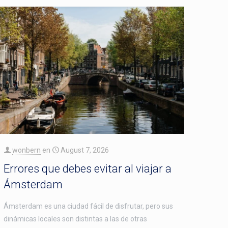
wonbern
en
August 7, 2026
Errores que debes evitar al viajar a
Ámsterdam
Ámsterdam es una ciudad fácil de disfrutar, pero sus
dinámicas locales son distintas a las de otras