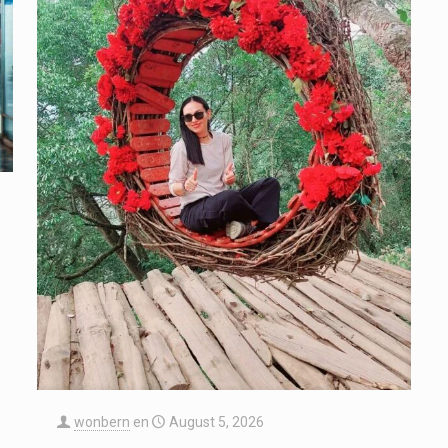
wonbern
en
August 5, 2026