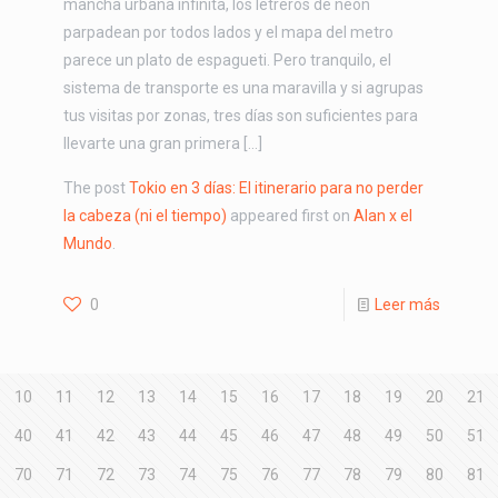
mancha urbana infinita, los letreros de neón
parpadean por todos lados y el mapa del metro
parece un plato de espagueti. Pero tranquilo, el
sistema de transporte es una maravilla y si agrupas
tus visitas por zonas, tres días son suficientes para
llevarte una gran primera […]
The post
Tokio en 3 días: El itinerario para no perder
la cabeza (ni el tiempo)
appeared first on
Alan x el
Mundo
.
0
Leer más
10
11
12
13
14
15
16
17
18
19
20
21
40
41
42
43
44
45
46
47
48
49
50
51
70
71
72
73
74
75
76
77
78
79
80
81