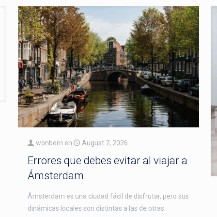
wonbern
en
August 7, 2026
Errores que debes evitar al viajar a
Ámsterdam
Ámsterdam es una ciudad fácil de disfrutar, pero sus
dinámicas locales son distintas a las de otras