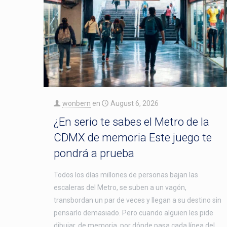
wonbern
en
August 6, 2026
¿En serio te sabes el Metro de la
CDMX de memoria Este juego te
pondrá a prueba
Todos los días millones de personas bajan las
escaleras del Metro, se suben a un vagón,
transbordan un par de veces y llegan a su destino sin
pensarlo demasiado. Pero cuando alguien les pide
dibujar, de memoria, por dónde pasa cada línea del