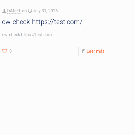
DANIEL
en
July 31, 2026
cw-check-https://test.com/
cw-check https://test.com
0
Leer más