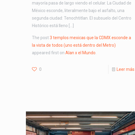
mayoría pasa de largo viendo el celular. La Ciudad de
México esconde, literalmente bajo el asfalto, una
segunda ciudad: Tenochtitlan. El subsuelo del Centro
Histórico está lleno […]
The post
3 templos mexicas que la CDMX esconde a
la vista de todos (uno está dentro del Metro)
appeared first on
Alan x el Mundo
.
0
Leer más