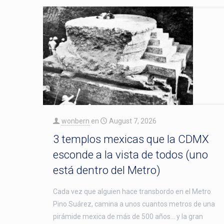
wonbern
en
August 7, 2026
3 templos mexicas que la CDMX
esconde a la vista de todos (uno
está dentro del Metro)
Cada vez que alguien hace transbordo en el Metro
Pino Suárez, camina a unos cuantos metros de una
pirámide mexica de más de 500 años… y la gran