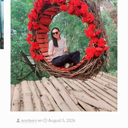
wonbern
en
August 5, 2026