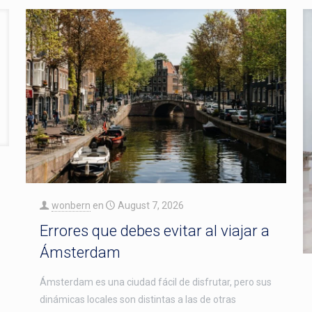
wonbern
en
August 7, 2026
Errores que debes evitar al viajar a
Ámsterdam
Ámsterdam es una ciudad fácil de disfrutar, pero sus
dinámicas locales son distintas a las de otras