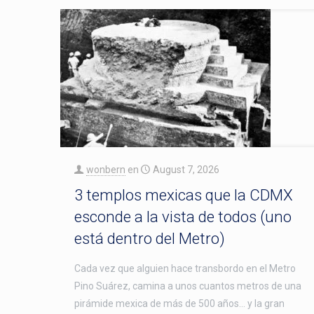
wonbern
en
August 7, 2026
3 templos mexicas que la CDMX
esconde a la vista de todos (uno
está dentro del Metro)
Cada vez que alguien hace transbordo en el Metro
Pino Suárez, camina a unos cuantos metros de una
pirámide mexica de más de 500 años… y la gran