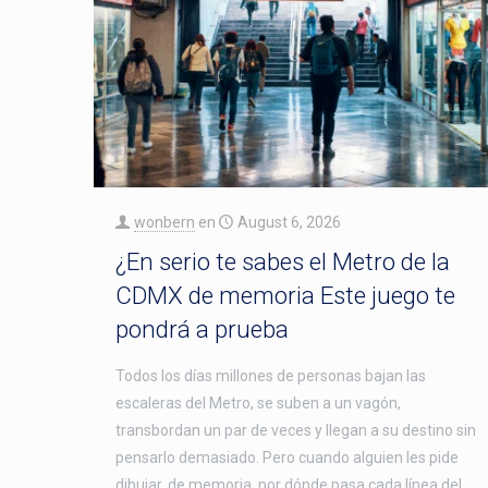
wonbern
en
August 6, 2026
¿En serio te sabes el Metro de la
CDMX de memoria Este juego te
pondrá a prueba
Todos los días millones de personas bajan las
escaleras del Metro, se suben a un vagón,
transbordan un par de veces y llegan a su destino sin
pensarlo demasiado. Pero cuando alguien les pide
dibujar, de memoria, por dónde pasa cada línea del