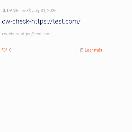
DANIEL
en
July 31, 2026
cw-check-https://test.com/
cw-check https://test.com
0
Leer más