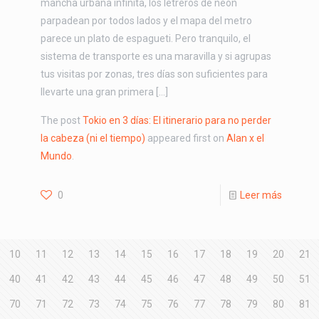
mancha urbana infinita, los letreros de neón
parpadean por todos lados y el mapa del metro
parece un plato de espagueti. Pero tranquilo, el
sistema de transporte es una maravilla y si agrupas
tus visitas por zonas, tres días son suficientes para
llevarte una gran primera […]
The post
Tokio en 3 días: El itinerario para no perder
la cabeza (ni el tiempo)
appeared first on
Alan x el
Mundo
.
0
Leer más
10
11
12
13
14
15
16
17
18
19
20
21
40
41
42
43
44
45
46
47
48
49
50
51
70
71
72
73
74
75
76
77
78
79
80
81