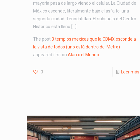
mayoría pasa de largo viendo el celular. La Ciudad de
México esconde, literalmente bajo el asfalto, una
segunda ciudad: Tenochtitlan. El subsuelo del Centro
Histórico está lleno […]
The post
3 templos mexicas que la CDMX esconde a
la vista de todos (uno está dentro del Metro)
appeared first on
Alan x el Mundo
.
0
Leer más