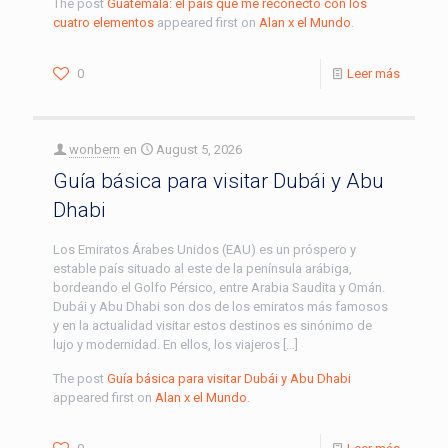
The post
Guatemala: el país que me reconectó con los
cuatro elementos
appeared first on
Alan x el Mundo
.
0
Leer más
wonbern
en
August 5, 2026
Guía básica para visitar Dubái y Abu
Dhabi
Los Emiratos Árabes Unidos (EAU) es un próspero y
estable país situado al este de la península arábiga,
bordeando el Golfo Pérsico, entre Arabia Saudita y Omán.
Dubái y Abu Dhabi son dos de los emiratos más famosos
y en la actualidad visitar estos destinos es sinónimo de
lujo y modernidad. En ellos, los viajeros […]
The post
Guía básica para visitar Dubái y Abu Dhabi
appeared first on
Alan x el Mundo
.