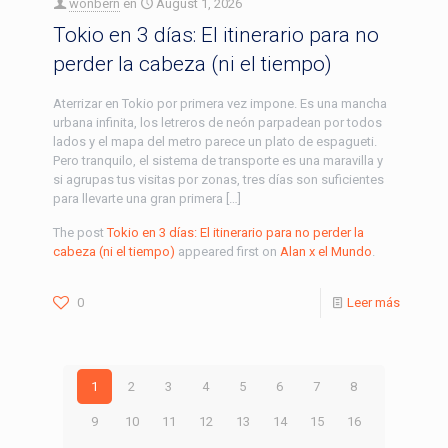
wonbern
en
August 1, 2026
Tokio en 3 días: El itinerario para no
perder la cabeza (ni el tiempo)
Aterrizar en Tokio por primera vez impone. Es una mancha
urbana infinita, los letreros de neón parpadean por todos
lados y el mapa del metro parece un plato de espagueti.
Pero tranquilo, el sistema de transporte es una maravilla y
si agrupas tus visitas por zonas, tres días son suficientes
para llevarte una gran primera […]
The post
Tokio en 3 días: El itinerario para no perder la
cabeza (ni el tiempo)
appeared first on
Alan x el Mundo
.
0
Leer más
1
2
3
4
5
6
7
8
9
10
11
12
13
14
15
16