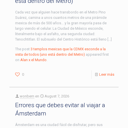
está dentro del Metro)
Cada vez que alguien hace transbordo en el Metro Pino
Suárez, camina a unos cuantos metros de una pirámide
mexica de más de 500 años… y la gran mayoría pasa de
largo viendo el celular. La Ciudad de México esconde,
literalmente bajo el asfalto, una segunda ciudad:
Tenochtitlan. El subsuelo del Centro Histórico está lleno […]
The post
3 templos mexicas que la CDMX esconde a la
vista de todos (uno está dentro del Metro)
appeared first
on
Alan x el Mundo
.
0
Leer más
wonbern
en
August 7, 2026
Errores que debes evitar al viajar a
Ámsterdam
Ámsterdam es una ciudad fácil de disfrutar, pero sus