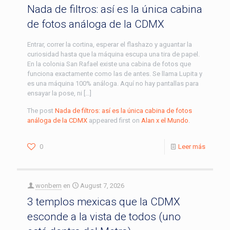
Nada de filtros: así es la única cabina
de fotos análoga de la CDMX
Entrar, correr la cortina, esperar el flashazo y aguantar la
curiosidad hasta que la máquina escupa una tira de papel.
En la colonia San Rafael existe una cabina de fotos que
funciona exactamente como las de antes. Se llama Lupita y
es una máquina 100% análoga. Aquí no hay pantallas para
ensayar la pose, ni […]
The post
Nada de filtros: así es la única cabina de fotos
análoga de la CDMX
appeared first on
Alan x el Mundo
.
0
Leer más
wonbern
en
August 7, 2026
3 templos mexicas que la CDMX
esconde a la vista de todos (uno