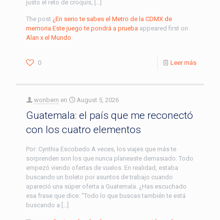
justo el reto de croquis, […]
The post
¿En serio te sabes el Metro de la CDMX de
memoria Este juego te pondrá a prueba
appeared first on
Alan x el Mundo
.
0
Leer más
wonbern
en
August 5, 2026
Guatemala: el país que me reconectó
con los cuatro elementos
Por: Cynthia Escobedo A veces, los viajes que más te
sorprenden son los que nunca planeaste demasiado. Todo
empezó viendo ofertas de vuelos. En realidad, estaba
buscando un boleto por asuntos de trabajo cuando
apareció una súper oferta a Guatemala. ¿Has escuchado
esa frase que dice: “Todo lo que buscas también te está
buscando a […]