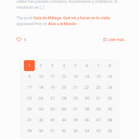
calles han pasado romanos, musulmanes y cristianos. El
resultado es […]
The post
Guía de Málaga: Qué ver y hacer en tu visita
appeared first on
Alan x el Mundo
.
0
Leer más
1
2
3
4
5
6
7
8
9
10
11
12
13
14
15
16
17
18
19
20
21
22
23
24
25
26
27
28
29
30
31
32
33
34
35
36
37
38
39
40
41
42
43
44
45
46
47
48
49
50
51
52
53
54
55
56