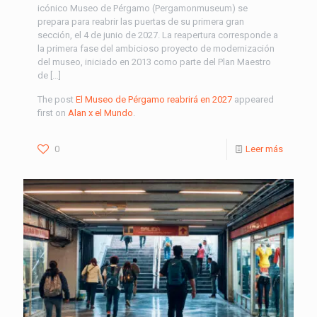
icónico Museo de Pérgamo (Pergamonmuseum) se
prepara para reabrir las puertas de su primera gran
sección, el 4 de junio de 2027. La reapertura corresponde a
la primera fase del ambicioso proyecto de modernización
del museo, iniciado en 2013 como parte del Plan Maestro
de […]
The post
El Museo de Pérgamo reabrirá en 2027
appeared
first on
Alan x el Mundo
.
0
Leer más