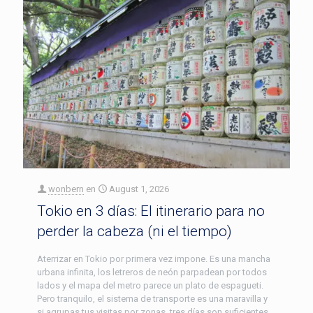
wonbern
en
August 1, 2026
Tokio en 3 días: El itinerario para no
perder la cabeza (ni el tiempo)
Aterrizar en Tokio por primera vez impone. Es una mancha
urbana infinita, los letreros de neón parpadean por todos
lados y el mapa del metro parece un plato de espagueti.
Pero tranquilo, el sistema de transporte es una maravilla y
si agrupas tus visitas por zonas, tres días son suficientes