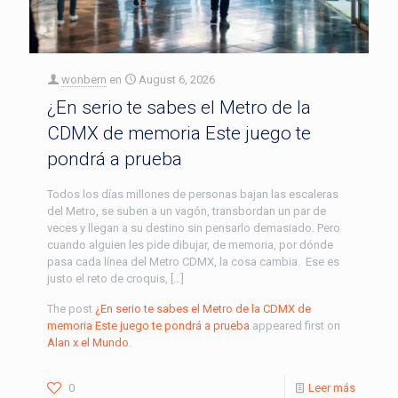
wonbern
en
August 6, 2026
¿En serio te sabes el Metro de la
CDMX de memoria Este juego te
pondrá a prueba
Todos los días millones de personas bajan las escaleras
del Metro, se suben a un vagón, transbordan un par de
veces y llegan a su destino sin pensarlo demasiado. Pero
cuando alguien les pide dibujar, de memoria, por dónde
pasa cada línea del Metro CDMX, la cosa cambia. Ese es
justo el reto de croquis, […]
The post
¿En serio te sabes el Metro de la CDMX de
memoria Este juego te pondrá a prueba
appeared first on
Alan x el Mundo
.
0
Leer más