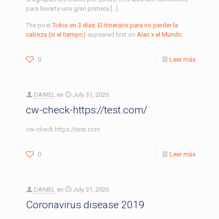
para llevarte una gran primera […]
The post
Tokio en 3 días: El itinerario para no perder la
cabeza (ni el tiempo)
appeared first on
Alan x el Mundo
.
0
Leer más
DANIEL
en
July 31, 2026
cw-check-https://test.com/
cw-check https://test.com
0
Leer más
DANIEL
en
July 31, 2026
Coronavirus disease 2019