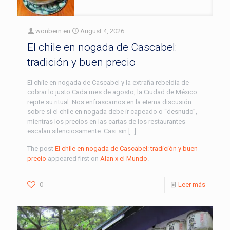
wonbern
en
August 4, 2026
El chile en nogada de Cascabel:
tradición y buen precio
El chile en nogada de Cascabel y la extraña rebeldía de
cobrar lo justo Cada mes de agosto, la Ciudad de México
repite su ritual. Nos enfrascamos en la eterna discusión
sobre si el chile en nogada debe ir capeado o “desnudo”,
mientras los precios en las cartas de los restaurantes
escalan silenciosamente. Casi sin […]
The post
El chile en nogada de Cascabel: tradición y buen
precio
appeared first on
Alan x el Mundo
.
0
Leer más