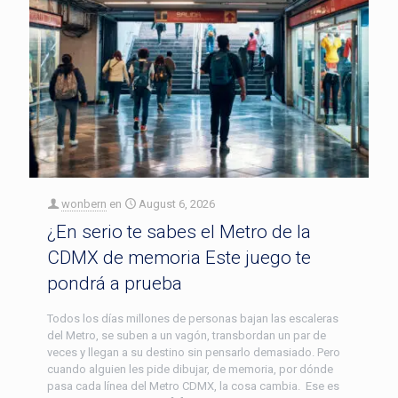
wonbern
en
August 6, 2026
¿En serio te sabes el Metro de la
CDMX de memoria Este juego te
pondrá a prueba
Todos los días millones de personas bajan las escaleras
del Metro, se suben a un vagón, transbordan un par de
veces y llegan a su destino sin pensarlo demasiado. Pero
cuando alguien les pide dibujar, de memoria, por dónde
pasa cada línea del Metro CDMX, la cosa cambia. Ese es