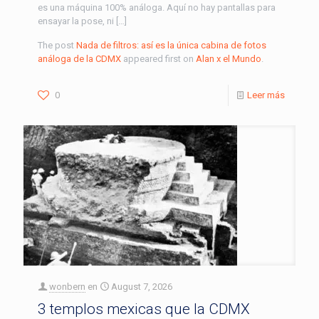
es una máquina 100% análoga. Aquí no hay pantallas para
ensayar la pose, ni […]
The post
Nada de filtros: así es la única cabina de fotos
análoga de la CDMX
appeared first on
Alan x el Mundo
.
0
Leer más
wonbern
en
August 7, 2026
3 templos mexicas que la CDMX