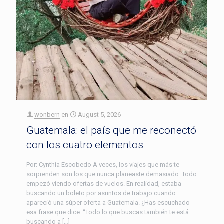
wonbern
en
August 5, 2026
Guatemala: el país que me reconectó
con los cuatro elementos
Por: Cynthia Escobedo A veces, los viajes que más te
sorprenden son los que nunca planeaste demasiado. Todo
empezó viendo ofertas de vuelos. En realidad, estaba
buscando un boleto por asuntos de trabajo cuando
apareció una súper oferta a Guatemala. ¿Has escuchado
esa frase que dice: “Todo lo que buscas también te está
buscando a […]