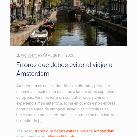
wonbern
en
August 7, 2026
Errores que debes evitar al viajar a
Ámsterdam
Ámsterdam es una ciudad fácil de disfrutar, pero sus
dinámicas locales son distintas a las de otras capitales
europeas. Para moverte sin contratiempos y vivir una
experiencia más auténtica, toma en cuenta estos errores
comunes antes de empacar. Invadir las ciclovías Las
bicicletas no son un adorno ni una atracción turística: son
el medio de […]
The post
Errores que debes evitar al viajar a Ámsterdam
appeared first on
Alan x el Mundo
.