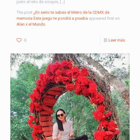
justo el reto de croquis, […]
The post
¿En serio te sabes el Metro de la CDMX de
memoria Este juego te pondrá a prueba
appeared first on
Alan x el Mundo
.
0
Leer más