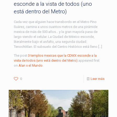
esconde a la vista de todos (uno
está dentro del Metro)
Cada vez que alguien hace transbordo en el Metro Pino
Suárez, camina a unos cuantos metros de una pirámide
mexica de más de 500 años… y la gran mayoría pasa de
largo viendo el celular. La Ciudad de México esconde,
literalmente bajo el asfalto, una segunda ciudad:
Tenochtitlan. El subsuelo del Centro Histórico está lleno […]
The post
3 templos mexicas que la CDMX esconde a la
vista de todos (uno está dentro del Metro)
appeared first
on
Alan x el Mundo
.
0
Leer más