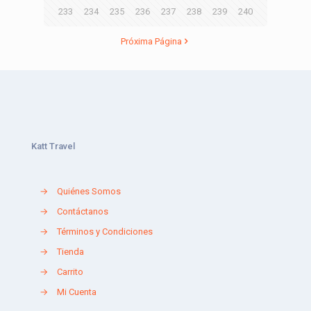
233
234
235
236
237
238
239
240
Próxima Página
Katt Travel
→
Quiénes Somos
→
Contáctanos
→
Términos y Condiciones
→
Tienda
→
Carrito
→
Mi Cuenta