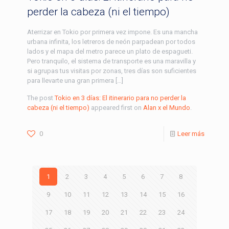
perder la cabeza (ni el tiempo)
Aterrizar en Tokio por primera vez impone. Es una mancha
urbana infinita, los letreros de neón parpadean por todos
lados y el mapa del metro parece un plato de espagueti.
Pero tranquilo, el sistema de transporte es una maravilla y
si agrupas tus visitas por zonas, tres días son suficientes
para llevarte una gran primera […]
The post
Tokio en 3 días: El itinerario para no perder la
cabeza (ni el tiempo)
appeared first on
Alan x el Mundo
.
0
Leer más
1
2
3
4
5
6
7
8
9
10
11
12
13
14
15
16
17
18
19
20
21
22
23
24