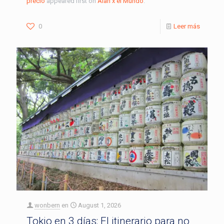
precio
appeared first on
Alan x el Mundo
.
0
Leer más
wonbern
en
August 1, 2026
Tokio en 3 días: El itinerario para no