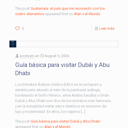
The post
Guatemala: el país que me reconectó con los
cuatro elementos
appeared first on
Alan x el Mundo
.
0
Leer más
wonbern
en
August 5, 2026
Guía básica para visitar Dubái y Abu
Dhabi
Los Emiratos Árabes Unidos (EAU) es un próspero y
estable país situado al este de la península arábiga,
bordeando el Golfo Pérsico, entre Arabia Saudita y Omán.
Dubái y Abu Dhabi son dos de los emiratos más famosos
y en la actualidad visitar estos destinos es sinónimo de
lujo y modernidad. En ellos, los viajeros […]
The post
Guía básica para visitar Dubái y Abu Dhabi
appeared first on
Alan x el Mundo
.