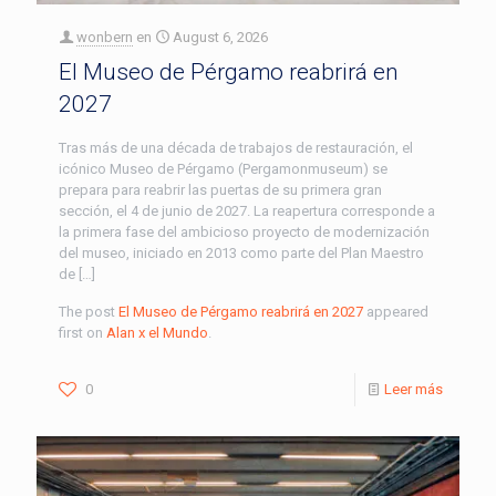
wonbern
en
August 6, 2026
El Museo de Pérgamo reabrirá en
2027
Tras más de una década de trabajos de restauración, el
icónico Museo de Pérgamo (Pergamonmuseum) se
prepara para reabrir las puertas de su primera gran
sección, el 4 de junio de 2027. La reapertura corresponde a
la primera fase del ambicioso proyecto de modernización
del museo, iniciado en 2013 como parte del Plan Maestro
de […]
The post
El Museo de Pérgamo reabrirá en 2027
appeared
first on
Alan x el Mundo
.
0
Leer más