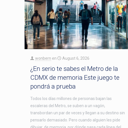
wonbern
en
August 6, 2026
¿En serio te sabes el Metro de la
CDMX de memoria Este juego te
pondrá a prueba
Todos los días millones de personas bajan las
escaleras del Metro, se suben a un vagón,
transbordan un par de veces y llegan a su destino sin
pensarlo demasiado. Pero cuando alguien les pide
dibujar, de memoria, por dónde pasa cada línea del