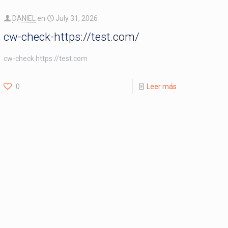
DANIEL
en
July 31, 2026
cw-check-https://test.com/
cw-check https://test.com
0
Leer más