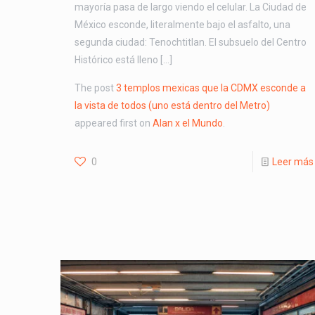
mayoría pasa de largo viendo el celular. La Ciudad de
México esconde, literalmente bajo el asfalto, una
segunda ciudad: Tenochtitlan. El subsuelo del Centro
Histórico está lleno […]
The post
3 templos mexicas que la CDMX esconde a
la vista de todos (uno está dentro del Metro)
appeared first on
Alan x el Mundo
.
0
Leer más