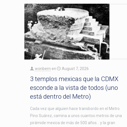
wonbern
en
August 7, 2026
3 templos mexicas que la CDMX
esconde a la vista de todos (uno
está dentro del Metro)
Cada vez que alguien hace transbordo en el Metro
Pino Suárez, camina a unos cuantos metros de una
pirámide mexica de más de 500 años… y la gran