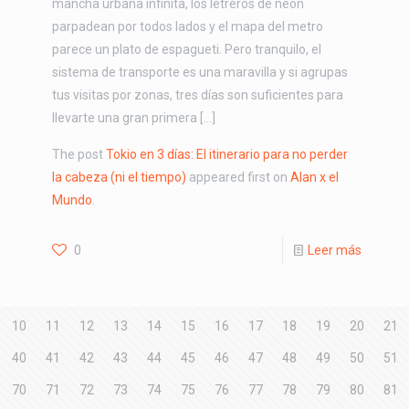
mancha urbana infinita, los letreros de neón
parpadean por todos lados y el mapa del metro
parece un plato de espagueti. Pero tranquilo, el
sistema de transporte es una maravilla y si agrupas
tus visitas por zonas, tres días son suficientes para
llevarte una gran primera […]
The post
Tokio en 3 días: El itinerario para no perder
la cabeza (ni el tiempo)
appeared first on
Alan x el
Mundo
.
0
Leer más
10
11
12
13
14
15
16
17
18
19
20
21
40
41
42
43
44
45
46
47
48
49
50
51
70
71
72
73
74
75
76
77
78
79
80
81