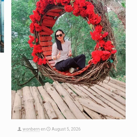
wonbern
en
August 5, 2026