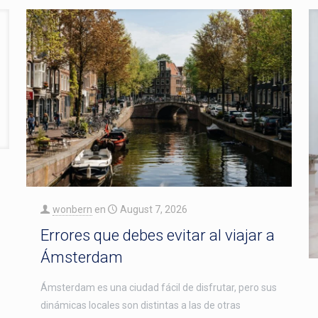
wonbern
en
August 7, 2026
Errores que debes evitar al viajar a
Ámsterdam
Ámsterdam es una ciudad fácil de disfrutar, pero sus
dinámicas locales son distintas a las de otras