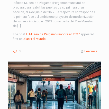
icónico Museo de Pérgamo (Pergamonmuseum) se
prepara para reabrir las puertas de su primera gran
sección, el 4 de junio de 2027. La reapertura corresponde a
la primera fase del ambicioso proyecto de modernización
del museo, iniciado en 2013 como parte del Plan Maestro
de […]
The post
El Museo de Pérgamo reabrirá en 2027
appeared
first on
Alan x el Mundo
.
0
Leer más