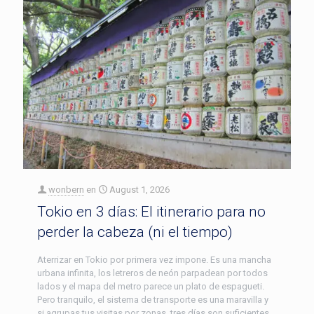
wonbern
en
August 1, 2026
Tokio en 3 días: El itinerario para no
perder la cabeza (ni el tiempo)
Aterrizar en Tokio por primera vez impone. Es una mancha
urbana infinita, los letreros de neón parpadean por todos
lados y el mapa del metro parece un plato de espagueti.
Pero tranquilo, el sistema de transporte es una maravilla y
si agrupas tus visitas por zonas, tres días son suficientes