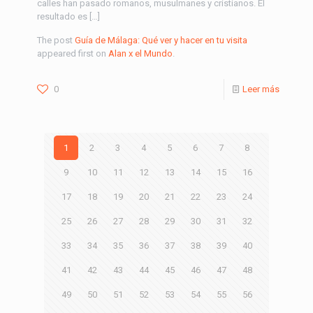
calles han pasado romanos, musulmanes y cristianos. El
resultado es […]
The post
Guía de Málaga: Qué ver y hacer en tu visita
appeared first on
Alan x el Mundo
.
0
Leer más
1
2
3
4
5
6
7
8
9
10
11
12
13
14
15
16
17
18
19
20
21
22
23
24
25
26
27
28
29
30
31
32
33
34
35
36
37
38
39
40
41
42
43
44
45
46
47
48
49
50
51
52
53
54
55
56