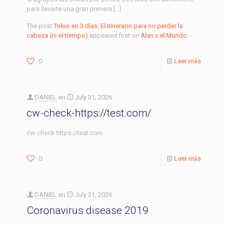
para llevarte una gran primera […]
The post
Tokio en 3 días: El itinerario para no perder la
cabeza (ni el tiempo)
appeared first on
Alan x el Mundo
.
0
Leer más
DANIEL
en
July 31, 2026
cw-check-https://test.com/
cw-check https://test.com
0
Leer más
DANIEL
en
July 31, 2026
Coronavirus disease 2019