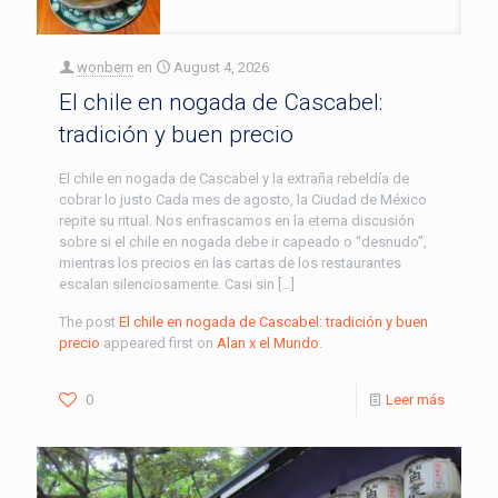
wonbern
en
August 4, 2026
El chile en nogada de Cascabel:
tradición y buen precio
El chile en nogada de Cascabel y la extraña rebeldía de
cobrar lo justo Cada mes de agosto, la Ciudad de México
repite su ritual. Nos enfrascamos en la eterna discusión
sobre si el chile en nogada debe ir capeado o “desnudo”,
mientras los precios en las cartas de los restaurantes
escalan silenciosamente. Casi sin […]
The post
El chile en nogada de Cascabel: tradición y buen
precio
appeared first on
Alan x el Mundo
.
0
Leer más