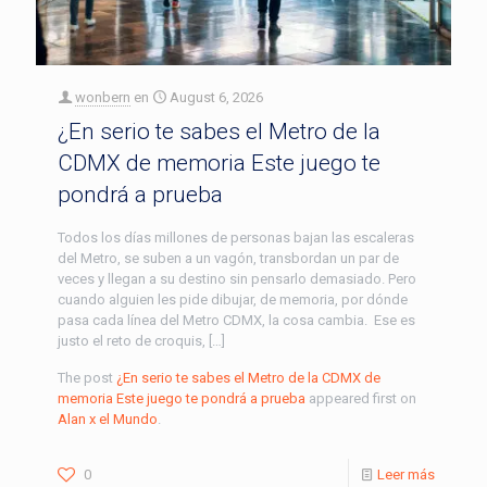
wonbern
en
August 6, 2026
¿En serio te sabes el Metro de la
CDMX de memoria Este juego te
pondrá a prueba
Todos los días millones de personas bajan las escaleras
del Metro, se suben a un vagón, transbordan un par de
veces y llegan a su destino sin pensarlo demasiado. Pero
cuando alguien les pide dibujar, de memoria, por dónde
pasa cada línea del Metro CDMX, la cosa cambia. Ese es
justo el reto de croquis, […]
The post
¿En serio te sabes el Metro de la CDMX de
memoria Este juego te pondrá a prueba
appeared first on
Alan x el Mundo
.
0
Leer más