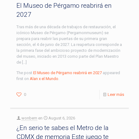
El Museo de Pérgamo reabrirá en
2027
Tras más de una década de trabajos de restauración, el
icónico Museo de Pérgamo (Pergamonmuseum) se
prepara para reabrir las puertas de su primera gran
sección, el 4 de junio de 2027. La reapertura corresponde a
la primera fase del ambicioso proyecto de modernización
del museo, iniciado en 2013 como parte del Plan Maestro
de […]
The post
El Museo de Pérgamo reabrirá en 2027
appeared
first on
Alan x el Mundo
.
0
Leer más
wonbern
en
August 6, 2026
¿En serio te sabes el Metro de la
CDMX de memoria Este juego te