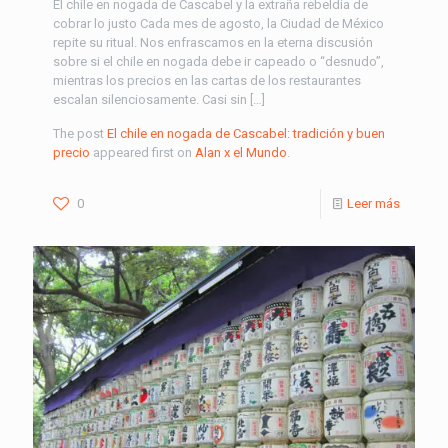
El chile en nogada de Cascabel y la extraña rebeldía de
cobrar lo justo Cada mes de agosto, la Ciudad de México
repite su ritual. Nos enfrascamos en la eterna discusión
sobre si el chile en nogada debe ir capeado o “desnudo”,
mientras los precios en las cartas de los restaurantes
escalan silenciosamente. Casi sin […]
The post
El chile en nogada de Cascabel: tradición y buen
precio
appeared first on
Alan x el Mundo
.
0
Leer más