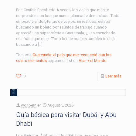
Por: Cynthia Escobedo A veces, los viajes que más te
sorprenden son los que nunca planeaste demasiado. Todo
empezó viendo ofertas de vuelos. En realidad, estaba
buscando un boleto por asuntos de trabajo cuando
apareció una súper oferta a Guatemala. ¿Has escuchado
esa frase que dice: “Todo lo que buscas también te está
buscando a […]
The post
Guatemala: el país que me reconectó con los
cuatro elementos
appeared first on
Alan x el Mundo
.
0
Leer más
wonbern
en
August 5, 2026
Guía básica para visitar Dubái y Abu
Dhabi
Los Emiratos Árabes Unidos (EAU) es un próspero y