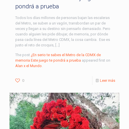
pondrá a prueba
Todos los días millones de personas bajan las escaleras
del Metro, se suben a un vagón, transbordan un par de
veces y llegan a su destino sin pensarlo demasiado. Pero
cuando alguien les pide dibujar, de memoria, por dónde
pasa cada línea del Metro CDMX, la cosa cambia. Ese es
justo el reto de croquis, […]
The post
¿En serio te sabes el Metro de la CDMX de
memoria Este juego te pondrá a prueba
appeared first on
Alan x el Mundo
.
0
Leer más