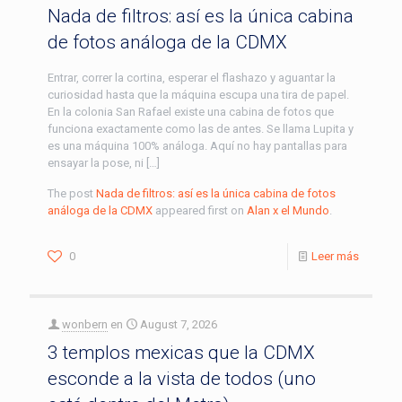
Nada de filtros: así es la única cabina
de fotos análoga de la CDMX
Entrar, correr la cortina, esperar el flashazo y aguantar la
curiosidad hasta que la máquina escupa una tira de papel.
En la colonia San Rafael existe una cabina de fotos que
funciona exactamente como las de antes. Se llama Lupita y
es una máquina 100% análoga. Aquí no hay pantallas para
ensayar la pose, ni […]
The post
Nada de filtros: así es la única cabina de fotos
análoga de la CDMX
appeared first on
Alan x el Mundo
.
0
Leer más
wonbern
en
August 7, 2026
3 templos mexicas que la CDMX
esconde a la vista de todos (uno