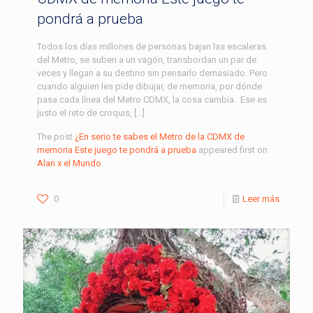
pondrá a prueba
Todos los días millones de personas bajan las escaleras
del Metro, se suben a un vagón, transbordan un par de
veces y llegan a su destino sin pensarlo demasiado. Pero
cuando alguien les pide dibujar, de memoria, por dónde
pasa cada línea del Metro CDMX, la cosa cambia. Ese es
justo el reto de croquis, […]
The post
¿En serio te sabes el Metro de la CDMX de
memoria Este juego te pondrá a prueba
appeared first on
Alan x el Mundo
.
0
Leer más