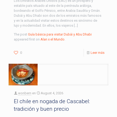
Los Emiratos Árabes Unidos (EAU) es un próspero y
estable país situado al este de la península arábiga,
bordeando el Golfo Pérsico, entre Arabia Saudita y Omán.
Dubái y Abu Dhabi son dos de los emiratos más famosos
y en la actualidad visitar estos destinos es sinónimo de
lujo y modernidad. En ellos, los viajeros […]
The post
Guía básica para visitar Dubái y Abu Dhabi
appeared first on
Alan x el Mundo
.
0
Leer más
wonbern
en
August 4, 2026
El chile en nogada de Cascabel:
tradición y buen precio