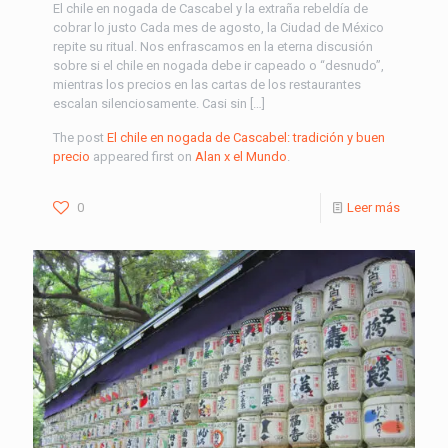
El chile en nogada de Cascabel y la extraña rebeldía de
cobrar lo justo Cada mes de agosto, la Ciudad de México
repite su ritual. Nos enfrascamos en la eterna discusión
sobre si el chile en nogada debe ir capeado o “desnudo”,
mientras los precios en las cartas de los restaurantes
escalan silenciosamente. Casi sin […]
The post
El chile en nogada de Cascabel: tradición y buen
precio
appeared first on
Alan x el Mundo
.
0
Leer más