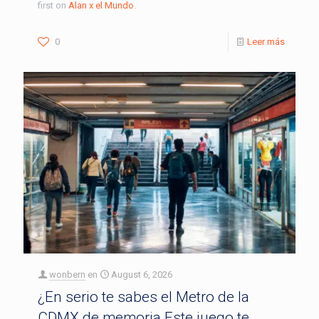
first on
Alan x el Mundo
.
0
Leer más
wonbern
en
August 6, 2026
¿En serio te sabes el Metro de la
CDMX de memoria Este juego te