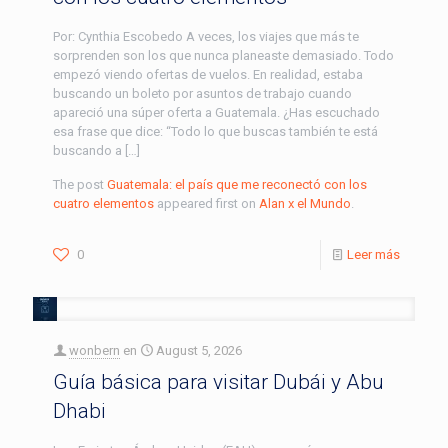
Por: Cynthia Escobedo A veces, los viajes que más te
sorprenden son los que nunca planeaste demasiado. Todo
empezó viendo ofertas de vuelos. En realidad, estaba
buscando un boleto por asuntos de trabajo cuando
apareció una súper oferta a Guatemala. ¿Has escuchado
esa frase que dice: “Todo lo que buscas también te está
buscando a […]
The post
Guatemala: el país que me reconectó con los
cuatro elementos
appeared first on
Alan x el Mundo
.
0
Leer más
wonbern
en
August 5, 2026
Guía básica para visitar Dubái y Abu
Dhabi