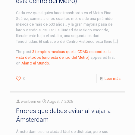
está dentro del Metro)
Cada vez que alguien hace transbordo en el Metro Pino
Suárez, camina a unos cuantos metros de una pirámide
mexica de más de 500 años… y la gran mayoría pasa de
largo viendo el celular. La Ciudad de México esconde,
literalmente bajo el asfalto, una segunda ciudad:
Tenochtitlan. El subsuelo del Centro Histórico está lleno […]
The post
3 templos mexicas que la CDMX esconde a la
vista de todos (uno está dentro del Metro)
appeared first
on
Alan x el Mundo
.
0
Leer más
wonbern
en
August 7, 2026
Errores que debes evitar al viajar a
Ámsterdam
Ámsterdam es una ciudad fácil de disfrutar, pero sus