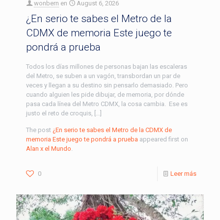
wonbern
en
August 6, 2026
¿En serio te sabes el Metro de la
CDMX de memoria Este juego te
pondrá a prueba
Todos los días millones de personas bajan las escaleras
del Metro, se suben a un vagón, transbordan un par de
veces y llegan a su destino sin pensarlo demasiado. Pero
cuando alguien les pide dibujar, de memoria, por dónde
pasa cada línea del Metro CDMX, la cosa cambia. Ese es
justo el reto de croquis, […]
The post
¿En serio te sabes el Metro de la CDMX de
memoria Este juego te pondrá a prueba
appeared first on
Alan x el Mundo
.
0
Leer más