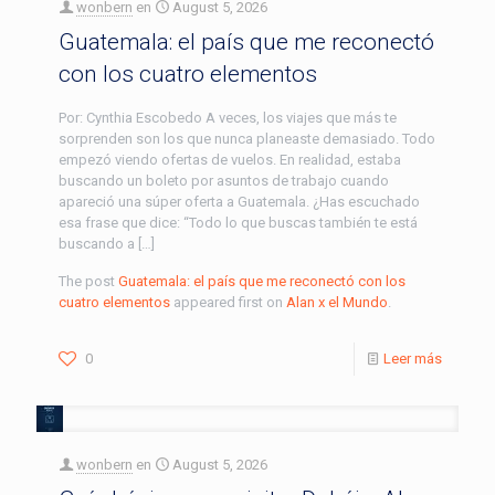
wonbern
en
August 5, 2026
Guatemala: el país que me reconectó
con los cuatro elementos
Por: Cynthia Escobedo A veces, los viajes que más te
sorprenden son los que nunca planeaste demasiado. Todo
empezó viendo ofertas de vuelos. En realidad, estaba
buscando un boleto por asuntos de trabajo cuando
apareció una súper oferta a Guatemala. ¿Has escuchado
esa frase que dice: “Todo lo que buscas también te está
buscando a […]
The post
Guatemala: el país que me reconectó con los
cuatro elementos
appeared first on
Alan x el Mundo
.
0
Leer más
wonbern
en
August 5, 2026