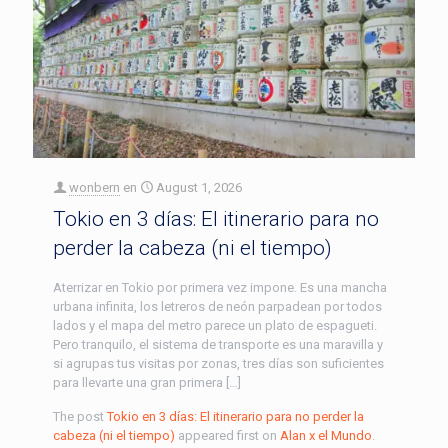
wonbern
en
August 1, 2026
Tokio en 3 días: El itinerario para no
perder la cabeza (ni el tiempo)
Aterrizar en Tokio por primera vez impone. Es una mancha
urbana infinita, los letreros de neón parpadean por todos
lados y el mapa del metro parece un plato de espagueti.
Pero tranquilo, el sistema de transporte es una maravilla y
si agrupas tus visitas por zonas, tres días son suficientes
para llevarte una gran primera […]
The post
Tokio en 3 días: El itinerario para no perder la
cabeza (ni el tiempo)
appeared first on
Alan x el Mundo
.