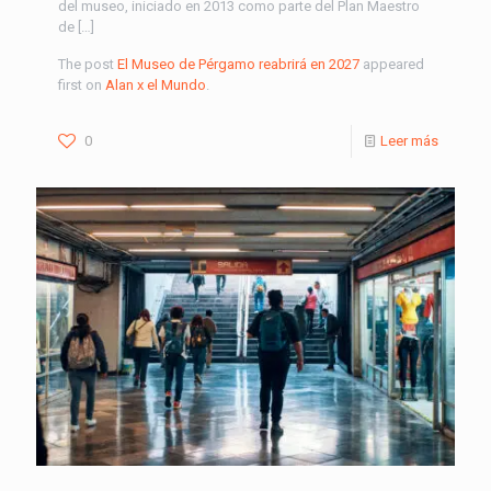
del museo, iniciado en 2013 como parte del Plan Maestro
de […]
The post
El Museo de Pérgamo reabrirá en 2027
appeared
first on
Alan x el Mundo
.
0
Leer más