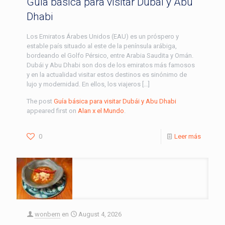
Guía básica para visitar Dubái y Abu
Dhabi
Los Emiratos Árabes Unidos (EAU) es un próspero y
estable país situado al este de la península arábiga,
bordeando el Golfo Pérsico, entre Arabia Saudita y Omán.
Dubái y Abu Dhabi son dos de los emiratos más famosos
y en la actualidad visitar estos destinos es sinónimo de
lujo y modernidad. En ellos, los viajeros […]
The post
Guía básica para visitar Dubái y Abu Dhabi
appeared first on
Alan x el Mundo
.
0
Leer más
wonbern
en
August 4, 2026