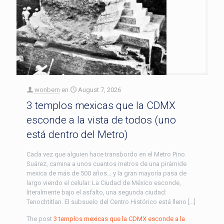
wonbern
en
August 7, 2026
3 templos mexicas que la CDMX
esconde a la vista de todos (uno
está dentro del Metro)
Cada vez que alguien hace transbordo en el Metro Pino
Suárez, camina a unos cuantos metros de una pirámide
mexica de más de 500 años… y la gran mayoría pasa de
largo viendo el celular. La Ciudad de México esconde,
literalmente bajo el asfalto, una segunda ciudad:
Tenochtitlan. El subsuelo del Centro Histórico está lleno […]
The post
3 templos mexicas que la CDMX esconde a la