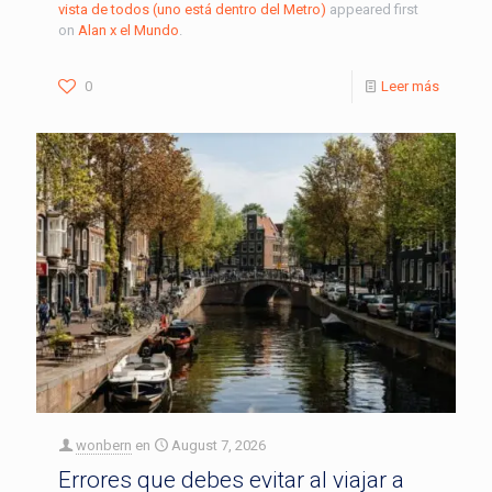
vista de todos (uno está dentro del Metro)
appeared first
on
Alan x el Mundo
.
0
Leer más
wonbern
en
August 7, 2026
Errores que debes evitar al viajar a